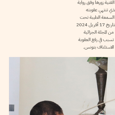
لفنية زورها وفق رواية
الذي تنتهي عقوبته
ب السمعة الطيبة تحت
بند حسن السيرة والسلوك في السجن. بوغلاب حكم عليه بستة أشهر سجن في الطور الابتدائي بتاريخ 17 أفريل 2024
بتهمة ”نسبة أمور غير حقيقية لموظف عمومي دون الإدلاء بصحة ذلك“ على معنى الفصل 128 من المجلة الجزائية
تسبب في رفع العقوبة