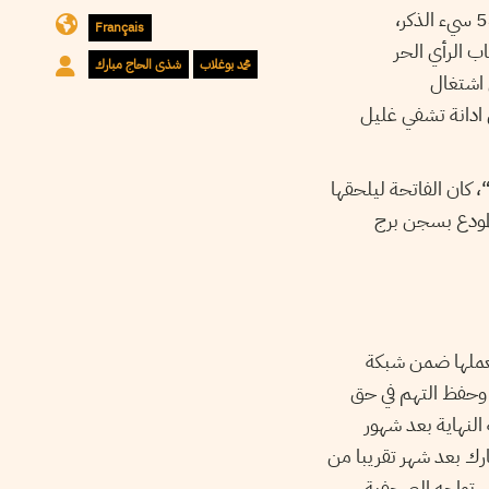
صحفيين ومعلقين على غير معنى المرسوم 115 المنظم للمهنة الصحفية واعتمادا على المرسوم 54 سيء الذكر،
Français
 الرأي الحر
محمد بوغلاب
شذى الحاج مبارك
 اشتغال
 ادانة تشفي غليل
، كان الفاتحة ليلحقها
لمودع بسجن برج
ق بعملها ضمن شبكة
ستالينغو، لتتواصل الأبحاث فيها على امتداد عامين من التحقيق وصولا إلى 19 جوان 2023 وحفظ التهم في حق
لنهاية بعد شهور
رك بعد شهر تقريبا من
فض الإفراج تحت أي عذر. تواجه الصحفية