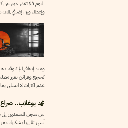
اليوم فلا تقدر حتى عن كت
وإعطاء وزن إضافي لملف ش
ومنذ إيقافها لم تتوقف 
كحجج وقرائن تعزز مطلب 
عدم اكتراث لا انساني بم
محمد بوغلاب.. صراع
من سجن المسعدين إلى سجن
أشهر تقريبا بشكايات من و