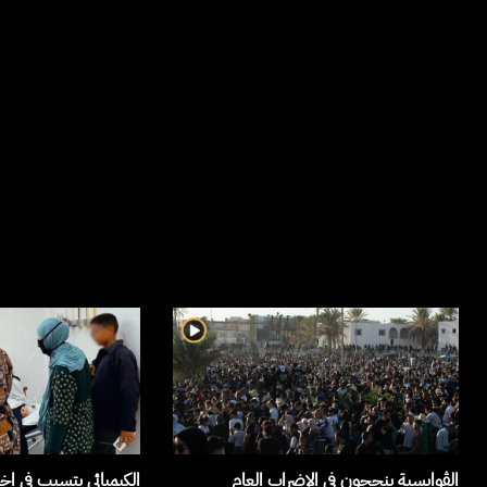
الڤوابسية ينجحون في الإضراب العام
الكيميائي يتسبب في اخ