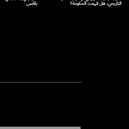
التاريخي، هل فهمت الحكومة؟
بڨابس