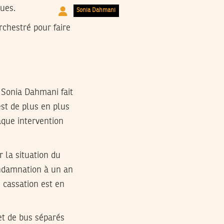
ques.
Sonia Dahmani
rchestré pour faire
, Sonia Dahmani fait
est de plus en plus
haque intervention
 la situation du
condamnation à un an
n cassation est en
 et de bus séparés