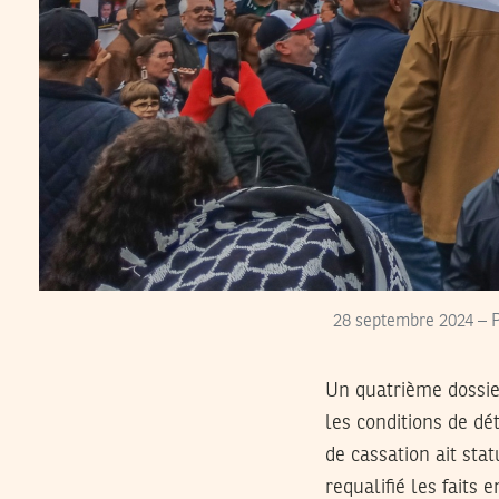
28 septembre 2024 – P
Un quatrième dossier
les conditions de dé
de cassation ait sta
requalifié les faits 