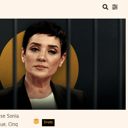
use Sonia
Droits
que. Cinq