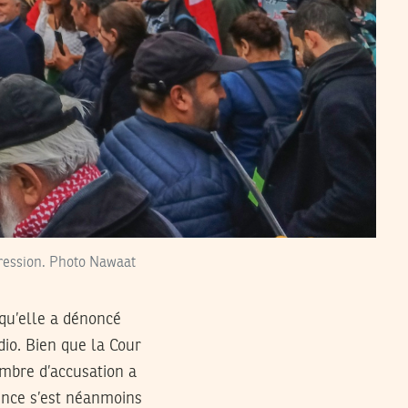
pression. Photo Nawaat
 qu’elle a dénoncé
dio. Bien que la Cour
ambre d’accusation a
dience s’est néanmoins