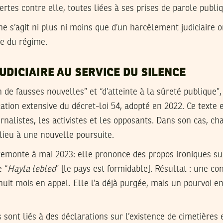
rtes contre elle, toutes liées à ses prises de parole publi
 ne s’agit ni plus ni moins que d’un harcèlement judiciaire o
ue du régime.
UDICIAIRE AU SERVICE DU SILENCE
n de fausses nouvelles” et “d’atteinte à la sûreté publique”
ication extensive du décret-loi 54, adopté en 2022. Ce texte 
urnalistes, les activistes et les opposants. Dans son cas, c
lieu à une nouvelle poursuite.
remonte à mai 2023: elle prononce des propos ironiques sur
e “
Hayla lebled
” [le pays est formidable]. Résultat : une 
 huit mois en appel. Elle l’a déjà purgée, mais un pourvoi e
 sont liés à des déclarations sur l’existence de cimetières