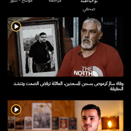
مراجعة
مونتاج
- صور
بوخيّاطية
صحفي
وفاة سالم كرموص بسجن المسعدين، العائلة ترفض الصمت وتنشد
الحقيقة