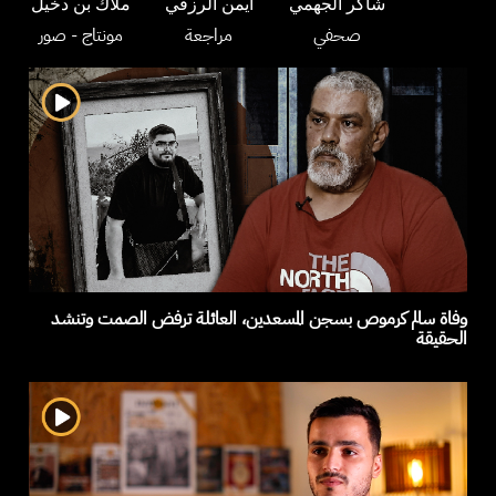
شاكر الجهمي
أيمن الرزقي
ملاك بن دخيل
صحفي
مراجعة
مونتاج
- صور
وفاة سالم كرموص بسجن المسعدين، العائلة ترفض الصمت وتنشد
الحقيقة