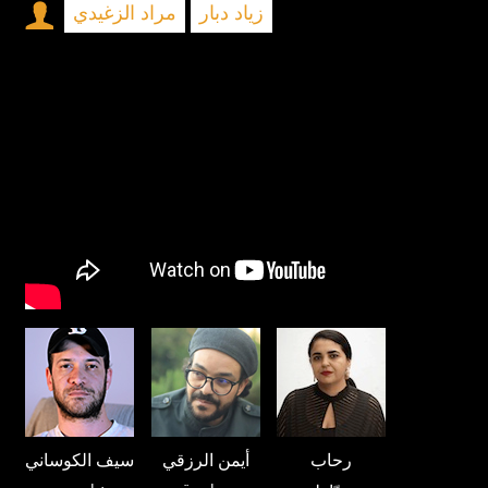
زياد دبار
مراد الزغيدي
رحاب
أيمن الرزقي
سيف الكوساني