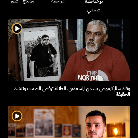
مراجعة
مونتاج
- صور
بوخيّاطية
صحفي
وفاة سالم كرموص بسجن المسعدين، العائلة ترفض الصمت وتنشد
الحقيقة