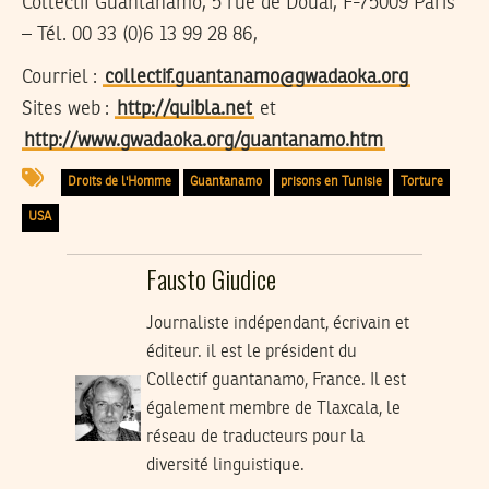
Collectif Guantanamo, 5 rue de Douai, F-75009 Paris
– Tél. 00 33 (0)6 13 99 28 86,
Courriel :
collectif.guantanamo@gwadaoka.org
Sites web :
http://quibla.net
et
http://www.gwadaoka.org/guantanamo.htm
Droits de l'Homme
Guantanamo
prisons en Tunisie
Torture
USA
Fausto Giudice
Journaliste indépendant, écrivain et
éditeur. il est le président du
Collectif guantanamo, France. Il est
également membre de Tlaxcala, le
réseau de traducteurs pour la
diversité linguistique.