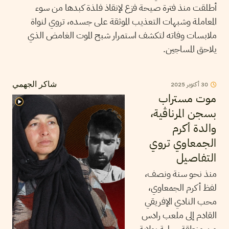
أطلقت منذ فترة صيحة فزع لإنقاذ فلذة كبدها من سوء
المعاملة وشبهات التعذيب الموثقة على جسده، تروي لنواة
ملابسات وفاته لتكشف استمرار شبح الموت الغامض الذي
يلاحق المساجين.
30
أكتوبر
2025
شاكر الجهمي
موت مستراب
بسجن المرناڤية،
والدة أكرم
الجمعاوي تروي
التفاصيل
منذ نحو سنة ونصف،
لفظ أكرم الجمعاوي،
محب النادي الإفريقي
القادم إلى ملعب رادس
من منطقة جبلية بولاية