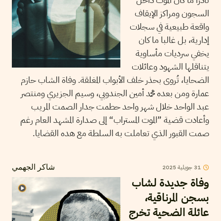
السجون ومراكز الإيقاف
واقعة طبيعية في سجلات
إدارية، بل غالبا ما كان
يخفي سرديات مأساوية
يتناقلها الشهود وعائلات
الضحايا، تُروى بحذر خلف الأبواب المغلقة. وفاة الشاب حازم
عمارة ومن بعده محمد أمين الجندوبي، وسيم الجزيري ومنتصر
عبد الواحد خلال شهر واحد حطمت جدار الصمت المريب
وأعادت قضية ”الموت المستراب“ إلى صدارة المشهد العام رغم
صمت القبور الذي تعاملت به السلطة مع هده القضايا.
31
جويلية
2025
شاكر الجهمي
وفاة جديدة لشاب
بسجن المرناقية،
عائلة الضحية تخرج