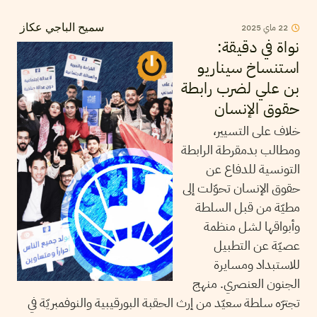
22
ماي
2025
سميح الباجي عكاز
نواة في دقيقة:
استنساخ سيناريو
بن علي لضرب رابطة
حقوق الإنسان
خلاف على التسيير،
ومطالب بدمقرطة الرابطة
التونسية للدفاع عن
حقوق الإنسان تحوّلت إلى
مطيّة من قبل السلطة
وأبواقها لشل منظمة
عصيّة عن التطبيل
للاستبداد ومسايرة
الجنون العنصري. منهج
تجترّه سلطة سعيّد من إرث الحقبة البورقيبية والنوفمبريّة في