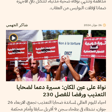
مداهمة وتنتهي بوفاة ضحية مدنية، لتتكتل باقي الأجهزة
ضمانا لإفلات البوليس من العقاب.
26
جوان
2024
شاكر الجهمي
نواة على عين المكان: مسيرة دعما لضحايا
التعذيب ورفضا للفصل 230
احياء لليوم العالمي لمساندة ضحايا التعذيب تجمع، الاربعاء 26
جوان، نشطاء في بطحاء سجن 9 أفريل سابقا وأمام محكمة