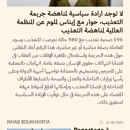
لا توجد ارادة سياسية لمناهضة جريمة
التعذيب، حوار مع إيناس لملوم عن المنظمة
العالمية لمناهضة التعذيب
596 ضحية تعذيب مع 980 حالة تعرضت للتعذيب وسوء
المعاملة بصفة مباشرة أو غير مباشرة، هذا الرقم أعاد النقاش
حول هذه الجريمة واستفحال ظاهرة الإفلات من العقاب في
قضايا انتهاكات حقوق الإنسان بصفة عامة. اتهامات بالتغطية
على المجرمين وتمتيعهم بالحصانة تواجهها أجهزة الدولة وعلى
رأسها وزارات الداخلية والعدل والصحة باعتبارها الأطراف
المتداخلة في قضايا التعذيب وبإمكانها قطع أشواط مهمّة
للقضاء على هذه الجريمة في حال توفّرت الإرادة السياسية
لتحقيق ذلك.
RIHAB BOUKHAYATIA
12
Jan
2024