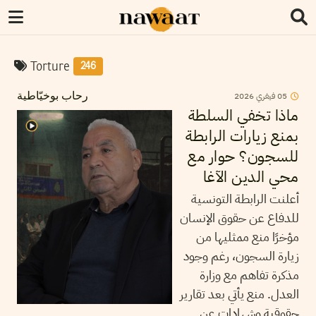
Torture
246
05
فيفري
2026
رحاب بوخيّاطية
ماذا تخفي السلطة
بمنع زيارات الرابطة
للسجون؟ حوار مع
محي الدين الآغا
أعلنت الرابطة التونسية
للدفاع عن حقوق الإنسان
مؤخرًا منع ممثليها من
زيارة السجون، رغم وجود
مذكرة تفاهم مع وزارة
العدل. منع يأتي بعد تقارير
حقوقية وشهادات عن