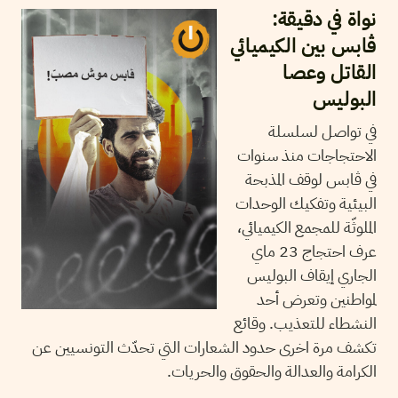
نواة في دقيقة:
ڤابس بين الكيميائي
القاتل وعصا
البوليس
في تواصل لسلسلة
الاحتجاجات منذ سنوات
في ڤابس لوقف المذبحة
البيئية وتفكيك الوحدات
الملوثّة للمجمع الكيميائي،
عرف احتجاج 23 ماي
الجاري إيقاف البوليس
لمواطنين وتعرض أحد
النشطاء للتعذيب. وقائع
تكشف مرة اخرى حدود الشعارات التي تحدّث التونسيين عن
الكرامة والعدالة والحقوق والحريات.