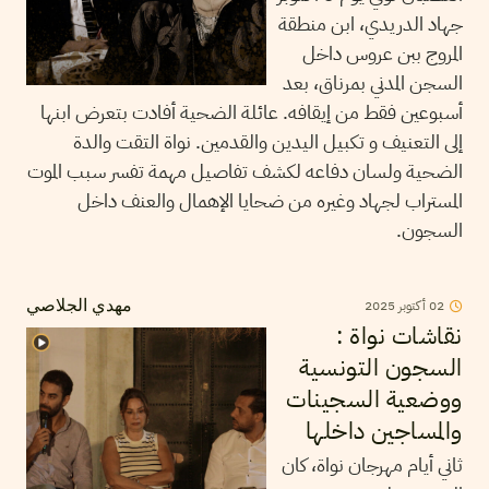
جهاد الدريدي، ابن منطقة
المروج ببن عروس داخل
السجن المدني بمرناق، بعد
أسبوعين فقط من إيقافه. عائلة الضحية أفادت بتعرض ابنها
إلى التعنيف و تكبيل اليدين والقدمين. نواة التقت والدة
الضحية ولسان دفاعه لكشف تفاصيل مهمة تفسر سبب الموت
المستراب لجهاد وغيره من ضحايا الإهمال والعنف داخل
السجون.
02
أكتوبر
2025
مهدي الجلاصي
نقاشات نواة :
السجون التونسية
ووضعية السجينات
والمساجين داخلها
ثاني أيام مهرجان نواة، كان