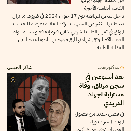
الكاف، أنفاسه الأخيرة
داخل سجن المرناقية يوم 17 جوان 2024 في ظروف ما تزال
تحيط بها الكثير من الشبهات. تؤكد العائلة تعرضه للتعذيب
الموثق في تقرير الطب الشرعي خلال فترة إيقافه وسجنه. نواة
التقت الأم لتوثق شهادتها المؤلمة ورحلتها الطويلة بحثا عن
العدالة الغائبة.
11
أكتوبر
2025
شاكر الجهمي
بعد أسبوعين في
سجن مرناق، وفاة
مسترابة لجهاد
الدريدي
في فصل جديد من فصول
الموت المستراب وراء
القضبان توفي يوم 5 أكتوبر