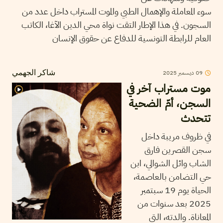
سوء المعاملة والإهمال الطبي والموت المستراب داخل عدد من
السجون. في هذا الإطار التقت نواة محي الدين الآغا، الكاتب
العام للرابطة التونسية للدفاع عن حقوق الإنسان
09
ديسمبر
2025
شاكر الجهمي
موت مستراب آخر في
السجن، أمّ الضحية
تتحدث
في ظروف مريبة داخل
سجن القصرين فارق
الشاب وائل الشوالي، ابن
حي التضامن بالعاصمة،
الحياة يوم 19 سبتمبر
2025 بعد سنوات من
المعاناة. والدته، التي