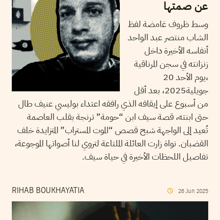
عن صمتها
وسط ظروف غامضة لفظ
الشاب منتصر عبد الواحد
أنفاسه الأخيرة داخل
زنزانته في سجن المرناقية
،يوم الأحد 20
جويلية2025، بعد أقل
من أسبوع على إيقافه الذي رافقه اعتداء بوليسي عنيف طال
حتى ابنته، قصة سيف ابن “حومة” ترنجة بقلب العاصمة
تُعيد إلى الواجهة شبح قصص “الموت المستراب” المتزايدة خلف
القضبان. نواة زارت العائلة الملتاعة لتروي لنا أصواتها الموجوعة،
تفاصيل اللحظات الأخيرة في حياة سيف.
RIHAB BOUKHAYATIA
26
Jun
2025