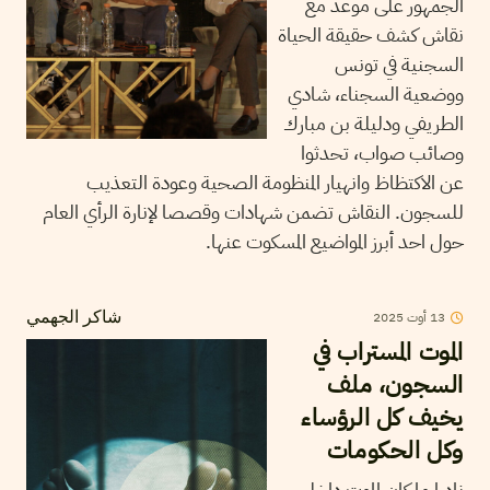
الجمهور على موعد مع
نقاش كشف حقيقة الحياة
السجنية في تونس
ووضعية السجناء، شادي
الطريفي ودليلة بن مبارك
وصائب صواب، تحدثوا
عن الاكتظاظ وانهيار المنظومة الصحية وعودة التعذيب
للسجون. النقاش تضمن شهادات وقصصا لإنارة الرأي العام
حول احد أبرز المواضيع المسكوت عنها.
13
أوت
2025
شاكر الجهمي
الموت المستراب في
السجون، ملف
يخيف كل الرؤساء
وكل الحكومات
نادرا ما كان الموت داخل