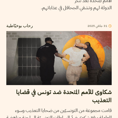
الأمم المتحدة بعد تنكر
الدولة لهم وتشفي الجحافل في عذاباتهم.
31
جانفي
2025
رحاب بوخيّاطية
شكاوى للأمم المتحدة ضد تونس في قضايا
التعذيب
قامت مجموعة من التونسيّين من ضحايا التعذيب وسوء
المعاملة برفع شكوى ضدّ السلطات التونسيّة إلى لجنة مناهضة