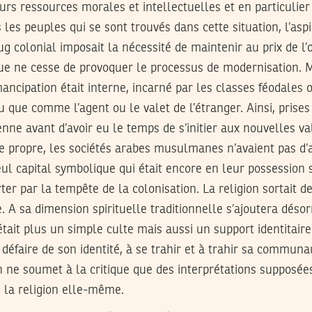
eurs ressources morales et intellectuelles et en particulier 
 les peuples qui se sont trouvés dans cette situation, l’aspi
ug colonial imposait la nécessité de maintenir au prix de 
que ne cesse de provoquer le processus de modernisation.
ancipation était interne, incarné par les classes féodales o
u que comme l’agent ou le valet de l’étranger. Ainsi, prises
nne avant d’avoir eu le temps de s’initier aux nouvelles va
 propre, les sociétés arabes musulmanes n’avaient pas d’a
ul capital symbolique qui était encore en leur possession s
ter par la tempête de la colonisation. La religion sortait de
. A sa dimension spirituelle traditionnelle s’ajoutera dés
était plus un simple culte mais aussi un support identitaire.
 défaire de son identité, à se trahir et à trahir sa communa
n ne soumet à la critique que des interprétations supposée
s la religion elle-même.