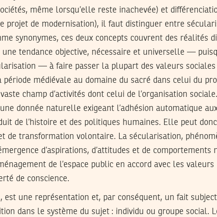
ociétés, même lorsqu’elle reste inachevée) et différenciati
 projet de modernisation), il faut distinguer entre séculari
mme synonymes, ces deux concepts couvrent des réalités di
une tendance objective, nécessaire et universelle — puisqu
arisation — à faire passer la plupart des valeurs sociales 
 période médiévale au domaine du sacré dans celui du profa
vaste champ d’activités dont celui de l’organisation sociale.
une donnée naturelle exigeant l’adhésion automatique aux 
t de l’histoire et des politiques humaines. Elle peut donc
 et de transformation volontaire. La sécularisation, phénomè
’émergence d’aspirations, d’attitudes et de comportements 
énagement de l’espace public en accord avec les valeurs 
berté de conscience.
e, est une représentation et, par conséquent, un fait subject
ition dans le système du sujet : individu ou groupe social. 