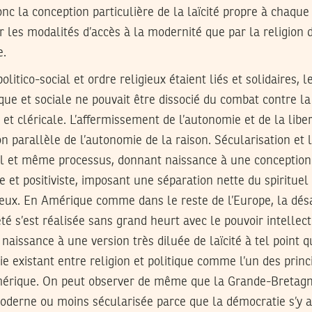
onc la conception particulière de la laïcité propre à chaque 
 les modalités d’accès à la modernité que par la religion d
e.
litico-social et ordre religieux étaient liés et solidaires, 
ique et sociale ne pouvait être dissocié du combat contre l
se et cléricale. L’affermissement de l’autonomie et de la lib
on parallèle de l’autonomie de la raison. Sécularisation et l
ul et même processus, donnant naissance à une conception
le et positiviste, imposant une séparation nette du spiritue
gieux. En Amérique comme dans le reste de l’Europe, la dés
té s’est réalisée sans grand heurt avec le pouvoir intellect
 naissance à une version très diluée de laïcité à tel point 
ie existant entre religion et politique comme l’un des pri
érique. On peut observer de même que la Grande-Bretagn
oderne ou moins sécularisée parce que la démocratie s’