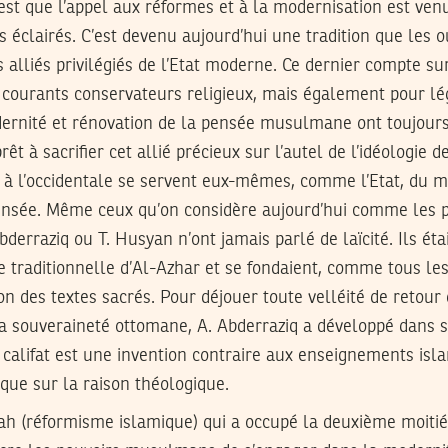
st que l’appel aux réformes et à la modernisation est ven
éclairés. C’est devenu aujourd’hui une tradition que les 
 alliés privilégiés de l’Etat moderne. Ce dernier compte 
 courants conservateurs religieux, mais également pour lé
odernité et rénovation de la pensée musulmane ont toujour
êt à sacrifier cet allié précieux sur l’autel de l’idéologie de
s à l’occidentale se servent eux-mêmes, comme l’Etat, du 
pensée. Même ceux qu’on considère aujourd’hui comme les 
Abderraziq ou T. Husyan n’ont jamais parlé de laïcité. Ils ét
ue traditionnelle d’Al-Azhar et se fondaient, comme tous les
ion des textes sacrés. Pour déjouer toute velléité de retour 
a souveraineté ottomane, A. Abderraziq a développé dans s
e califat est une invention contraire aux enseignements isla
que sur la raison théologique.
slah (réformisme islamique) qui a occupé la deuxième moitié