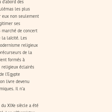
u d’abord des
oulémas les plus
sur eux non seulement
gitimer ses
s marché de concert
 la laïcité. Les
modernisme religieux
précurseurs de la
aient formés à
 religieux éclairés
de l’Egypte
on livre devenu
miques. Il n’a
 du XIXe siècle a été