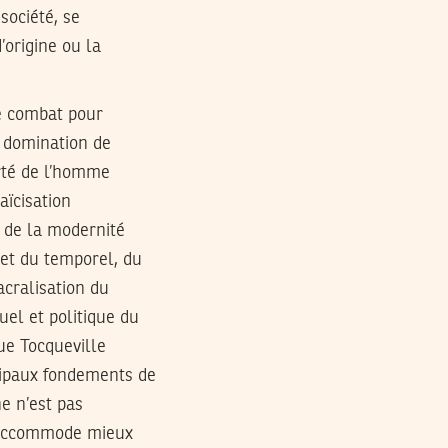
société, se
’origine ou la
le combat pour
a domination de
erté de l’homme
aïcisation
 de la modernité
l et du temporel, du
acralisation du
uel et politique du
que Tocqueville
ncipaux fondements de
e n’est pas
y accommode mieux