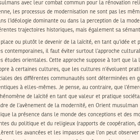
ulmans avec leur combat commun pour la rénovation relig
enne, les processus de modernisation ne sont pas les même
dans l’idéologie dominante ou dans la perception de la mode
férentes trajectoires historiques, mais également sa sémant
lace ou plutôt le devenir de la laïcité, en tant qu’idée et 
contemporaines, il faut éviter surtout l’approche cultural
 études orientales. Cette approche suppose à tort que la l
opre à certaines cultures, que les cultures n’évoluent pra
ociales des différentes communautés sont déterminées en g
entiques à elles-mêmes. Je pense, au contraire, que l’émer
énomène de laïcité en tant que valeur et pratique sociéta
cadre de l’avènement de la modernité, en Orient musulma
plique la présence dans le monde des conceptions et des mo
entes du politique et du religieux (rapports de coopération,
calèrent les avancées et les impasses que l’on peut observe