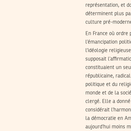
représentation, et d
déterminent plus par
culture pré-modern
En France où ordre po
l’émancipation polit
l’idéologie religieu
supposait l’affirmati
constituaient un se
républicaine, radica
politique et du reli
monde et de la socié
clergé. Elle a donné
considérait l’harmon
la démocratie en Am
aujourd’hui moins m