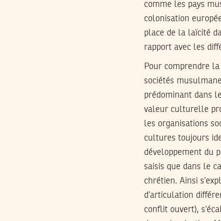
comme les pays mus
colonisation europé
place de la laïcité 
rapport avec les dif
Pour comprendre la p
sociétés musulmanes 
prédominant dans les
valeur culturelle pr
les organisations s
cultures toujours id
développement du ph
saisis que dans le 
chrétien. Ainsi s’ex
d’articulation différ
conflit ouvert), s’é