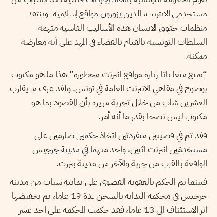
مستخدمي الانترنت، الذين يزورون مواقع إسلامية. وتنتقد
منظمات حقوق الانسان هذه الأساليب القاسية متهمة
السلطات التونسية بالقيام بالقضاء في المهد على أية معارضة
ممكنة.
“يمنع منعا باتا زيارة مواقع انترنت محظورة” هذا ما هو مكتوب
بوضوح في مقاهي الانترنت العامة في تونس. ولقد عرف ما يقارب
العشرين شاب من خلال تجربة مريرة بأن المقصود بما هو
مكتوب ليس نصحا بقدر ما أنه أمر.
فقد تم في قضيتين منفردتين اتخاذ حكمين صارمين على
مستخدمَين انترنت اثنين، واحد منهما في مدينة جرجيس
الواقعة بالقرب من جربة والآخر من مدينة بنزرت.
فبينما تم الحكم بالعقوبة القصوى على ثمانية شباب من مدينة
جرجيس في محكمة البداية بالسجن لمدة 19 عاما، تم تخفيضها
اثر الاستئناف الى 13 عاما، فقد حكمت المحكمة على احد عشر