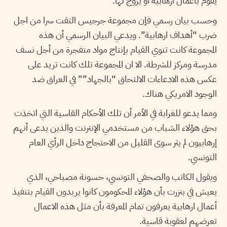
يقوم بأعمال ارهابية أو يروج لها.
وحسب بيان رسمي فإن مجموعة جرجيس التقت سرا من اجل
ضرب “أهداف ارهابية”. ويدعي البيان الرسمي أن هذه
المجموعة كانت تنوي القيام بإنتاج مواد متفجرة من أجل نسف
مدرسة ومركز للشرطة. الا ان المجموعة تلك كانت تريد على
عكس هذه الادعاءات الالتحاق “بالجهاد”” في العراق ضد
الوجود الامريكي هناك.
ومما يدعو للغرابة في الأمر أن تلك الأحكام القاسية التي اتخذت
بحق هؤلاء الشباب من مستخدمي الإنترنت والذين يدعى أنهم
إرهابيون لم يثر سوى القليل من الاحتجاج داخل الرأي العام
التونسي.
ويقول الكاتب والصحفي التونسي، حسونة مصباحي، الذي
يعيش في بنزرت بأن هؤلاء المحكومون كانوا يريدون القيام بتنفيذ
أعمال ارهابية يعرفون تمام المعرفة بأن مثل هذه الاعمال
تعرضهم لعقوبة قاسية.