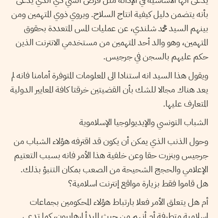
بأنه يتضمن دليل كيفية انتاج السلاح. ويروي ذوي المتهمين ومن
بينهم السيد محمد شلندي، عن عمليات المس المتعددة بحقوق
المتهمين، وهو والد أحد المتهمين من مستخدمي الانترنت الذين
حكم عليهم بالسجن في جرجيس.
ويقول هذا السيد انه استنادا الى المعلومات المتوفرة أمامنا فانه لم
يعد هناك مجالا للشك بأن القضيتين خرقتا كافة المعايير الدولية
المتعارف عليها.
الشباب التونسي والإيديولوجيا الإسلاموية
وحول الذنب الذي يمكن أن يكون قد اقترفه هؤلاء الشباب من
جرجيس وبنزرت حقا وعن خلفية هذا الأمر فانه بسبب التعتيم
الإعلامي والحجج الشحيحة من الصعب بمكان التنبؤ بذلك.
هل قاموا فقط بزيارة مواقع إنترنت اسلامية؟
أم هل يتعلق الأمر فعلا بارتباط هؤلاء المحكومين بجماعات
اسلامية متطرفة أم أنهم من حيث المبدأ إرهابيون، كما تدعي