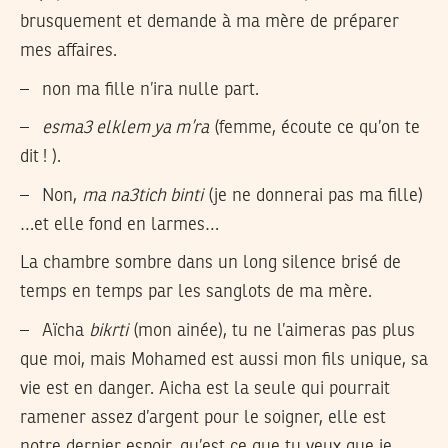
brusquement et demande à ma mère de préparer
mes affaires.
– non ma fille n’ira nulle part.
–
esma3 elklem ya m’ra
(femme, écoute ce qu’on te
dit ! ).
– Non,
ma na3tich binti
(je ne donnerai pas ma fille)
…et elle fond en larmes…
La chambre sombre dans un long silence brisé de
temps en temps par les sanglots de ma mère.
– Aïcha
bikrti
(mon ainée), tu ne l’aimeras pas plus
que moi, mais Mohamed est aussi mon fils unique, sa
vie est en danger. Aicha est la seule qui pourrait
ramener assez d’argent pour le soigner, elle est
notre dernier espoir, qu’est ce que tu veux que je