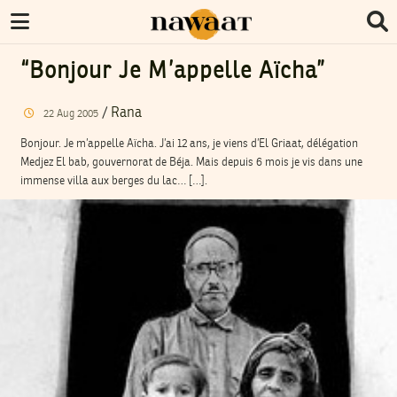
“bonjour Je M’appelle Aïcha”
/
Rana
22
Aug
2005
Bonjour. Je m’appelle Aïcha. J’ai 12 ans, je viens d’El Griaat, délégation
Medjez El bab, gouvernorat de Béja. Mais depuis 6 mois je vis dans une
immense villa aux berges du lac… […].