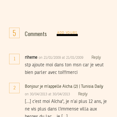
5
Comments
ADD YOURS
riheme
Reply
on 21/01/2009 at 21/01/2009
1
stp ajoute moi dans ton msn car je veut
bien parler avec toi!!!merci
Bonjour je m’appelle Aïcha (2) | Tunisia Daily
2
Reply
on 30/04/2013 at 30/04/2013
[…] c’est moi Aïcha*, je n’ai plus 12 ans, je
ne vis plus dans l’immense villa aux
berges du lac… je […]