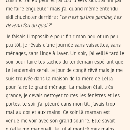
cuisine. J’ai eu peur et j’ai couru vers sidi. J’ai fini par
me faire engueuler mais j’ai quand même entendu
sidi chuchoter derrière : “
ce n’est qu’une gamine, t’es
devenu fou ou quoi ?
”
Je faisais l’impossible pour finir mon boulot un peu
plu tôt, je rêvais d’une journée sans vaisselles, sans
ménages, sans linge à laver. Un soir, j’ai veillé tard le
soir pour faire les taches du lendemain espérant que
le lendemain serait le jour de congé rêvé mais je me
suis trouvée dans la maison de la mère de Lella
pour faire le grand ménage. La maison était très
grande, je devais nettoyer toutes les fenêtres et les
portes, le soir j’ai pleuré dans mon lit, j’avais trop
mal au dos et aux mains. Ce soir là maman est
venue me voir avec son grand sourire. Elle savait
qu’elle me manquait. Je lui ai montré mes mains,