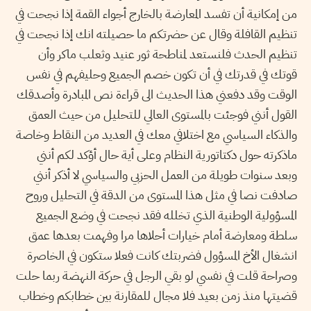
من إمكانية أن تفسد المعارضة بالخارج أجواء القمة إذا نجحت في
تنظيم القافلة وقال عن حضرتكم ما حصيلته انك إذا نجحت في
تنظيم الحدث فلنستعد لمناطحة ثور عنيد وثعلب ماكر وأن
قوتك في قدرتك في أن تكون خصم الجميع وحليفهم في نفس
الوقت وقد دفعني هذا الحديث الى قراءة نص المبادرة وأصدقك
القول أنني فوجئت بالمستوى العالي للتحليل من حيث العمق
والذكاء السياسي مع اختلافي معك في العديد من النقاط وخاصة
ماذكرته حول دكتاتورية النظام وعلى أية حال أؤكد لكم أنني
وبعد سنوات طويلة من العمل الحزبي والسياسي لا أذكر أنني
صادفت نصا في مثل هذا المستوى من الدقة في التحليل وروح
المسؤولية الوطنية الذي تخلله فقد نجحت في وضع الجميع
سلطة ومعارضة أمام خيارات أحلاها مرا وفهمت بعدها عمق
انشغال الأخ المسؤول فضربتك كانت فعلا ستكون في الخاصرة
وصراحة قلت في نفسي لو بقي الرجل في حركة النهضة ربما حلت
قضيتها منذ زمن بعيد فلا مجال للمقارنة بين خطابكم وخطاب