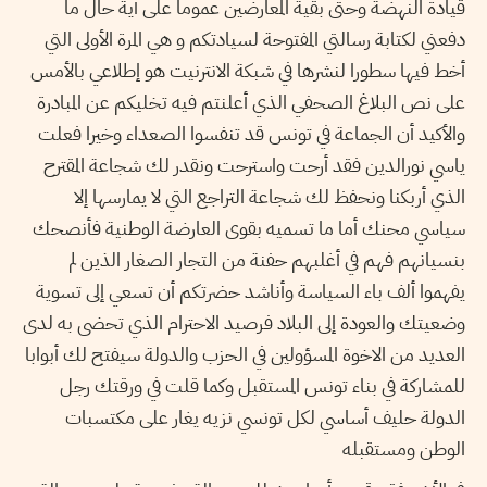
قيادة النهضة وحتى بقية المعارضين عموما على أية حال ما
دفعني لكتابة رسالتي المفتوحة لسيادتكم و هي المرة الأولى التي
أخط فيها سطورا لنشرها في شبكة الانترنيت هو إطلاعي بالأمس
على نص البلاغ الصحفي الذي أعلنتم فيه تخليكم عن المبادرة
والأكيد أن الجماعة في تونس قد تنفسوا الصعداء وخيرا فعلت
ياسي نورالدين فقد أرحت واسترحت ونقدر لك شجاعة المقترح
الذي أربكنا ونحفظ لك شجاعة التراجع التي لا يمارسها إلا
سياسي محنك أما ما تسميه بقوى العارضة الوطنية فأنصحك
بنسيانهم فهم في أغلبهم حفنة من التجار الصغار الذين لم
يفهموا ألف باء السياسة وأناشد حضرتكم أن تسعي إلى تسوية
وضعيتك والعودة إلى البلاد فرصيد الاحترام الذي تحضى به لدى
العديد من الاخوة المسؤولين في الحزب والدولة سيفتح لك أبوابا
للمشاركة في بناء تونس المستقبل وكما قلت في ورقتك رجل
الدولة حليف أساسي لكل تونسي نزيه يغار على مكتسبات
الوطن ومستقبله