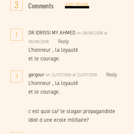
3
Comments
ADD YOURS
DR IDRISSI MY AHMED
on 08/06/2008 at
1
Reply
08/06/2008
L’honneur , la loyauté
et le courage.
gargour
Reply
on 21/07/2009 at 21/07/2009
2
L’honneur , la loyauté
et le courage.
c est quoi ca? le slogan propagandiste
idiot d une ecole militaire?