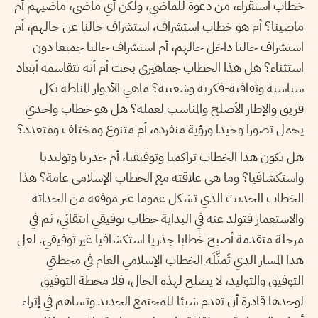
خطاب استقراء، من دعوة للماضي، ولكن أي ماضي، ماضيهم أم
ماضينا؟ أم هو خطاب استشراف، استشراف حالنا عن حالهم، أم
استشراف حالنا داخل حالهم، أم استشراف حالنا جميعا دون
استثناء؟ هل هذا الخطاب جماهيري بحت أم أنه تتقاسمه أبعاد
سياسية وثقافية-فكرية وشعبية؟ ماهي الأدوار المناطة بكل
فريق والإطار الأصلح والمناسب لعمله؟ هل هو خطاب واحدي
يحمل تصورا وحيدا ورؤية منفردة، أم متنوع ومختلف ومتعدد؟
هل يكون هذا الخطاب تراكميا وتوفيقيا، أم جذريا وتوليديا
واستكشافيا؟ وما هي علاقته مع الخطاب الإسلامي عامة؟ هذا
الخطاب الحديث الذي تشكل عموما عبر موقفه من الحداثة
والاستعمار فتولد عنه في البداية خطاب توفيقي انتقائي، ثم في
مرحلة متقدمة أصبح خطابا جذريا استكشافيا غير توفيقي. لعل
هذا المسار الذي تَمثَّلَه الخطاب الإسلامي العام في محطتي
التوفيق والتوليد، لا يصلح لهذه الحال، فلا محطة التوفيق
لوحدها قادرة أن تقدم شيئا للمجتمع الجديد وتساهم في إثراء