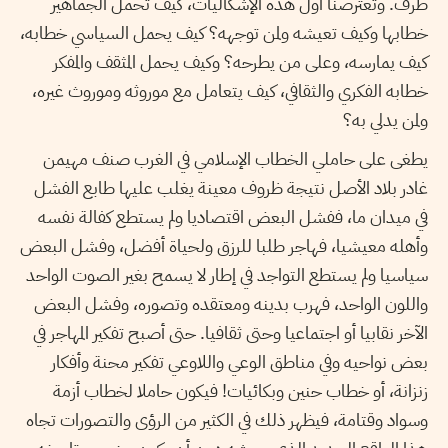
طرف. وتعترضنا أول هذه الإشكاليات، كيف تحمل الجماهير
خطابها وكيف تعيشه ولمن توجهه؟ كيف يحمل السياسي خطابه،
كيف يمارسه، وعلى من يطرحه؟ وكيف يحمل المثقف والمفكر
خطابه الفكري والثقافي، كيف يتعامل مع موروثه وموروث غيره،
ولمن يدلي به؟
يطغى على حاملي الخطاب الإسلامي في الغرب صنف مهيمن
غادر بلاد الأصل نتيجة ظروف معينة يغلب عليها طابع الفشل
في ميدان ما، ففشل البعض اقتصاديا ولم يستطع كفالة نفسه
وأهله معيشيا، فهاجر طلبا للرزق ولحياة أفضل، وفشل البعض
سياسيا ولم يستطع التواجد في إطار لا يسمح بغير الصوت الواحد
واللون الواحد، فهرب بدينه ومعتقده وتصوره، وفشل البعض
الآخر نقابيا أو اجتماعيا وحتى ثقافيا. حتى أصبح تفكير المهاجر في
بعض نواحيه وفي مناطق الوعي واللاوعي تفكير محنة وأفكار
زنزانة، أو خطاب حنين وبكائيات! فيكون حاملا لخطاب أزمة
وسواد وقتامة، فيظهر ذلك في الكثير من الرؤى والتصورات تجاه