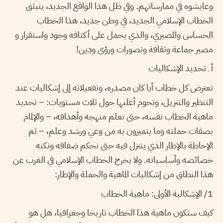
وعايشوه في ممارساتهم. وفي ظل هذا الواقع الجديد، ينبثق
الخطاب الإسلامي الجديد، في وطن جديد، هذا الخطاب
الحساس والمصيري، والذي يحمل على أكتافه وجود واستقرار و
مصير جماعة وثقافة وتصورات ورؤى ودين!
أ ـ تحديد الإشكاليات
تعترض كل خطاب أيا كان مصدره، وتفعيلاته إلى إشكاليات عند
التنظير والتنزيل، وتحوم أغلبها حول ثلاث مستويات: – تحديد
ماهية الخطاب نفسه، حتى نعلم منهجه وأهدافه، – والإلمام
بصفات حملته وما يتميزون به من وعي ورشد وعلم، – ثم
الإحاطة بالإطار الذي يتنزل فيه حتى نحكم ضفافه ونكنه
خصائصه وأساسياته. ولا يخرج الخطاب الإسلامي في الغرب عن
هذا النطاق من إشكاليات الماهية والحملة والإطار:
1/ الإشكالية الأولى: ماهية الخطاب
كيف ستكون ماهية هذا الخطاب تاريخا وجغرافيا، هل هو