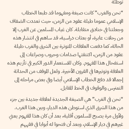
توطئة
“نحن والغرب” كانت صيغة ومفهوما قد طبعا الخطاب
الإسلامي عموما طيلة عقود من الزمن، حيث تعددت الضفاف
وجعلتنا في خنادق متقابلة. كان غياب المسلمين عن الغرب إلا
من رحلات عابرة، أو بعثات دراسية، قد ساهم في انتشار هذه
الحالة، كما دفعت العلاقات المتوترة بين الشرق والغرب طيلة
عقود من الزمن، اكتنفتها صدامات وحروب وصراعات إلى
استفحال هذا المفهوم. وكان للاستعمار الدور الكبير في تأزيم هذه
العلاقة وتوتيرها في القرون الأخيرة. ولعل الموقف من الحداثة
إجمالا قد دفع الخطاب الإسلامي أيضا وفي بعض مراحله إلى
التمترس والوقوف في الخط المقابل.
“نحن في الغرب” هي الصيغة الجديدة لعلاقة جديدة بين جزء
من هذا الشرق الذي استوطن هذه الديار، وبين هذا الغرب.
ولأول مرة يصبح المسلمون أقلية، بعد أن كان هذا المفهوم يعني
غيرهم في ديار الإسلام، وبعد أن فتحوا له أبوابا في فقههم