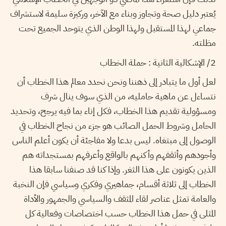
يُعتبر دليل صحة وتجاوز وبناء مع الآخر، وركيزة سليمة لاستشراف
جماعي لهذا المستقبل ولهذا الوطن الذي يتوحد الجميع تحت
مظلته.
2/ الإشكالية الثانية : حملة الخطاب
لعل أول ما يتبادر إلى ذهننا ونحن نحدد معالم هذا الخطاب أن
نتساءل عن ماهية حامليه، من الذي سوف ينال شرف
ومسؤولية تقديم هذا الخطاب، فكل إناء بما فيه يرجح، وتحديد
الحامل وشروط الحمل الصائب هو جزء من نجاح الخطاب في
الوصول إلى مبتغاه. ليس بدعا ولا مفاجئة أن يكون أعلم الناس
وأجودهم وأثقفهم وأكنهم بالواقع وأعرفهم بمستجداته هم
الذين يكونون على هذا الثغر. وإذا كنا قد صنفنا سابقا هذا
الخطاب إلى ثلاثة أقسام، جماهيري وفكري وسياسي فإن النخبة
والعامة تمثل عناصر لقاء المثقف والسياسي والجمهور والأداة
المثلى في حمل هذا الخطاب حسب اختصاصات وفعالية كل