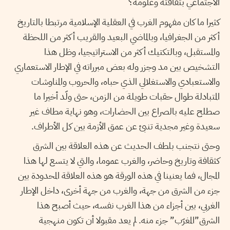
الاجتماعي بثقافته وعلومه؟
كثيرا ما كان مفهوم الغرب في العقلية الإسلامية مرتبطا بالتاريخ
أكثر من الجغرافيا، وبالماضي البعيد والقريب أكثر من اللحظة
والمستقبل، وبالتكتيك أكثر من الاستراتيجيا، وظل هذا
التشخيص بين مد وجزر وله بعض مبرراته في الإطار الاستعماري
والاستعبادي والاستغلالي الذي حباه، والحروب والمناوشات
المتبادلة طوال حقبات طويلة من الزمن، حتى ولّد أخيرا ما
صطلح عليه بالصراع بين الحضارات، وهو نهاية مطاف غير
سعيدة وغير مجدية تنبئ عن عمق الأزمة بين كل الأطراف.
وحتى نتجنب بلطف الحديث عن هذه العلاقة بين الشرق
كثقافة وتاريخ وحاضر، والغرب عموما، والتي لا يتسع لها هذا
المجال، فما يعنينا في هذه الورقة هو هذه العلاقة المحدودة بين
جزء من الشرق من جهة، والغرب من جهة أخرى، داخل الإطار
الغربي، بين أجزاء من هذا الغرب نفسه، حيث أصبح هذا
الشرق”المغرّب” جزء منه. لم يعد مقبولا أن تكون منهجية