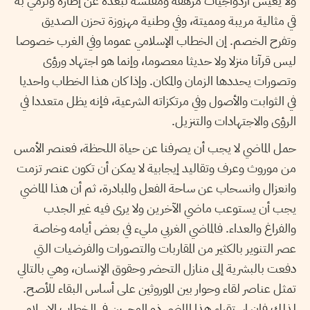
ولا يعيش ازدواجيات مرهقة ومفلسة تبعده عن إطاره وترمي به
قي مثالية مريبة ومميتة، وفي وطنية مهزوزة تحزن الصديق
وتفرح الخصم. إن الخطاب الإسلامي عموما وفي الغرب خصوصا
ليس قرآنا منزلا ولا حديثا معصوما، وإنما هو اجتهاد ورؤى
وتصورات يحددها الزمان والمكان. وإذا كان هذا الخطاب واحديا
في الثوابت والأصول وفي مرتكزاته الشرعية، فإنه يظل متعددا في
الرؤى والاجتهادات والتنزيل.
حمل الماضي لا يجب أن يصرفنا عن حياة اللحظة، فعنصر الأمس
من موروث وعرف وتقاليد إيجابية لا يمكن أن تكون عنصر تزمت
وانعزال وانسحاب عن ساحة الفعل والمبادرة، ثم أن هذا الماضي
يجب أن يستوعب ماضي الآخرين ولا يرى فيه غير الجدب
والفراغ والعداء. فالماضي الغربي مليء في بعض أيامه وخاصة
عصر التنوير بالكثير من المقاربات والتصورات والفرضيات التي
دفعت بالبشرية إلى منازل التحضر وحقوق الإنسان، وهي بالتالي
تمثل عناصر لقاء وحوار بين الموروثين على أساس البقاء للأصح.
لذلك فإن استقراء هذا الماضي ذو الوجهين في الخطاب الإسلامي