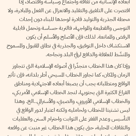
أبعاده الإنسانية من ثقافة واجتماع وسياسة واقتصاد، إذا
اقتصرت على التلفيق والتقليد والانعزال عن الفعل والمبادرة، ولا
محطة الجذرية والتوليد قادرة لوحدها للبناء دون إحداث
التوجس والقطيعة والمواجهة، فالتربة حساسة وتحمل قابلية
الرفض والممانعة. لذلك فإن الأصلح والأسلم أن يكون
الاستكشاف داخل التوفيق، والجذرية في نطاق المقبول والمسموح
والمنشّط للعلاقة والدافع لرقيّ البلد ونجاحه.
وإذا كان هذا الخطاب متجذّرا في أصوله الإسلامية التي تتجاوز
الزمان والمكان، كما تجاوز الخطاب المسيحي أطر بلدانه، فإن تأثير
الواقع ومتطلباته يجب أن يصبغا أبعاده الاجتهادية ومناطق
الفراغ الكثيرة التي يحتويها، لنجد الخطاب الإسلامي الأمريكي،
والخطاب الإسلامي الأوروبي، والصيني، والأسترالي..الخ. وهذا
ليس تشتيتا للخطاب ولحامليه ولكنه اعتبار لدور الواقع في
التأسيس وعدم القفز على الثوابت واحترام السنن والعقليات
والثقافات المحلية، حتى يكون هذا الخطاب غير منبت عن واقعه