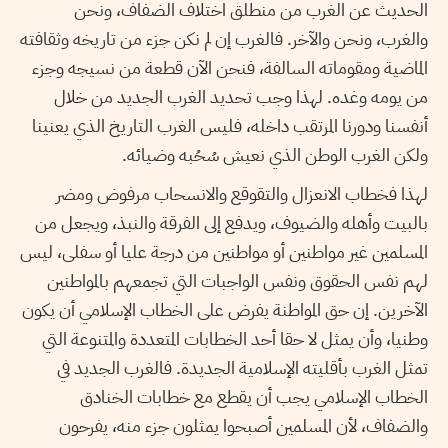
الحديث عن الغرب من منطلق اختلاف الضفاف، ونحن
والغرب، ونحن والآخر. فالغرب إن لم نكن جزء من تاريخه وثقافته
الماضية ومقوماته السالفة، فنحن الآن قطعة من نسيجه وجزء
من يومه وغده. لهذا وجب تحديد الغرب الجديد من خلال
أنفسنا ودورنا المرتقب داخله، فليس الغرب التاريخ الذي يعنينا
ولكن الغرب الوطن الذي نعيش سُحُبه وضيائه.
لهذا فخطاب الانعزال والتقوقع والانسحاب مرفوض ومضر
بالبيت وأهله والضيوف، ويدفع إلى الفرقة والنبذ، ويجعل من
المسلمين غير مواطنين أو مواطنين من درجة عليا أو سفلى، ليس
لهم نفس الحقوق ونفس الواجبات التي تجمعهم بالمواطنين
الآخرين. إن حق المواطنة يفرض على الخطاب الإسلامي أن يكون
وطنيا، وأن يمثل لا حقا أحد الخطابات المتعددة والمتنوعة التي
تمثل الغرب بأقليته الإسلامية الجديدة. فالغرب الجديد في
الخطاب الإسلامي يجب أن يقطع مع خطابات الخنادق
والضفاف، لأن المسلمين أصبحوا يمثلون جزء منه، يفرحون