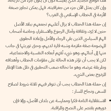
هذا الواقع الجديد الذي يعيشه دون أن يكون جزء من تاريخه،
وإن كان يمثل الآن جزء من جغرافيته. فهل يمكن تجاوز صبغة
الأزمة في الخطاب الإسلامي في الغرب؟
إن حملة هذا الخطاب لا يزال أغلبهم تجمعهم ببلاد الأصل
حنين لا يُرَد، وثقافة وآمال الرجوع والاستقرار، وخاصة أصحاب
الهمّ السياسي الذين بقي الرجاء والأمل وإعادة الحقوق
المهضومة صفة ملازمة وشبه قارة لديهم، وحتى توريثها في جانب
منها إلى أبنائهم، وهو شيء تُفهَم أبعاده النفسية والاجتماعية،
لكن لا يجب أن تؤثر هذه الحالة على مقوّمات الخطاب وأهدافه
وطريقة عرضه، وهو ما نخاله صعب التحقيق في ظل هذا الإطار
المزدوج بعض الشيء.
إن حملة هذا الخطاب يجب أن تتوفر فيهم ثلاثة شروط لصلاح
المسعى ونجاح المسار :
الاستقلالية التامة فكرا وممارسة عن بلدان الأصل، وإلا فإن
دورهم يقتصر على النصح والمراقبة.