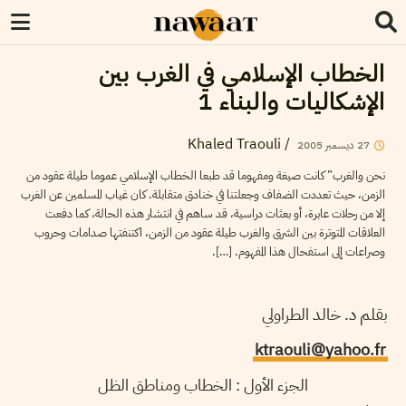
الخطاب الإسلامي في الغرب بين
الإشكاليات والبناء 1
Khaled Traouli
/
27
ديسمبر
2005
نحن والغرب” كانت صيغة ومفهوما قد طبعا الخطاب الإسلامي عموما طيلة عقود من
الزمن، حيث تعددت الضفاف وجعلتنا في خنادق متقابلة. كان غياب المسلمين عن الغرب
إلا من رحلات عابرة، أو بعثات دراسية، قد ساهم في انتشار هذه الحالة، كما دفعت
العلاقات المتوترة بين الشرق والغرب طيلة عقود من الزمن، اكتنفتها صدامات وحروب
وصراعات إلى استفحال هذا المفهوم. […].
بقلم د. خالد الطراولي
ktraouli@yahoo.fr
الجزء الأول : الخطاب ومناطق الظل