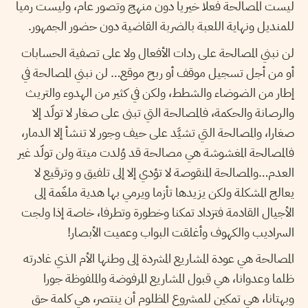
ليست المصالحة فعلا خيريا دون منهج وتصور عام، وليست رميا
للمنديل ونهاية اللعبة بالضربة القاضية دون حضور الجمهور.
لن نبني المصالحة على ردات الأفعال ولا على تصفية الحسابات
أو من أجل تسجيل موقف أو ربح موقع… لن نبني المصالحة في
إطار من الضوضاء والشطط، ولكن في كثير من الهدوء والتريث
والرصانة والحكمة، فالمصالحة التي تبنى على صغار لا تولّد إلا
صغارا، والمصالحة التي تشيَّد على حيف وجور لا تنشأ إلا الدمار،
فالمصالحة المغشوشة هي مصالحة قد وُلدت ميتة ولن تولّد غير
العدم…والمصالحة المنقوصة لا تؤدي إلا إلى تلفيق و وترقيع لا
يعالج المشكلة ولكن يزيدها تأزما ويرمي بها هدية ملغّمة إلى
الأجيال القادمة فتزداد تمكنا وخطورة وتطرفا، خاصة إذا ولجت
السراديب والكهوف وأغلقت البواب وعميت الأبصار!
المصالحة هي عودة المشاريع المشردة إلى وطنها الأم الذي غادرته
ظلما وعدوانا، هي قبول المشاريع المرفوضة والملفوظة جورا
وبهتانا، هي تمكين للمشروع المظلوم أن ينتصر، هي كلمة حق