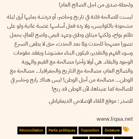
ولحظة صدق من اجل الصالح العام!
ليست المصالحة فلتة في تاريخ وحاضر، أو دردشة يمليها أرق ليلة
مشحونة بالكوابيس، ولا ردة فعل أساسها غضبة عاتية ولو على
ظلم بواح، ولكنها ميثاق وطني وعهد قيمي واضح المعالم، يحمل
تصورا ممنهجا للحدث ولما بعد الحدث، حتى لا يطغى التسرع
وسوء الفهم والتقدير، فيكون البناء مغشوشا ويفقد مقومات
الوجود والبقاء. هي أولا وآخرا مصالحة مع القيم والهوية
والصالح العام، مصالحة مع التاريخ والجغرافيا… مصالحة مع
الوطن… مصالحة من أجل الوطن! ليس هناك رابح وخاسر في
المصالحة كما عنيناها، لأن الوطن قد ربح!
المصدر : موقع اللقاء الإصلاحي الديمقراطي
www.liqaa.net
Réconciliation
Partis politiques
Opposition
Dictature