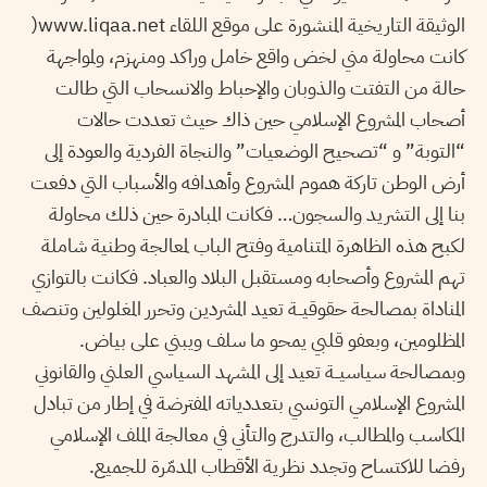
الوثيقة التاريخية المنشورة على موقع اللقاء www.liqaa.net(
كانت محاولة مني لخض واقع خامل وراكد ومنهزم، ولمواجهة
حالة من التفتت والذوبان والإحباط والانسحاب التي طالت
أصحاب المشروع الإسلامي حين ذاك حيث تعددت حالات
“التوبة” و “تصحيح الوضعيات” والنجاة الفردية والعودة إلى
أرض الوطن تاركة هموم المشروع وأهدافه والأسباب التي دفعت
بنا إلى التشريد والسجون… فكانت المبادرة حين ذلك محاولة
لكبح هذه الظاهرة المتنامية وفتح الباب لمعالجة وطنية شاملة
تهم المشروع وأصحابه ومستقبل البلاد والعباد. فكانت بالتوازي
المناداة بمصالحة حقوقيــة تعيد المشردين وتحرر المغلولين وتنصف
المظلومين، وبعفو قلبي يمحو ما سلف ويبني على بياض.
وبمصالحة سياسيــة تعيد إلى المشهد السياسي العلني والقانوني
المشروع الإسلامي التونسي بتعددياته المفترضة في إطار من تبادل
المكاسب والمطالب، والتدرج والتأني في معالجة الملف الإسلامي
رفضا للاكتساح وتجدد نظرية الأقطاب المدمّرة للجميع.