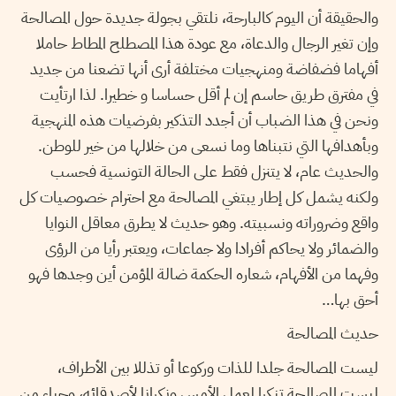
والحقيقة أن اليوم كالبارحة، نلتقي بجولة جديدة حول المصالحة
وإن تغير الرجال والدعاة، مع عودة هذا المصطلح المطاط حاملا
أفهاما فضفاضة ومنهجيات مختلفة أرى أنها تضعنا من جديد
في مفترق طريق حاسم إن لم أقل حساسا و خطيرا. لذا ارتأيت
ونحن في هذا الضباب أن أجدد التذكير بفرضيات هذه المنهجية
وبأهدافها التي نتبناها وما نسعى من خلالها من خير للوطن.
والحديث عام، لا يتنزل فقط على الحالة التونسية فحسب
ولكنه يشمل كل إطار يبتغي المصالحة مع احترام خصوصيات كل
واقع وضروراته ونسبيته. وهو حديث لا يطرق معاقل النوايا
والضمائر ولا يحاكم أفرادا ولا جماعات، ويعتبر رأيا من الرؤى
وفهما من الأفهام، شعاره الحكمة ضالة المؤمن أين وجدها فهو
أحق بها…
حديث المصالحة
ليست المصالحة جلدا للذات وركوعا أو تذللا بين الأطراف،
ليست المصالحة تنكرا لعمل الأمس ونكرانا لأصدقائه، وحياء من