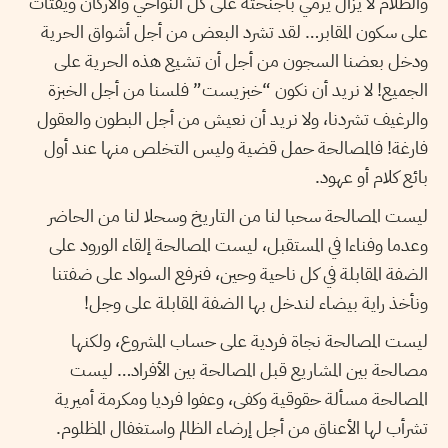
والظلام لا يزال يرمي بأجنحته على كل النواحي والأركان ويقتات
على سكون المقابر… لقد تشرد البعض من أجل أشواق الحرية
ودخل بعضنا السجون من أجل أن تشيع هذه الحرية على
الجميع! لا نريد أن نكون “خبزيست” فلسنا من أجل الخبزة
والرغيف تشردنا، ولا نريد أن نعيش من أجل البطون والعقول
فارغة! فالمصالحة حمل قضية وليس التخلص منها عند أول
بائع كلام أو عهود.
ليست المصالحة سحبا لنا من التاريخ وسحلا لنا من الحاضر
وعدما وفناءا في المستقبل، ليست المصالحة إلقاء الورود على
الضفة المقابلة في كل ناحية وحين، فنرفع السواد على ضفتنا
ونأخذ راية بيضاء لندخل بها الضفة المقابلة على وجل!
ليست المصالحة نجاة فردية على حساب المشروع، ولكنها
مصالحة بين المشاريع قبل المصالحة بين الأفراد… ليست
المصالحة مسألة حقوقية وكفى، وعفوا فرديا ومكرمة أميرية
تشرأب لها الأعناق من أجل إرضاء الظالم واستغفال المظلوم.