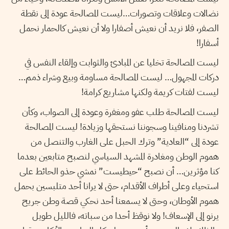
نضالات وعلاقات وتصورات…ليست المصالحة عودة إلى نقطة
الصفر، فلا نريد أن نعيش أصفارا ولا أن نعيش كالحمار نحمل
أسفارا!
ليست المصالحة تخليا عن المبادئ والثوابت وإلقاء النفس في
دركات المجهول… ليست المصالحة مساومة وبيع وشراء ذمم…
ليست لفتات كريمة ولكنها مشاريع كرامة!
ليست المصالحة طلب عفو ومغفرة وعودة إلى الصواب، وكأن
تشردنا ومنافينا وسجوننا نستحقها وزيادة! ليست المصالحة
عودة إلى “العادية” وترك الحبل على الغارب والتنصل من
هموم الوطن ومغادرة المشهد السياسي لنصبح متابعين بعدما
كنا مؤثرين… أن نصبح “حيطيست” نمشي حذو الحائط على
استحياء وعلى أطراف الأقدام، حتى لا يرانا أحد متلبسين بحمل
هموم الأوطان، وحتى لا يسمعنا أحد نحكي قصة وطن جريح
يرنو إلى الإسعاف! ولا نوقظ أحدا من سباته، فالليل طويل