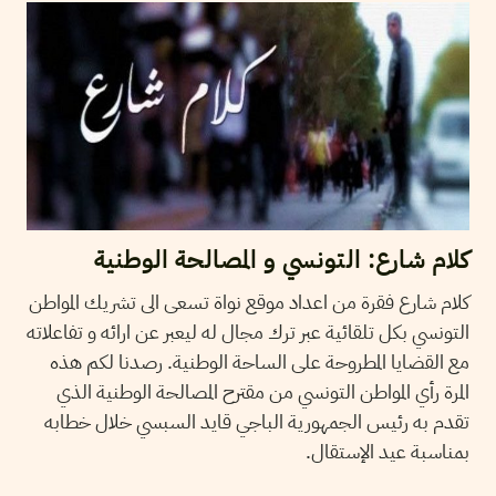
كلام شارع: التونسي و المصالحة الوطنية
كلام شارع فقرة من اعداد موقع نواة تسعى الى تشريك المواطن
التونسي بكل تلقائية عبر ترك مجال له ليعبر عن ارائه و تفاعلاته
مع القضايا المطروحة على الساحة الوطنية. رصدنا لكم هذه
المرة رأي المواطن التونسي من مقترح المصالحة الوطنية الذي
تقدم به رئيس الجمهورية الباجي قايد السبسي خلال خطابه
بمناسبة عيد الإستقال.