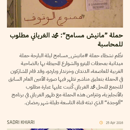
حملة ”مانيش مسامح“: محمد الغرياني مطلوب
للمحاسبة
نظّم نشطاء حملة #مانيش_مسامح ليلة البارحة حملة
ميدانية بمحطات الميترو والشوارع المحيطة بها بالضاحية
الغربية للعاصمة، الدندان وخزندار وباردو، وقد قام المشاركون
في الحملة بتعليق مناشير تظهر فيها صورة الأمين العام السابق
للتجمع المنحل محمد الغرياني كُتبت عليها عبارة مطلوب
بالأنجليزية، وتتزامن هذه الحملة مع ظهور الغرياني في برنامج
”آلوجدة“ الذي تبثه قناة التاسعة طيلة شهر رمضان.
SADRI KHIARI
25
Apr
2016