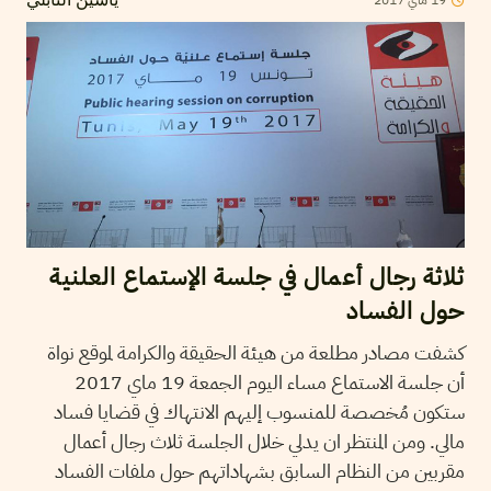
2017
ماي
19
ياسين النابلي
ثلاثة رجال أعمال في جلسة الإستماع العلنية
حول الفساد
كشفت مصادر مطلعة من هيئة الحقيقة والكرامة لموقع نواة
أن جلسة الاستماع مساء اليوم الجمعة 19 ماي 2017
ستكون مُخصصة للمنسوب إليهم الانتهاك في قضايا فساد
مالي. ومن المنتظر ان يدلي خلال الجلسة ثلاث رجال أعمال
مقربين من النظام السابق بشهاداتهم حول ملفات الفساد