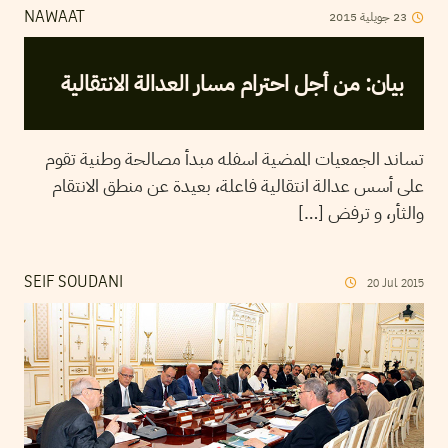
2015
جويلية
23
NAWAAT
بيان: من أجل احترام مسار العدالة الانتقالية
تساند الجمعيات الممضية اسفله مبدأ مصالحة وطنية تقوم
على أسس عدالة انتقالية فاعلة، بعيدة عن منطق الانتقام
والثأر، و ترفض […]
SEIF SOUDANI
20
Jul
2015