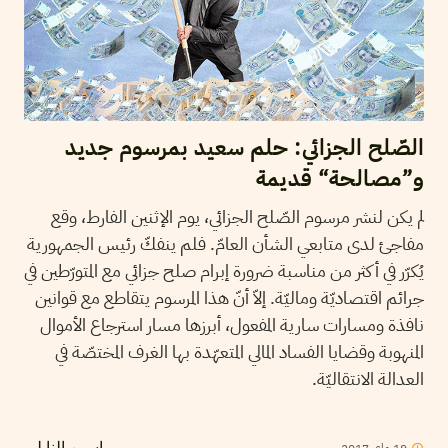
الصّلح الجزائي: حلم سعيد بمرسوم جديد
و”مصالحة“ قديمة
لم يكن لنشر مرسوم الصّلح الجزائي، يوم الإثنين الفارط، وقع
مفاجئ لدى متابعي الشأن العامّ. فلم ينفكّ رئيس الجمهورية
يُكرّر في أكثر من مناسبة ضرورة إبرام صلح جزائي مع المتورّطين في
جرائم اقتصاديّة وماليّة. إلاّ أنّ هذا المرسوم يتقاطع مع قوانين
نافذة ومسارات سارية المفعول، أبرزها مسار استرجاع الأموال
المنهوبة وقضايا الفساد المالي المتعهّدة بها الغرف المختصّة في
العدالة الانتقاليّة.