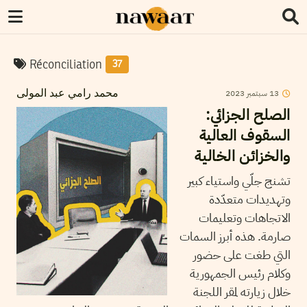
Réconciliation
37
2023
سبتمبر
13
محمد رامي عبد المولى
الصلح الجزائي:
السقوف العالية
والخزائن الخالية
تشنج جلّي واستياء كبير
وتهديدات متعدّدة
الاتجاهات وتعليمات
صارمة. هذه أبرز السمات
التي طغت على حضور
وكلام رئيس الجمهورية
خلال زيارته لمقر اللجنة