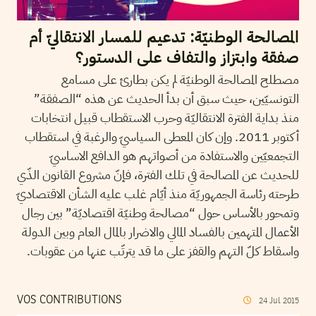
المصالحة الوطنيّة: تدعيم للمسار الانتقاليّ أم
صفقة وابتزاز والتفاف على الدستور؟
مصطلح المصالحة الوطنيّة لم يكن بطارئ على مسامع
التونسيّين، حيث سبق أن بدأ الحديث عن هذه “الصفقة”
منذ بداية الفترة الانتقاليّة وحرب الاستقطاب قبيل انتخابات
أكتوبر 2011. وإن كان المعطى السياسيّ والرغبة في استقطاب
التجمعيّين والاستفادة من أصواتهم هو الدافع الاساسيّ
للحديث عن المصالحة في تلك الفترة، فإنّ مشروع القانون الذّي
طرحته رئاسة الجمهوريّة منذ أيّام غلب عليه الشأن الاقتصاديّ
وتمحور بالأساس حول “مصالحة وطنيّة اقتصاديّة” بين رجال
الأعمال المتهمين بالفساد المالي والاضرار بالمال العام وبين الدولة
واسقاط كلّ التهم والقفز على ما قد يترتّب عنها من عقوبات.
VOS CONTRIBUTIONS
24
Jul
2015