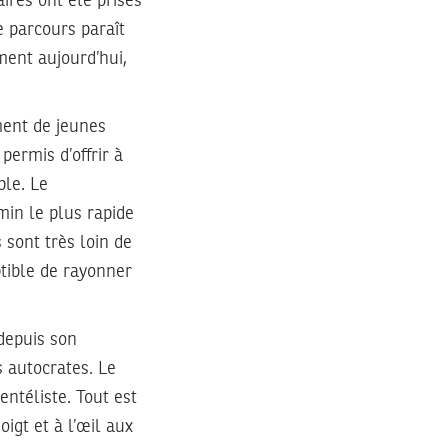
ires ont été prises
 parcours paraît
ment aujourd’hui,
ment de jeunes
permis d’offrir à
ple. Le
min le plus rapide
s sont très loin de
ptible de rayonner
depuis son
 autocrates. Le
ntéliste. Tout est
igt et à l’œil aux