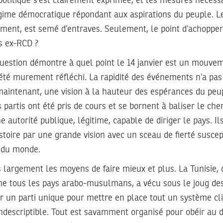
politique s’est clairement exprimée, et les mesures nécessa
égime démocratique répondant aux aspirations du peuple. Le
ement, est semé d’entraves. Seulement, le point d’achoppe
s ex-RCD ?
question démontre à quel point le 14 janvier est un mouve
été murement réfléchi. La rapidité des événements n’a pas 
maintenant, une vision à la hauteur des espérances du peu
partis ont été pris de cours et se bornent à baliser le che
e autorité publique, légitime, capable de diriger le pays. Il
stoire par une grande vision avec un sceau de fierté susce
s du monde.
 largement les moyens de faire mieux et plus. La Tunisie, 
 tous les pays arabo-musulmans, a vécu sous le joug des
r un parti unique pour mettre en place tout un système clie
ndescriptible. Tout est savamment organisé pour obéir au do