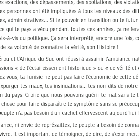
es exactions, des dépassements, des spoliations, des viola
es personnes ont été impliquées à tous les niveaux des dif
res, administratives… Si le pouvoir en transition ou le futur
ce qui le pays a vécu pendant toutes ces années, ça ne fera
is-à-vis du politique. Ça sera interprété, encore une fois,
de sa volonté de connaître la vérité, son Histoire !
u et l’Afrique du Sud ont réussi à assainir l’ambiance na
ions « de l’éclaircissement historique » ou « de vérité et d
ez-vous, la Tunisie ne peut pas faire l’économie de cette d
xpurger les maux, les insinuations… les non-dits de notre 
 du pays. Croire que nous pouvons guérir le mal sans le tr
 chose pour faire disparaître le symptôme sans se préoccu
peuple n’a pas besoin d’un cachet effervescent aujourd’hui !
ance, ni envie de représailles, le peuple a besoin de connaî
vivre. Il est important de témoigner, de dire, de s’exprimer