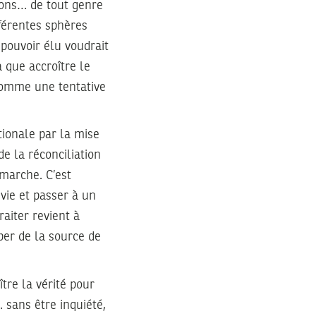
tions… de tout genre
férentes sphères
 pouvoir élu voudrait
 que accroître le
 comme une tentative
tionale par la mise
e la réconciliation
émarche. C’est
vie et passer à un
aiter revient à
per de la source de
tre la vérité pour
… sans être inquiété,