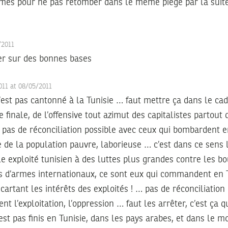
és pour ne pas retomber dans le meme piège par la suite 
/2011
er sur des bonnes bases
011 at 08/05/2011
’est pas cantonné à la Tunisie … faut mettre ça dans le ca
e finale, de l’offensive tout azimut des capitalistes partou
 y pas de réconciliation possible avec ceux qui bombardent e
e de la population pauvre, laborieuse … c’est dans ce sens l
le exploité tunisien à des luttes plus grandes contre les bo
s d’armes internationaux, ce sont eux qui commandent en Tun
cartant les intérêts des exploités ! … pas de réconciliation
ent l’exploitation, l’oppression … faut les arrêter, c’est ça 
est pas finis en Tunisie, dans les pays arabes, et dans le m