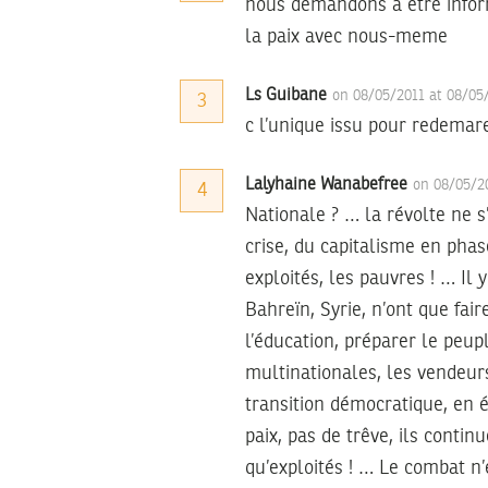
nous demandons à etre inform
la paix avec nous-meme
Ls Guibane
on 08/05/2011 at 08/05
3
c l’unique issu pour redemar
Lalyhaine Wanabefree
on 08/05/2
4
Nationale ? … la révolte ne s
crise, du capitalisme en phas
exploités, les pauvres ! … Il
Bahreïn, Syrie, n’ont que fair
l’éducation, préparer le peup
multinationales, les vendeur
transition démocratique, en é
paix, pas de trêve, ils continu
qu’exploités ! … Le combat n’