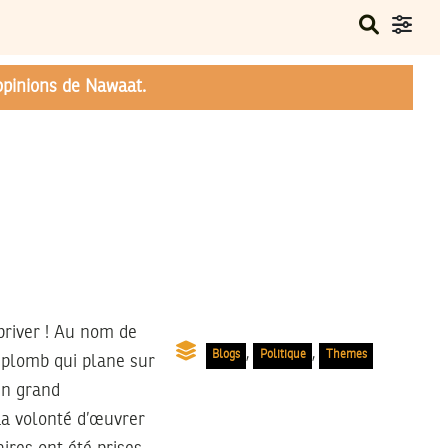
opinions de Nawaat.
 priver ! Au nom de
,
,
Blogs
Politique
Themes
 plomb qui plane sur
un grand
La volonté d’œuvrer