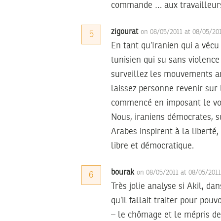
commande … aux travailleurs
zigourat
on 08/05/2011 at 08/05/20
5
En tant qu’Iranien qui a vécu
tunisien qui su sans violence
surveillez les mouvements an
laissez personne revenir sur
commencé en imposant le voi
Nous, iraniens démocrates, s
Arabes inspirent à la liberté
libre et démocratique.
bourak
on 08/05/2011 at 08/05/201
6
Très jolie analyse si Akil, da
qu’il fallait traiter pour pou
– le chômage et le mépris d