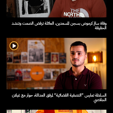
وفاة سالم كرموص بسجن المسعدين، العائلة ترفض الصمت وتنشد
الحقيقة
السلطة تمارس ”التصفية القضائية“ لمرفق العدالة، حوار مع غيلان
الجلاصي