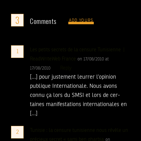
3
Comments
ADD YOURS
Les petits secrets de la censure Tunisienne |
1
ReadWriteWeb France
on 17/08/2010 at
Reply
17/08/2010
[…] pour jus­te­ment leur­rer l’opinion
publique Internationale. Nous avons
connu ça lors du SMSI et lors de cer­
taines mani­fes­ta­tions inter­na­tio­nales en
[…]
Tunisie : la censure tunisienne nous révèle un
2
précieux secret « sami ben gharbia
on