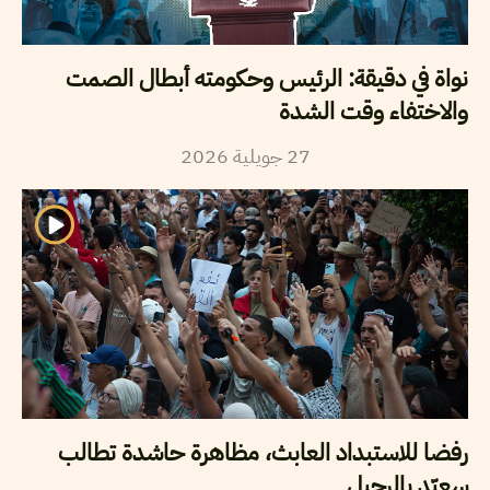
نواة في دقيقة: الرئيس وحكومته أبطال الصمت
والاختفاء وقت الشدة
2026
جويلية
27
رفضا للاستبداد العابث، مظاهرة حاشدة تطالب
سعيّد بالرحيل