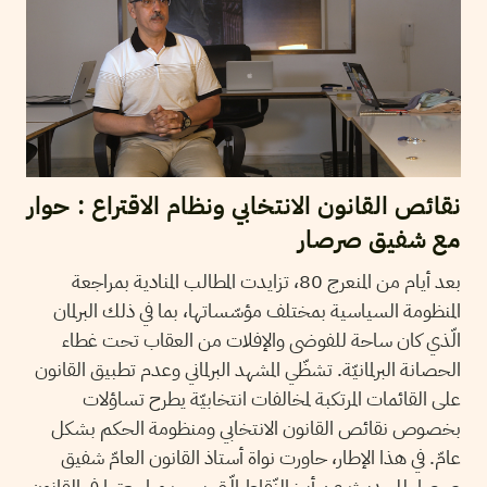
نقائص القانون الانتخابي ونظام الاقتراع : حوار
مع شفيق صرصار
بعد أيام من المنعرج 80، تزايدت المطالب المنادية بمراجعة
المنظومة السياسية بمختلف مؤسّساتها، بما في ذلك البرلمان
الّذي كان ساحة للفوضى والإفلات من العقاب تحت غطاء
الحصانة البرلمانيّة. تشظّي المشهد البرلماني وعدم تطبيق القانون
على القائمات المرتكبة لمخالفات انتخابيّة يطرح تساؤلات
بخصوص نقائص القانون الانتخابي ومنظومة الحكم بشكل
عامّ. في هذا الإطار، حاورت نواة أستاذ القانون العامّ شفيق
صرصار للحديث عن أبرز النّقاط الّتي يجب مراجعتها في القانون