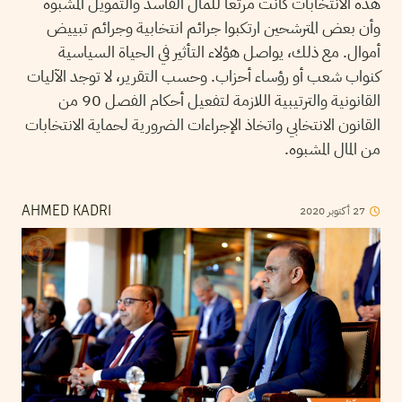
هذه الانتخابات كانت مرتعا للمال الفاسد والتمويل المشبوه
وأن بعض المترشحين ارتكبوا جرائم انتخابية وجرائم تبييض
أموال. مع ذلك، يواصل هؤلاء التأثير في الحياة السياسية
كنواب شعب أو رؤساء أحزاب. وحسب التقرير، لا توجد الآليات
القانونية والترتيبية اللازمة لتفعيل أحكام الفصل 90 من
القانون الانتخابي واتخاذ الإجراءات الضرورية لحماية الانتخابات
من المال المشبوه.
2020
أكتوبر
27
AHMED KADRI