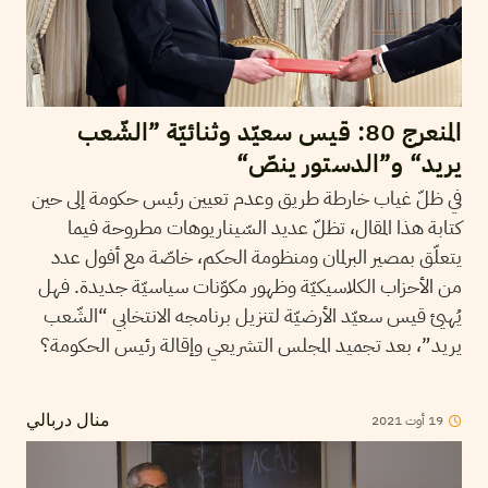
المنعرج 80: قيس سعيّد وثنائيّة ”الشّعب
يريد“ و”الدستور ينصّ“
في ظلّ غياب خارطة طريق وعدم تعيين رئيس حكومة إلى حين
كتابة هذا المقال، تظلّ عديد السّيناريوهات مطروحة فيما
يتعلّق بمصير البرلمان ومنظومة الحكم، خاصّة مع أفول عدد
من الأحزاب الكلاسيكيّة وظهور مكوّنات سياسيّة جديدة. فهل
يُهيئ قيس سعيّد الأرضيّة لتنزيل برنامجه الانتخابي “الشّعب
يريد”، بعد تجميد المجلس التشريعي وإقالة رئيس الحكومة؟
2021
أوت
19
منال دربالي