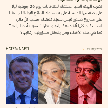
نشرت الهيئة العليا المستقلة للانتخابات يوم 26 جويلية ليلا
على صفحتها الرّسمية على فايسبوك النتائج الأولية للاستفتاء
على مشروع دستور قيس سعيّد مُفصّلة حسب كلّ دائرة
انتخابية. ولكنّها ألغت هذا المنشور نظرا “لتسرّب أخطاء إليه “.
فما هي هذه الأخطاء ومن يتحمّل مسؤولية ارتكابها؟
HATEM NAFTI
25
May
2022