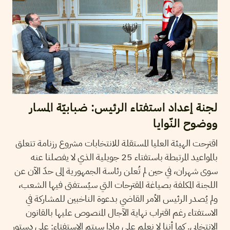
لجنة إعداد استفتاء الرئيس: ضبابيّة المسار
ووضوح النّوايا
اقترحت الهيئة العليا المستقلة للانتخابات مشروع رزنامة تتعلق
بالمواعيد المرتبطة باستفتاء 25 جويلية الذي لا يفصلنا عنه
سوى شهران، في حين لم تُعلن رئاسة الجمهورية إلى حدّ الآن عن
اللجنة المكلفة بصياغة المقترحات التي سيُستفتى فيها الشعب،
ولم يُصدر الرئيس الأمر القاضي بدعوة الناخبين للمشاركة في
الاستفتاء رغم اقتراب نهاية الآجال المنصوص عليها بالقانون
الانتخابي. كما أننا لا نعلم على ماذا سيتم الاستفتاء: على دستور