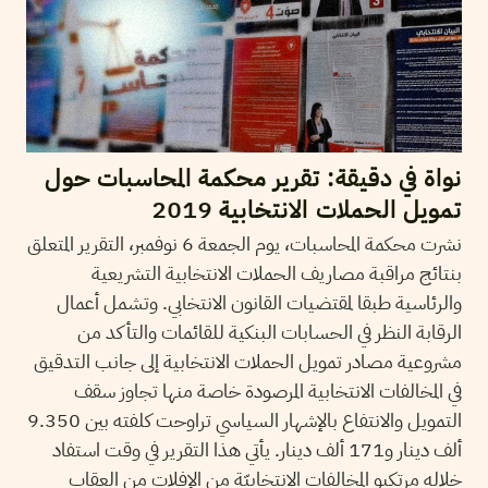
نواة في دقيقة: تقرير محكمة المحاسبات حول
تمويل الحملات الانتخابية 2019
نشرت محكمة المحاسبات، يوم الجمعة 6 نوفمبر، التقرير المتعلق
بنتائج مراقبة مصاريف الحملات الانتخابية التشريعية
والرئاسية طبقا لمقتضيات القانون الانتخابي. وتشمل أعمال
الرقابة النظر في الحسابات البنكية للقائمات والتأكد من
مشروعية مصادر تمويل الحملات الانتخابية إلى جانب التدقيق
في المخالفات الانتخابية المرصودة خاصة منها تجاوز سقف
التمويل والانتفاع بالإشهار السياسي تراوحت كلفته بين 9.350
ألف دينار و171 ألف دينار. يأتي هذا التقرير في وقت استفاد
خلاله مرتكبو المخالفات الانتخابيّة من الإفلات من العقاب