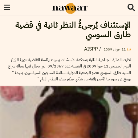
الإستئناف يُرجىءٌُ النظر ثانية في قضية
طارق السوسي
AISPP
/
2009
جوان
11
نظرت الدائرة الجناحية الثانية بمحكمة الاستئناف ببنزرت برئاسة القاضية فوزية الزرّاع
اليوم الخميس 11 جوا 2009 في القضية عدد 09/2367 التي يحال فيها بحالة سراح
السيد طارق السوسي عضو الجمعية الدولية لمساندة المساجين السياسيين، بتهمة ”
ترويج عن سوء نية لأخبار زائفة من شأنها تعكير صفو النظام العام “