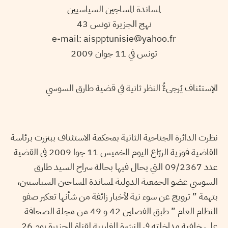
لمساندة المساجين السياسيين
نهج الجزيرة تونس 43
e-mail: aispptunisie@yahoo.fr
تونس في 11 جوان 2009
الإستئناف يُرجىءٌُ النظر ثانية في قضية طارق السوسي
نظرت الدائرة الجناحية الثانية بمحكمة الاستئناف ببنزرت برئاسة
القاضية فوزية الزرّاع اليوم الخميس 11 جوا 2009 في القضية
عدد 09/2367 التي يحال فيها بحالة سراح السيد طارق
السوسي عضو الجمعية الدولية لمساندة المساجين السياسيين،
بتهمة ” ترويج عن سوء نية لأخبار زائفة من شأنها تعكير صفو
النظام العام ” طبق الفصلين 42 و 49 من مجلة الصحافة
على خلفية مداخلته في النشرة المغاربية لقناة الجزيرة يوم 26