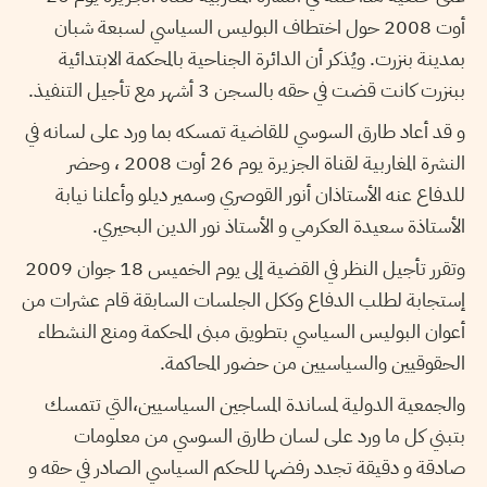
أوت 2008 حول اختطاف البوليس السياسي لسبعة شبان
بمدينة بنزرت. ويُذكر أن الدائرة الجناحية بالمحكمة الابتدائية
ببنزرت كانت قضت في حقه بالسجن 3 أشهر مع تأجيل التنفيذ.
و قد أعاد طارق السوسي للقاضية تمسكه بما ورد على لسانه في
النشرة المغاربية لقناة الجزيرة يوم 26 أوت 2008 ، وحضر
للدفاع عنه الأستاذان أنور القوصري وسمير ديلو وأعلنا نيابة
الأستاذة سعيدة العكرمي و الأستاذ نور الدين البحيري.
وتقرر تأجيل النظر في القضية إلى يوم الخميس 18 جوان 2009
إستجابة لطلب الدفاع وككل الجلسات السابقة قام عشرات من
أعوان البوليس السياسي بتطويق مبنى المحكمة ومنع النشطاء
الحقوقيين والسياسيين من حضور المحاكمة.
والجمعية الدولية لمساندة المساجين السياسيين،التي تتمسك
بتبني كل ما ورد على لسان طارق السوسي من معلومات
صادقة و دقيقة تجدد رفضها للحكم السياسي الصادر في حقه و