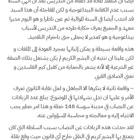
ايضا ان متفقد المادة قد أعفاه من التدريس بعد أن انهي السنة
بسبب عدم الكفاءة البيداغوجية و لكن المفاجئة أن هذا السيد
قد انتدب أيضا في السنة الموالية ثم عين ناظرا و هو اليوم مديرا
معهد و الجميع يعرف حكاية طرده من التدريس لأسباب
بيداغوجية و هو كمدير لا يحظى حتى باحترام التلاميذ.
هذه واقعة بسيطة و يمكن إثباتها بمجرد العودة إلى الملفات و
لكن علينا ان ننتبه ان البشير الكريم لم يكن يشتغل بتلك الصفة
غير الشرعية إلا لأنه يشعر بالحماية من كقبل كبير الفاسدين و
نعني الصادق القربي
– واقعة ثانية لا ينكرها الا الجاهل و لعل نقابة الثانوي تعرف
الأمر و عليها ان تدلي بشهادتها في الموضوع: يبلغ عدد الزيادات
عن النصاب في مدينة سوسة 148 خطة و هذا امر خطير يجب
الانتباه إليه و معالجته و محاسبة المسؤولين عنه.
لقد حدثت هذه الزيادات عن النصاب بسبب السلطة التي كان
يتمتع بها البشير كريم في النقل خارج أي قانون حيث وقع نقلة