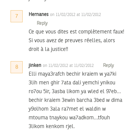
Hernanes
on 11/02/2012 at 11/02/2012
7
Reply
Ce que vous dites est complètement faux!
Si vous avez de preuves réelles, alors
droit à la justice!!
jinken
Reply
on 11/02/2012 at 11/02/2012
8
Elli maya3rafch bechir kraiem w ya7ki
3lih men ghir 7ata dali yemchi ynikou
ro7ou 5ir, 3asba likom ya wled el 97eb…
bechir kraiem 3ewin barcha 3bed w dima
y9olhom 3ala ra7met el waldin w
mtouma tnaykou wa7adkom…tfouh
3likom kenkom rjel.