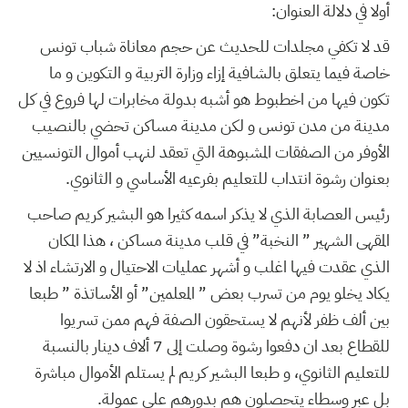
أولا في دلالة العنوان:
قد لا تكفي مجلدات للحديث عن حجم معاناة شباب تونس
خاصة فيما يتعلق بالشافية إزاء وزارة التربية و التكوين و ما
تكون فيها من اخطبوط هو أشبه بدولة مخابرات لها فروع في كل
مدينة من مدن تونس و لكن مدينة مساكن تحضي بالنصيب
الأوفر من الصفقات المشبوهة التي تعقد لنهب أموال التونسيين
بعنوان رشوة انتداب للتعليم بفرعيه الأساسي و الثانوي.
رئيس العصابة الذي لا يذكر اسمه كثيرا هو البشير كريم صاحب
المقهى الشهير ” النخبة” في قلب مدينة مساكن ، هذا المكان
الذي عقدت فيها اغلب و أشهر عمليات الاحتيال و الارتشاء اذ لا
يكاد يخلو يوم من تسرب بعض ” المعلمين” أو الأساتذة ” طبعا
بين ألف ظفر لأنهم لا يستحقون الصفة فهم ممن تسريوا
للقطاع بعد ان دفعوا رشوة وصلت إلى 7 ألاف دينار بالنسبة
للتعليم الثانوي، و طبعا البشير كريم لم يستلم الأموال مباشرة
بل عبر وسطاء يتحصلون هم بدورهم على عمولة.