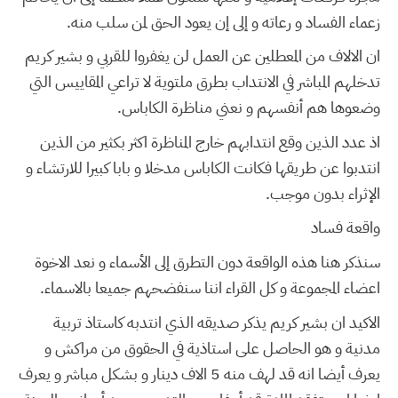
زعماء الفساد و رعاته و إلى إن يعود الحق لمن سلب منه.
ان الالاف من المعطلين عن العمل لن يغفروا للقربي و بشير كريم
تدخلهم المباشر في الانتداب بطرق ملتوية لا تراعي المقاييس التي
وضعوها هم أنفسهم و نعني مناظرة الكاباس.
اذ عدد الذين وقع انتدابهم خارج المناظرة اكثر بكثير من الذين
انتدبوا عن طريقها فكانت الكاباس مدخلا و بابا كبيرا للارتشاء و
الإثراء بدون موجب.
واقعة فساد
سنذكر هنا هذه الواقعة دون التطرق إلى الأسماء و نعد الاخوة
اعضاء المجموعة و كل القراء اننا سنفضحهم جميعا بالاسماء.
الاكيد ان بشير كريم يذكر صديقه الذي انتدبه كاستاذ تربية
مدنية و هو الحاصل على استاذية في الحقوق من مراكش و
يعرف أيضا انه قد لهف منه 5 الاف دينار و بشكل مباشر و يعرف