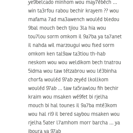
ye9belcado minhom wou may7ébéch …
win ta3rfou rabou bechir krayem ?? wou
mafama 7ad ma3awench wouléd bledou
9bal mouch bech tjiou 3la hia wou
tou7lou sorm omkom il 9a7ba ya ta7anet
il nahda wil marzougui wou fsed sorm
omkom ken tal9aw ta3tiou th-hab
neskom wou wou weldikom bech tnatrou
5idma wou taw tétzabrou wou lé3binha
chorfa wouléd 97ab zeyéd lkollkom
wouléd 97ab … taw ta5rawlou fih bechir
kraim wou msaken wé9fet bi rjelha
mouch bi hal tounes il 9a7ba mté3kom
wou hal ri9 il bered saybou msaken wou
rjelha 5ater l7amhom morr barcha … ya
jboura ya 97ab