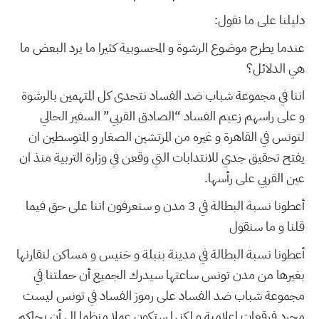
دليلنا على ما نقول:
عندما يطرح موضوع الرشوة و المحسوبية كثيرا ما يرد البعض ما
هي الدلائل؟
اننا في مجموعة شباب ضد الفساد نتحدى كل المتهمين بالرشوة
و على راسهم زعيم الفساد “الصادق القربي” السفير الحالي
لتونس في القاهرة و غيره من المرتشين الصغار و المتوسطين ان
يفتح تحقيق جدي للانتدابات التي وقعن في وزارة التربية منذ ان
عين القربي على رأسها.
أعطونا نسبة البطالة في 3 مدن و ستعرفون اننا على حق فيما
قلنا و ما سنقول
أعطونا نسبة البطالة في مدينة بنبلة و خنيس و مساكن لنقارنها
بغيرها من مدن تونس ساعتها سيدرك الجميع أن حملتنا في
مجموعة شباب ضد الفساد على رموز الفساد في تونس ليست
مجرد فرقعات إعلامية و لكنها ستكون عملا منظما إلى أن يحاكم