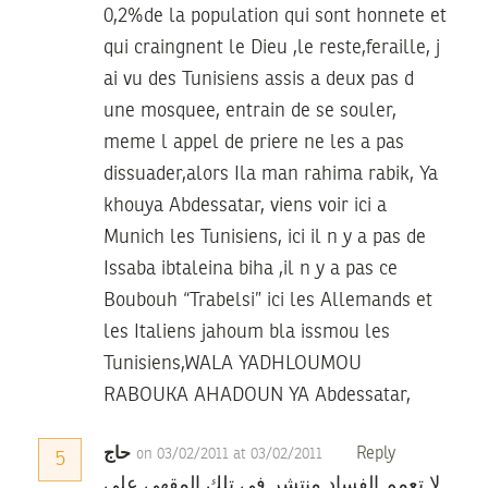
0,2%de la population qui sont honnete et
qui craingnent le Dieu ,le reste,feraille, j
ai vu des Tunisiens assis a deux pas d
une mosquee, entrain de se souler,
meme l appel de priere ne les a pas
dissuader,alors Ila man rahima rabik, Ya
khouya Abdessatar, viens voir ici a
Munich les Tunisiens, ici il n y a pas de
Issaba ibtaleina biha ,il n y a pas ce
Boubouh “Trabelsi” ici les Allemands et
les Italiens jahoum bla issmou les
Tunisiens,WALA YADHLOUMOU
RABOUKA AHADOUN YA Abdessatar,
حاج
Reply
on 03/02/2011 at 03/02/2011
5
لا تعمم الفساد منتشر في تلك المقهى على