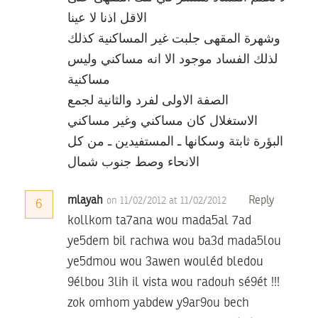
الاقل اذنا لا عينا
وشهرة المقهى جلبت غير المساكنية كذلك
لذلك الفساد موجود الا انه مساكني وليس
مساكنية
الصفة الاولى لفرد والثانية لجمع
الاستغلال كان مساكني وغير مساكني
البؤرة ثابتة وسكانها ـ المستفيدين ـ من كل
الانحاء وصط جنوب شمال
mlayah
Reply
on 11/02/2012 at 11/02/2012
6
kollkom ta7ana wou mada5al 7ad
ye5dem bil rachwa wou ba3d mada5lou
ye5dmou wou 3awen wouléd bledou
9élbou 3lih il vista wou radouh sé9ét !!!
zok omhom yabdew y9ar9ou bech