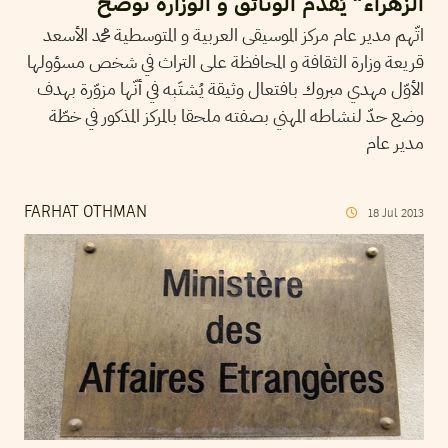
الزهراء” يُقدّم الوثائق و الوزارة توضّح
اتّهم مدير عام مركز الموسيقى العربية و المتوسطية محمد الأسعد
قريعة وزارة الثقافة و المحافظة على التراث في شخص مسؤولها
الأوّل مهدي مبروك بافتعال وثيقة يُشتَبه في أنّها مزوّرة بهدف
وضع حدّ لنشاطه المهني بصفته ملحقا بالمركز المذكور في خطّة
مدير عام
FARHAT OTHMAN
18
Jul
2013