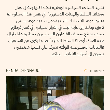
تشهد الساحة السياسية الوطنية تخبّطا كبيرا يعطّل عمل
مختلف السلط والهيئات الدستورية. في نفس هذا السياق، تمّ
تعليق موعد الانتخابات البلدية دون تحديد موعد رسمي
لاحق، وذلك إلى غاية البتّ في القرار السياسي في قصر قرطاج
حيث يتدافع مختلف الفاعلون السياسيون جيئة وذهابا طوال
هذه الفترة. أوضاع السلط المحلية أبعد ما يكون عن الاستقرار،
فالنيابات الخصوصية المؤقّتة يُشرف على أغلبها مُعتمدون
ينتمون إلى أحزاب الائتلاف الحاكم.
HENDA CHENNAOUI
11
Jun
2016