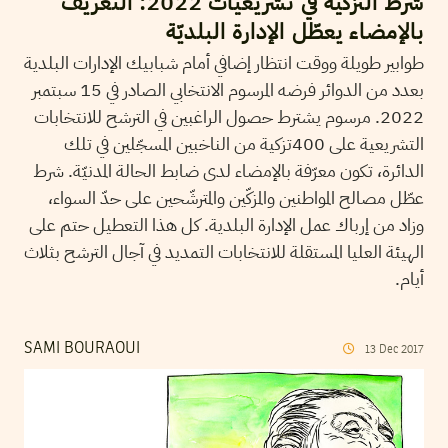
شرط التزكية في تشريعيات 2022: التعريف
بالإمضاء يعطّل الإدارة البلديّة
طوابير طويلة ووقت انتظار إضافي أمام شبابيك الإدارات البلدية
بعدد من الدوائر فرضه المرسوم الانتخابي الصادر في 15 سبتمبر
2022. مرسوم يشترط حصول الراغبين في الترشح للانتخابات
التشريعية على 400تزكية من الناخبين المسجّلين في تلك
الدائرة، تكون معرّفة بالإمضاء لدى ضابط الحالة المدنيّة. شرط
عطّل مصالح المواطنين والمزكّين والمترشّحين على حدّ السواء،
وزاد من إرباك عمل الإدارة البلدية. كل هذا التعطيل حتم على
الهيئة العليا المستقلة للانتخابات التمديد في آجال الترشح بثلاث
أيام.
SAMI BOURAOUI
13
Dec
2017