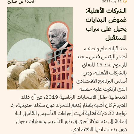
2023
أوت
31
نجلاء بن صالح
الشركات الأهلية:
غموض البدايات
يحيل على سراب
المستقبل
منذ قرابة عام ونصف،
أصدر الرئيس قيس سعيد
المرسوم عدد 15 المتعلق
بالشركات الأهلية، وهي
أساس البرنامج الاقتصادي
الذي ارتكزت عليه حملته
الانتخابية خلال الانتخابات الرئاسية 2019، غير أن ذلك
المشروع كان أشبه بقطار يُدفع للتحرك دون سكك حديدية، إذ
تواجه 32 شركة أهلية أنهت إجراءات التأسيس القانوني لها،
إضافة إلى 35 شركة أخرى في طور التأسيس، مطبات تحول
دون بدء نشاطها الاقتصادي.