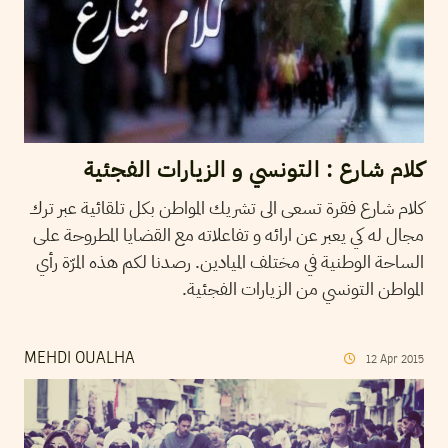
كلام شارع : التونسي و الزيارات الفجئية
كلام شارع فقرة تسعى الى تشريك المواطن بكل تلقائية عبر ترك
مجال له كي يعبر عن ارائه و تفاعلاته مع القضايا المطروحة على
الساحة الوطنية في مختلف الميادين. رصدنا لكم هذه المرّة رأي
المواطن التونسي من الزيارات الفجئية.
MEHDI OUALHA
12
Apr
2015