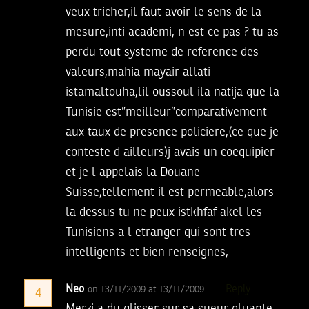
veux tricher,il faut avoir le sens de la
mesure,inti academi, n est ce pas ? tu as
perdu tout systeme de reference des
valeurs,mahia mayair allati
istamaltouha,lil oussoul ila natija que la
Tunisie est”meilleur”comparativement
aux taux de presence policiere,(ce que je
conteste d ailleurs)j avais un coequipier
et je l appelais la Douane
Suisse,tellement il est permeable,alors
la dessus tu ne peux istkhfaf akel les
Tunisiens a l etranger qui sont tres
intelligents et bien renseignes,
Neo
Reply
on 13/11/2009 at 13/11/2009
4