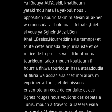
Ya Khouya Ali,Ya sidi, khalihoum
yataklmou hata la yakoul nous l
opposition nourid takmim afwah al akher
wa mousadarat hak anass fi taabir,taieb
si vous ya Sgheir ,Mezri,Ben
Khalil,Bseiss,Nourreddine (le temnps) et
toute cette armada de journaliste et de
milice de la presse, ya sidi koulou ma
touridoun ,taieb, mouch koultoum fi
hourria fih,wa touridoun irssa attaadoudia
al fikria wa assiasia,laissez moi alors m
exprimer a Tunis, et definissons
ensemble un code de conduite et des
lignes rouges,nous voulons des debats a
Tunis, mouch a travers la Jazeera wala