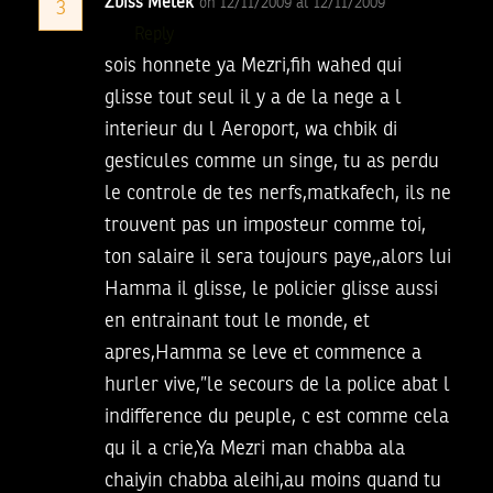
Zbiss Melek
on 12/11/2009 at 12/11/2009
3
Reply
sois honnete ya Mezri,fih wahed qui
glisse tout seul il y a de la nege a l
interieur du l Aeroport, wa chbik di
gesticules comme un singe, tu as perdu
le controle de tes nerfs,matkafech, ils ne
trouvent pas un imposteur comme toi,
ton salaire il sera toujours paye,,alors lui
Hamma il glisse, le policier glisse aussi
en entrainant tout le monde, et
apres,Hamma se leve et commence a
hurler vive,”le secours de la police abat l
indifference du peuple, c est comme cela
qu il a crie,Ya Mezri man chabba ala
chaiyin chabba aleihi,au moins quand tu