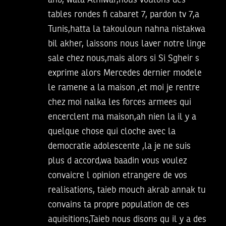
anb, wala Alhiwar,nous voulons des
tables rondes fi cabaret 7, pardon tv 7,a
Tunis,hatta la takouloun nahna nistakwa
bil akher, laissons nous laver notre linge
sale chez nous,mais alors si Si Sgheir s
exprime alors Mercedes dernier modele
le ramene a la maison ,et moi je rentre
chez moi nalka les forces armees qui
encerclent ma maison,ah nien la il y a
quelque chose qui cloche avec la
democratie adolescente ,la je ne suis
plus d accord,wa baadin vous voulez
convaicre l opinion etrangere de vos
realisations, taieb mouch akrab annak tu
convains ta propre population de ces
aquisitions,Taieb nous disons qu il y a des