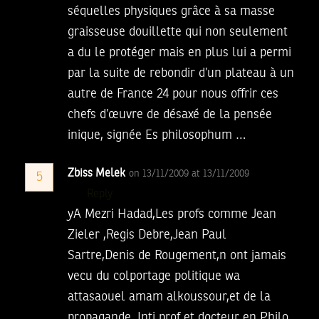
séquelles physiques grâce à sa masse
graisseuse douillette qui non seulement
a du le protéger mais en plus lui a permi
par la suite de rebondir d’un plateau à un
autre de France 24 pour nous offrir ces
chefs d’œuvre de désaxé de la pensée
inique, signée Es philosophum …
Zbiss Melek
on 13/11/2009 at 13/11/2009
5
Reply
yA Mezri Hadad,Les profs comme Jean
Zieler ,Regis Debre,Jean Paul
Sartre,Denis de Rougement,n ont jamais
vecu du colportage politique wa
attasaouel amam alkoussour,et de la
propagande, Inti prof et docteur en Philo