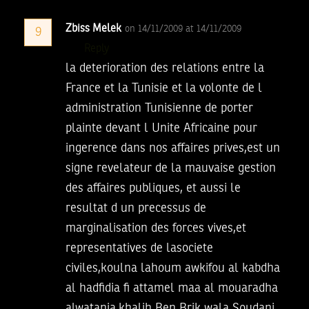
Zbiss Melek
on 14/11/2009 at 14/11/2009
9
Reply
la deterioration des relations entre la
France et la Tunisie et la volonte de l
administration Tunisienne de porter
plainte devant l Unite Africaine pour
ingerence dans nos affaires prives,est un
signe revelateur de la mauvaise gestion
des affaires publiques, et aussi le
resultat d un precessus de
marginalisation des forces vives,et
representatives de lasociete
civiles,koulna lahoum awkifou al kabdha
al hadfidia fi attamel maa al mouaradha
alwatania,khalih Ben Brik wala Soudani