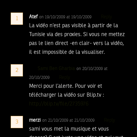
Atef
Reply
on 19/10/2009 at 19/10/2009
1
La vidéo n’est pas visible à partir de la
Tunisie via des proxies. Si vous ne mettez
pas le lien direct -en clair- vers la vidéo,
il est impossible de la visualiser.
Sami Ben Gharbia
on 20/10/2009 at
2
Reply
20/10/2009
Merci pour l’alerte.
Pour voir et
télécharger la vidéo sur Blip.tv :
http://blip.tv/file/2735976
merzi
Reply
on 21/10/2009 at 21/10/2009
3
sami vous met la musique et vous