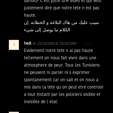
dansez? C est juste une video et qui veut
justement dire que notre tete n est pas
haute.
سيب عليك من هاك البلاغة و الخطابة. إن
الكلام ما يوصل إلى شيء
hedi
Reply
on 23/10/2009 at 23/10/2009
4
Evidement notre tete n ai pas haute
tellement on nous fait vivre dans une
atmosphere de peur. Tous les Tunisiens
ne peuvent ni parler ni s exprimer
spontanement car on sait et on nous a
mis dans la tete qu on peut etre controle
a tout instant par les policiers visible et
invisible de l etat.