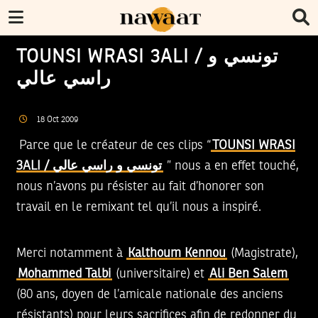
TOUNSI WRASI 3ALI / تونسي و
راسي عالي
18
Oct
2009
Parce que le créateur de ces clips “
TOUNSI WRASI
3ALI / تونسي و راسي عالي
” nous a en effet touché,
nous n’avons pu résister au fait d’honorer son
travail en le remixant tel qu’il nous a inspiré.
Merci notamment à
Kalthoum Kennou
(Magistrate),
Mohammed Talbi
(universitaire) et
Ali Ben Salem
(80 ans, doyen de l’amicale nationale des anciens
résistants) pour leurs sacrifices afin de redonner du