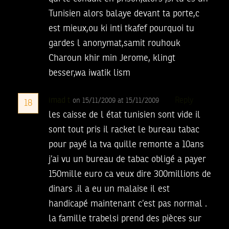
Tunisien alors balaye devant ta porte,c
est mieux,ou ki inti tkafef pourquoi tu
gardes l anonymat,samit rouhouk
Charoun khir min Jerome, klingt
besser,wa iwatik lism
imad t
Reply
on 15/11/2009 at 15/11/2009
18
les caisse de l état tunisien sont vide il
sont tout pris il racket le bureau tabac
pour payé la tva quille remonte a 10ans
j’ai vu un bureau de tabac obligé a payer
150mille euro ca veux dire 300millions de
dinars .il a eu un malaise il est
handicapé maintenant c’est pas normal .
la famille trabelsi prend des pièces sur