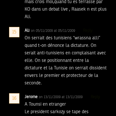
mais crois moi,quand tu es terrasse par
KO dans un debat live , Raasek n est plus
Ali.
Ali
Reply
on 05/11/2009 at 05/11/2009
15
On serrait des tunisiens “wrassna alli”
quand t-on dénonce la dictature. On
serait anti-tunisiens en complaisant avec
elle. On se positionnant entre la
dictature et la Tunisie on serrait dissident
envers le premier et protecteur de la
seconde.
Jerome
Reply
on 13/11/2009 at 13/11/2009
16
A Tounsi en etranger
Le president sarkozy se tape des