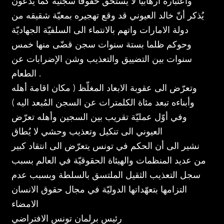
واعتباره ارهابيّا لا يستحق حقوقا سجنيّة كما يدّعون
يُذكر أنّ خالد العيوني قد وقع تهجيره بمعيّة شقيقه من
دولة الامارات واتهم بالانتماء الى السلفيّة الجهاديّة
وحوكم ظلما بستة سنوات سجن قضّى منها خمس
سنوات بين التضييق والتعذيب وشن الإضرابات عن
الطعام .
وتعرّض الى عقوبة الابعاد المغلّظ ( مكان اقامة أهله
وأبناءه تبعد مئاة الكلمترات عن السجن المُبعد اليه )
وفي أوّل عمليّة تقريب بين السجين وأهله تعرّض
العيوني الى تنكيل وتعذيب وحشي لا يُطاق
نشير الى أن الحكم في تونس يتعرّض الى انتقاد كبير
من عديد المنظمات والهيئاة الحقوقيّة في العالم بسبب
سجل التعذيب الثقيل الملتسق بالسلطة وبسبب عدم
التزامها بتعهّداتها الدوليّة في مجال حقوق الانسان
الامضاء
رئيس برلمان تونس الافتراضي