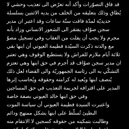
قد فاق التصوّرات وأكد أنه تعرّض الى تعذيب وحشي لا
يُطاق وذلك بتعليقه من الخلف من يديه الاثنتين بسلسلة
حديديّة لمدّة فاقت ستّة ساعات وقد اعتبر ان مدير
سجن صوّاف يفتقر الى الشعور الانساني وزاد بأنه
مجرم ولا يجب أن يفلت من العقاب وفي تسجيل مصوّ
مع والدته ذكرت السيّدة فطيمة العيوني أن ابنها بقي
ثلاثة أيام ملازم للفراش ولا يستطيع الوقوف وهي تعتبر
ان مدير سجن صوّاف قد أجرم في حق ابنها وهي تعتزم
التشكّي به الى رئاسة الجمهوريّة والى القضاء لعل ذلك
يُنصف ابنها ويُعيد له كرامته وحقوقه ويُحاسب إثرها
المدير على اقترافه لجريمة التعذيب في حق المساجين
وفي حق ابنها خالد العيوني بصفة خاصة
واعتبرت السيدة فطيمة العيوني أن سياسة الموت
البطيئ تُسلّط على ابنها بشكل ممنهج ودائم
وطالبت بتمكينه من حقوقه كسجين لا الانتقام منه