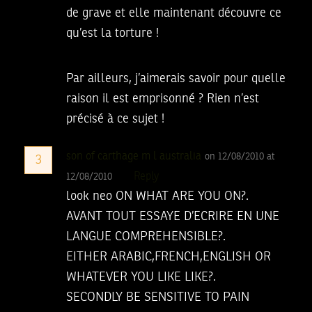
de grave et elle maintenant découvre ce
qu’est la torture !
Par ailleurs, j’aimerais savoir pour quelle
raison il est emprisonné ? Rien n’est
précisé à ce sujet !
son of carthage m l australia
on 12/08/2010 at
3
Reply
12/08/2010
look neo ON WHAT ARE YOU ON?.
AVANT TOUT ESSAYE D’ECRIRE EN UNE
LANGUE COMPREHENSIBLE?.
EITHER ARABIC,FRENCH,ENGLISH OR
WHATEVER YOU LIKE LIKE?.
SECONDLY BE SENSITIVE TO PAIN