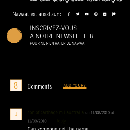
Nawaat est aussi sur :
INSCRIVEZ-VOUS
À NOTRE NEWSLETTER
POUR NE RIEN RATER DE NAWAAT
8
Comments
ADD YOURS
son of carthage m l australia
on 11/08/2010 at
1
Reply
11/08/2010
Can someone get the name