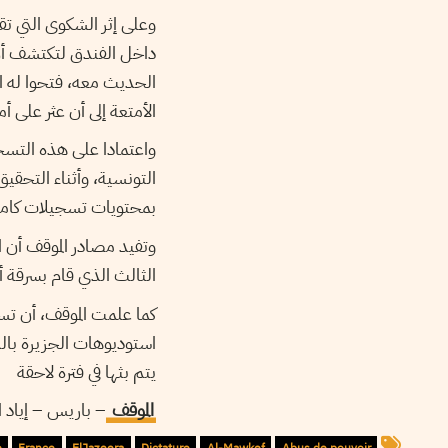
وعلى إثر الشكوى التي تق
داخل الفندق لتكتشف أن 
الحديث معه، فتحوا له ال
الأمتعة إلى أن عثر عل.
واعتمادا على هذه التسجي
التونسية، وأثناء التحقيق
بمحتويات تسجيلات كامير.
وتفيد مصادر الموقف أن 
الثالث الذي قام بسرقة.
كما علمت الموقف، أن تس
استوديوهات الجزيرة بالد
يتم بثها في فترة لاحقة
الموقف
– باريس –
إياد 
e
France
ElJazeera
Dictature
Al-Mawkef
Abus de pouvoir