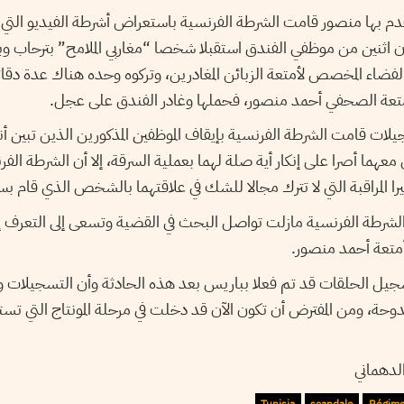
دم بها منصور قامت الشرطة الفرنسية باستعراض أشرطة الفيديو التي سج
اثنين من موظفي الفندق استقبلا شخصا “مغاربي الملامح” بترحاب وب
فضاء المخصص لأمتعة الزبائن المغادرين، وتركوه وحده هناك عدة دقائ
ى أمتعة الصحفي أحمد منصور، فحملها وغادر الفندق على عجل
لات قامت الشرطة الفرنسية بإيقاف الموظفين المذكورين الذين تبين أ
 معهما أصرا على إنكار أية صلة لهما بعملية السرقة، إلا أن الشرطة الف
ا المراقبة التي لا تترك مجالا للشك في علاقتهما بالشخص الذي قام بس
الشرطة الفرنسية مازلت تواصل البحث في القضية وتسعى إلى التعرف
 أمتعة أحمد منصور
جيل الحلقات قد تم فعلا بباريس بعد هذه الحادثة وأن التسجيلات و
وحة، ومن المفترض أن تكون الآن قد دخلت في مرحلة المونتاج التي تست
الدهماني
Tunisia
scandale
Régim