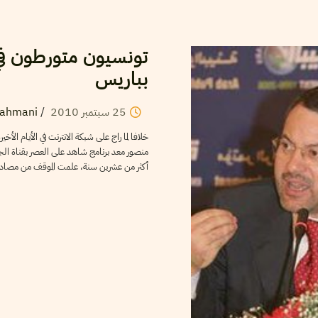
تونسيون متورطون في
بباريس
Dahmani
/
2010
سبتمبر
25
خلافا لما راج على شبكة الانترنت في الأيام ا
منصور معد برنامج شاهد على العصر بقناة الجز
أكثر من عشرين سنة، علمت الموقف من م […]