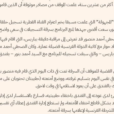
منذ أكثر من عشرين سنة، علمت الموقف من مصادر موثوقة أن الذين قا
”المجهولة” التي علمت مسبقا بخبر اعتزام القناة القطرية تسجيل حل
نور، سعت أقصى جهدها لمنع البرنامج بسرقة التسجيلات في سعي واضح
حفي أحمد منصور قد تعرض إلى مراقبة دقيقة بباريس، التي اقام فيها 
د حوار مع كاتبة الدولة الفرنسية فضيلة عمارة. وكان الصحفي أحمد م
 باريس – والتي سبقت تسجيله للبرنامج مع السيد أحمد بنور – بفندق 
لقضية للموقف أن السرقة تمت في ذات اليوم الذي قام فيه منصور بمغ
 في نفس اليوم بتسليم غرفته، ووضع أمتعته (حقيبتان تحتويان على 
ك بالفندق على أن يعود لاستلامها في وقت لاحق
لدى عودته إلى الفندق باختفاء حقيبتيه، فسارع بالاستفسار لدى إدار
بشكل قاطع اختفاء الأمتعة، ولم تستطع إدارة الفندق إعطاء أي تفسير ل
 للشرطة الفرنسية لإعلامها بسرقة أمتعته