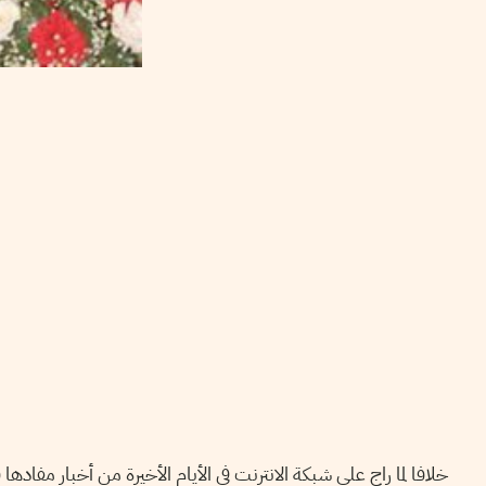
خلافا لما راج على شبكة الانترنت في الأيام الأخيرة من أخبار م