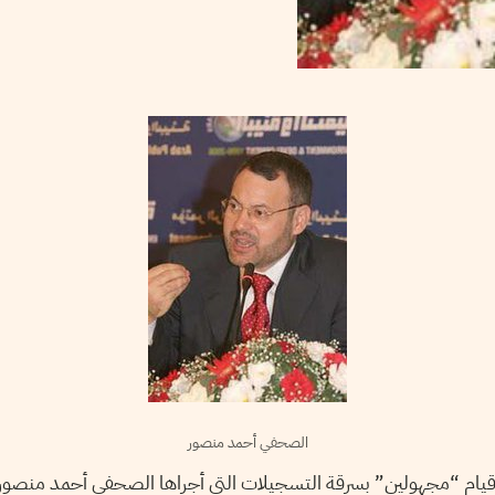
الصحفي أحمد منصور
فادها قيام “مجهولين” بسرقة التسجيلات التي أجراها الصحفي أحمد منصو