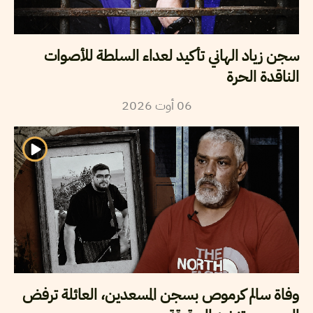
سجن زياد الهاني تأكيد لعداء السلطة للأصوات
الناقدة الحرة
2026
أوت
06
وفاة سالم كرموص بسجن المسعدين، العائلة ترفض