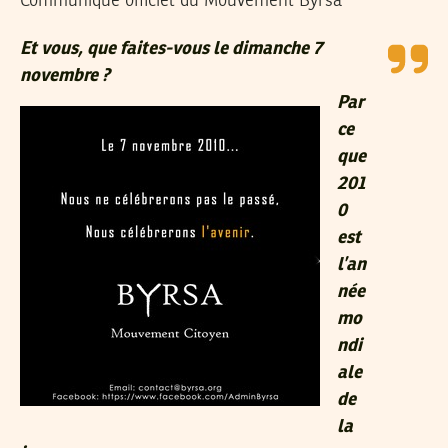
Communiqué officiel du Mouvement Byrsa
Et vous, que faites-vous le dimanche 7
novembre ?
Par
ce
que
201
0
est
l’an
née
mo
ndi
ale
de
la