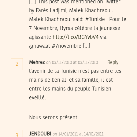
[…] This post was mentioned on Twitter
by Farès Ladjimi, Malek Khadhraoui.
Malek Khadhraoui said: #Tunisie : Pour le
7 Novembre, Byrsa célèbre la jeunesse
agissante
http://t.co/BGYvbV4
via
@nawaat #7novembre […]
Mehrez
Reply
on 03/11/2010 at 03/11/2010
2
l’avenir de la Tunisie n’est pas entre les
mains de ben ali et sa famille, il est
entre les mains du peuple Tunisien
eveillé.
Nous serons présent
JENDOUBI
on 14/01/2011 at 14/01/2011
3