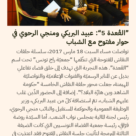
”الڤعدة 5“: عبيد البريكي ومنجي الرحوي في
حوار مفتوح مع الشباب
تواصلت مساء السبت 18 مارس 2017، سلسلة حلقات
النقاش المفتوحة التي تنظّمها “جمعيّة راج تونس” تحت اسم
“الڤعدة”. هذه التجربة التي تهدف إلى خلق فضاء تفاعلي
بديل عن المنابر الرسميّة والقنوات الإعلاميّة والتواصليّة
المهيمنة، جعلت محور حلقة النقاش الخامسة “حكومة
الشاهد وين هازّة البلاد؟”. إضافة إلى الحضور الذّين غلب
عليهم الشباب، تمّ استضافة كلّ من عبيد البريكي، وزير
الوظيفة العمومية والحوكمة المستقيل والنائب منجي الرحوي،
رئيس لجنة المالية بمجلس نواب الشعب. أما السيّدة روضة
قرّافي، رئيسة جمعية القضاة التونسيين التي كانت الضيفة
الثالثة المبرمجة لتأثيث جلسة النقاش المفتوح فقد اعتذرت في