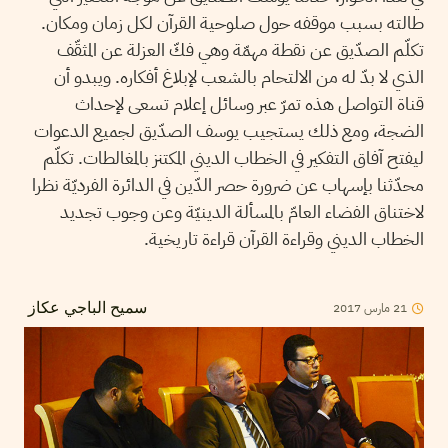
طالته بسبب موقفه حول صلوحية القرآن لكل زمان ومكان.
تكلّم الصدّيق عن نقطة مهمّة وهي فكّ العزلة عن المثقّف
الذي لا بدّ له من الالتحام بالشعب لإبلاغ أفكاره. ويبدو أن
قناة التواصل هذه تمرّ عبر وسائل إعلام تسعى لإحداث
الضجة، ومع ذلك يستجيب يوسف الصدّيق لجميع الدعوات
ليفتح آفاق التفكير في الخطاب الديني المكتنز بالمغالطات. تكلّم
محدّثنا بإسهاب عن ضرورة حصر الدّين في الدائرة الفرديّة نظرا
لاختناق الفضاء العامّ بالمسألة الدينيّة وعن وجوب تجديد
الخطاب الديني وقراءة القرآن قراءة تاريخية.
2017
مارس
21
سميح الباجي عكاز