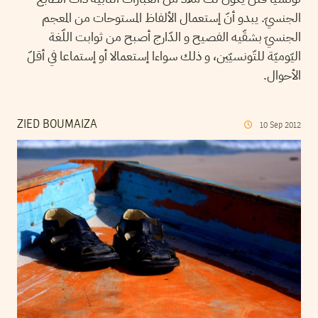
الجنسيّ. يبدو أنّ إستعمال الألفاظ المستوحات من المعجم
الجنسيّ بشقّيه الفصيح و الدّارج أصبح من ثوابت اللّغة
اليّوميّة للتّونسيّين، و ذلك سواءا إستعمالا أو إستماعا في أقلّ
الأحوال.
ZIED BOUMAIZA
10
Sep
2012