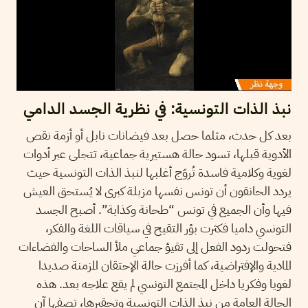
نبذ الذات التونسية: في نظرية الجسد الدامي
بعد كل حدث، مثلما حصل بعد فيضانات نابل أو أزمة نقص
الأدوية قبلها، تسود حالة هستيرية جماعية، تتجلى عبر أدوات
لغوية وكلامية فاسدة تُروّج أغلبها لنبذ الذات التونسية حيث
يردد الحانقون أن تونس نفسها مزبلة كبرى لا يُستحق العيش
فيها وأن الجميع في تونس “طحانة وكذابة”. أصبح الجسد
التونسي داميا فكثرت بؤر التقيح في سياقات اللغة والفكر،
فتحولت ردود الفعل إلى تقيؤ جماعي ملأ الساحات والفضاءات
المادية والإفتراضية، كما أفرزت حالة الإحتقان المزمنة صديدا
لغويا وفكريا داخل المجتمع التونسي لم يقع علاجه بعد. هذه
الحالة العامة من نبذ الذات التونسية وتحقيرها، تصفها آن