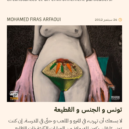
2012
سبتمبر
26
MOHAMED FIRAS ARFAOUI
تونس و الجنس و القطيعة
لا يسعك أن تهرب، في المترو و الملعب و حتّى في المدرسة. إن كنت
تونسيّا فلن يكون لك ملاذ من العبارات النّابيّة ذات الطّابع