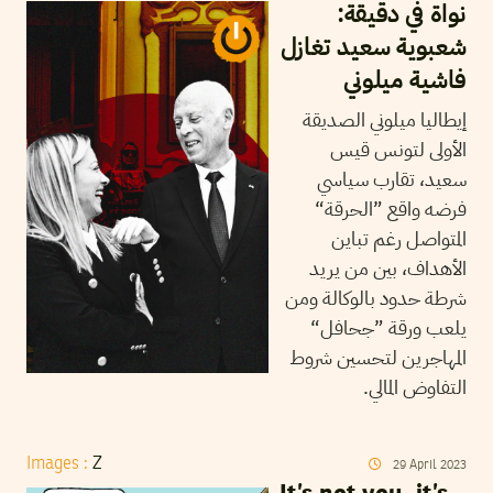
نواة في دقيقة:
شعبوية سعيد تغازل
فاشية ميلوني
إيطاليا ميلوني الصديقة
الأولى لتونس قيس
سعيد، تقارب سياسي
فرضه واقع ”الحرقة“
المتواصل رغم تباين
الأهداف، بين من يريد
شرطة حدود بالوكالة ومن
يلعب ورقة ”جحافل“
المهاجرين لتحسين شروط
التفاوض المالي.
Images :
Z
29
April
2023