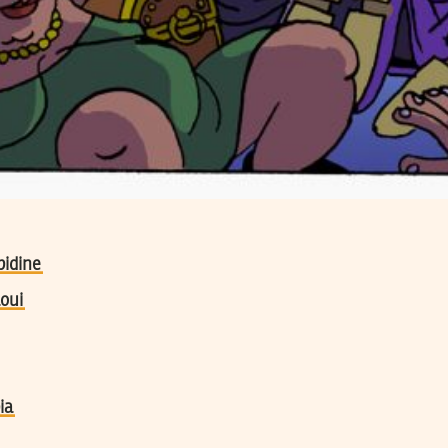
idine
oui
ia