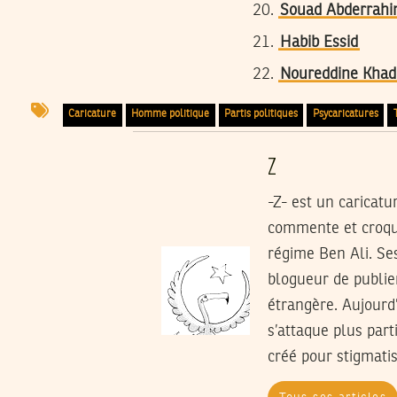
Souad Abderrah
Habib Essid
Noureddine Kha
Caricature
Homme politique
Partis politiques
Psycaricatures
Z
-Z- est un caricatur
commente et croque
régime Ben Ali. Ses
blogueur de publier
étrangère. Aujourd
s’attaque plus part
créé pour stigmatis