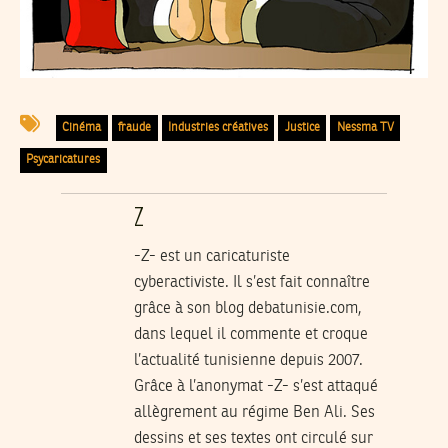
Cinéma
fraude
Industries créatives
Justice
Nessma TV
Psycaricatures
Z
-Z- est un caricaturiste
cyberactiviste. Il s’est fait connaître
grâce à son blog
debatunisie.com
,
dans lequel il commente et croque
l’actualité tunisienne depuis 2007.
Grâce à l’anonymat -Z- s’est attaqué
allègrement au régime Ben Ali. Ses
dessins et ses textes ont circulé sur