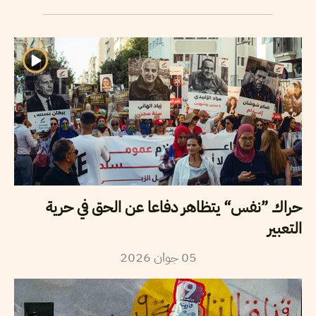
حراك ”نفس“ يتظاهر دفاعا عن الحق في حرية
التعبير
2026
جوان
05