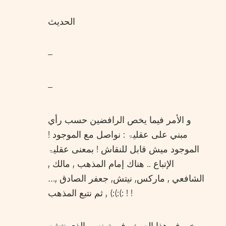
الحديث
–
–
و الأمر فيما يخص الرافضين حسب رأي
مبني علی عقليۃ : نواصل مع الموجود !
الموجود ميش قابل للنقاش ! بمعنی عقليۃ
الإتباع .. هناك إمام المذهب , مالك ,
الشافعي , ماركس, نيتش, جعفر الصادق ,…
:):):) , ثم نتبع المذهب ! !