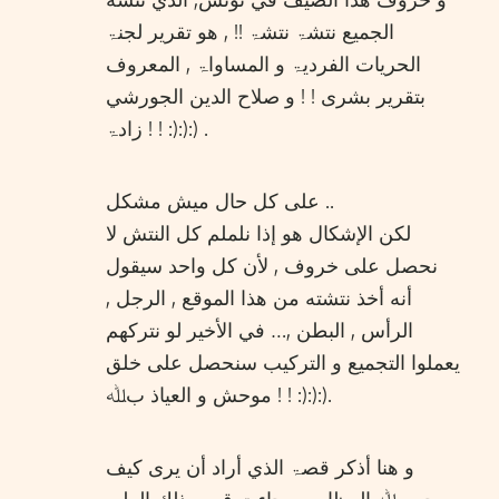
و خروف هذا الصيف في تونس, الذي نتشه
الجميع نتشۃ نتشۃ !! , هو تقرير لجنۃ
الحريات الفرديۃ و المساواۃ , المعروف
بتقرير بشری ! ! و صلاح الدين الجورشي
زادۃ ! ! :):):) .
علی كل حال ميش مشكل ..
لكن الإشكال هو إذا نلملم كل النتش لا
نحصل علی خروف , لأن كل واحد سيقول
أنه أخذ نتشته من هذا الموقع , الرجل ,
الرأس , البطن ,… في الأخير لو نتركهم
يعملوا التجميع و التركيب سنحصل علی خلق
موحش و العياذ بﷲ ! ! :):):).
و هنا أذكر قصۃ الذي أراد أن يری كيف