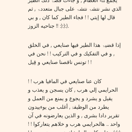
يجمع ﷲ العظام , و جاءت قصۃ ذلك الطير
الذي نشر نتشۃ نتشۃ علی جبال متعددۃ , ثم
قال لها إيتي ! ! فجاء الطير كما كان , و بي
جناحيه الزوز !! :):):).
إذا قضيۃ هذا الطير فيها صنايعي , في الخلق
, و في التفكيك و في التركيب ! ! نحن في
تونس ناقصنا صنايعي و قِيل ! !
كان عنا صنايعي في المافيا هرب ! !
الحرايمي إلي هرب , كان يسجن و يعذب و
يقيل و يشرد و يجوع و يمنع من العمل و
يطرد من الوظيفۃ , أغلب من يوءييدون
تقرير دادا بشری , و الذين يعارضونه في آن
واحد .. هالحرايمي هرب و خلاهم يتعاركوا ! !