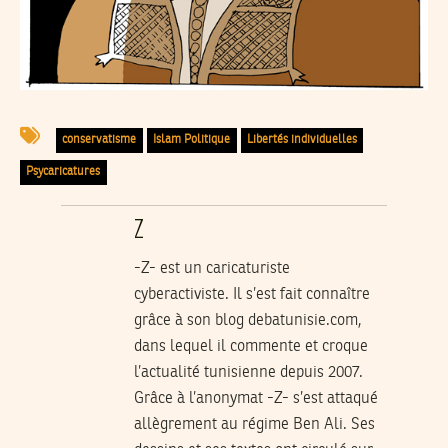
conservatisme
Islam Politique
Libertés individuelles
Psycaricatures
Z
-Z- est un caricaturiste
cyberactiviste. Il s’est fait connaître
grâce à son blog
debatunisie.com
,
dans lequel il commente et croque
l’actualité tunisienne depuis 2007.
Grâce à l’anonymat -Z- s’est attaqué
allègrement au régime Ben Ali. Ses