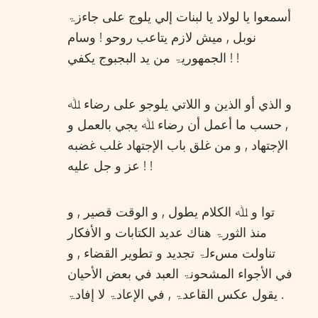
أسمعوا يا لولاد يا لبنات إلي يلوج علی جاءزۃ
نوبل , ميش لازم يتاعب روحو ! وسام
الجمهوريۃ من يد البجبوج يكفي ! !
و الذي أو الذين و اللاتي يلوجو علی رضاء ﷲ
, حسب ما أعمل أن رضاء ﷲ يجي بالعمل و
الإجتهاد , و من غلق باب الإجتهاد غلب غضبه
عز و جل عليه ! !
توا و ﷲ الكلام يطول , و الوقت قصير , و
منذ الثورۃ هناك عديد الكتابات و الأفكار
تناولت مسءلۃ تجديد و تطوير القضاء , و
في الأجواء المشحونۃ العبد في بعض الأحيان
يقول عكس القاعدۃ , في الإعادۃ لا إفادۃ .