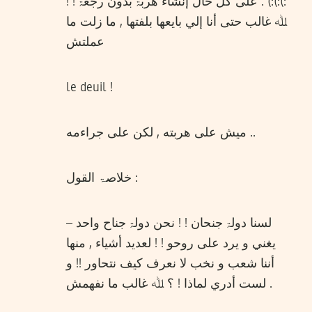
:):):) . علی كل حال إنشاء هربۃ بدون رجعۃ ! !
ﷲ غالب حتی أنا إلي بايعها بلفتها , ما زلت ما
عملتش
le deuil !
ميش علی هربته , لكن علی جراءمه ..
خلاصۃ القول :
– لسنا دولۃ جنحان ! ! نحن دولۃ جناح واحد
يغني و يرد علی روحو ! ! لعديد أشياء , منها
أننا شعب و نخب لا نعرف كيف نتحاور !! و
لست أدري لماذا ! ؟ ﷲ غالب ما نفهمش .