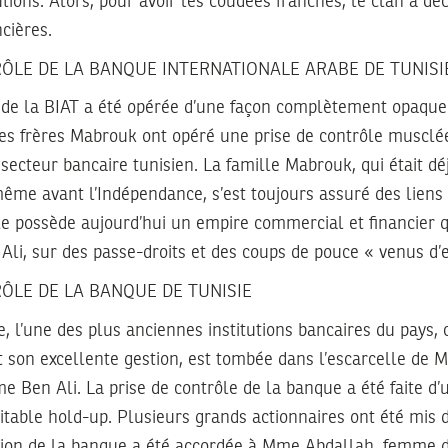
utions. Alors, pour avoir les coudées franches, le clan a déc
ncières.
RÔLE DE LA BANQUE INTERNATIONALE ARABE DE TUNISI
e de la BIAT a été opérée d’une façon complètement opaque
Les frères Mabrouk ont opéré une prise de contrôle musclée
 secteur bancaire tunisien. La famille Mabrouk, qui était d
même avant l’Indépendance, s’est toujours assuré des liens 
le possède aujourd’hui un empire commercial et financier qu
 Ali, sur des passe-droits et des coups de pouce « venus d’
RÔLE DE LA BANQUE DE TUNISIE
, l’une des plus anciennes institutions bancaires du pays,
t son excellente gestion, est tombée dans l’escarcelle de
me Ben Ali. La prise de contrôle de la banque a été faite d’
itable hold-up. Plusieurs grands actionnaires ont été mis d
ction de la banque a été accordée à Mme Abdallah, femme