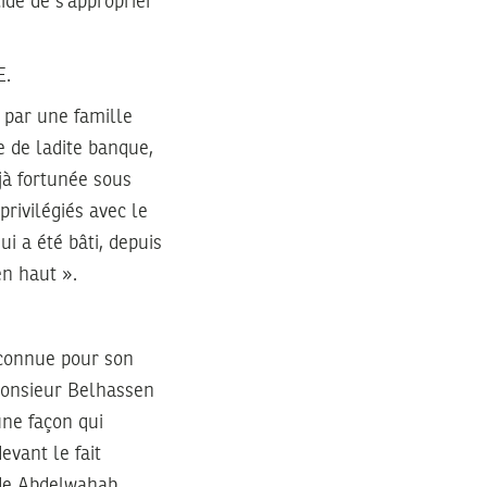
idé de s’approprier
E.
 par une famille
 de ladite banque,
éjà fortunée sous
privilégiés avec le
i a été bâti, depuis
en haut ».
 connue pour son
 Monsieur Belhassen
une façon qui
evant le fait
 de Abdelwahab