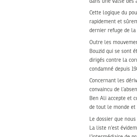
dans une valse des a
Cette logique du pou
rapidement et sûrem
dernier refuge de la 
Outre les mouvement
Bouzid qui se sont é
dirigés contre la cor
condamné depuis 1988
Concernant les dériv
convaincu de l’absen
Ben Ali accepte et c
de tout le monde et 
Le dossier que nous 
La liste n’est évid
l’intermédiaire de pr