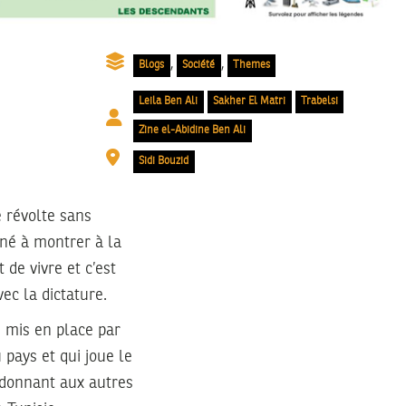
,
,
Blogs
Société
Themes
Leila Ben Ali
Sakher El Matri
Trabelsi
Zine el-Abidine Ben Ali
Sidi Bouzid
 révolte sans
iné à montrer à la
de vivre et c’est
vec la dictature.
e mis en place par
pays et qui joue le
t donnant aux autres