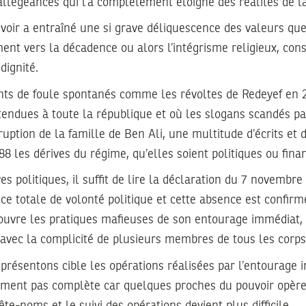
llégeances qui l’a complètement éloigné des réalités de la
voir a entraîné une si grave déliquescence des valeurs que
ent vers la décadence ou alors l’intégrisme religieux, co
dignité.
s de foule spontanés comme les révoltes de Redeyef en 2
tendues à toute la république et où les slogans scandés pa
ruption de la famille de Ben Ali, une multitude d’écrits et d
 les dérives du régime, qu’elles soient politiques ou finan
es politiques, il suffit de lire la déclaration du 7 novembre
ce totale de volonté politique et cette absence est confirmé
ouvre les pratiques mafieuses de son entourage immédiat, 
avec la complicité de plusieurs membres de tous les corps 
présentons cible les opérations réalisées par l’entourage 
emment pas complète car quelques proches du pouvoir opère
ête-noms et le suivi des opérations devient plus difficile.