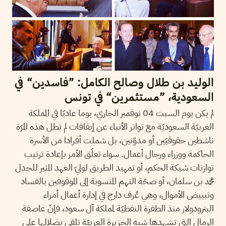
الوليد بن طلال وصالح الكامل: ”فاسدين“ في
السعودية، ”مستثمرين“ في تونس
لم يكن يوم السبت 04 نوفمبر الجاري، يوما عاديّا في المملكة
العربيّة السعوديّة مع تواتر الأنباء عن إيقافات لم تطل هذه المرّة
ناشطين حقوقيّين أو مدوّنين، بل شملت أفرادا من الأسرة
الحاكمة ووزراء ورجال أعمال. سواء تعلّق الأمر بإعادة ترتيب
توازنات شبكة الحكم، أو تمهيد الطريق لوليّ العهد المثير للجدل
محمد بن سلمان، أو صحّة التهم المنسوبة إلى الموقوفين بالفساد
وتبييض الأموال، وهي عُرف دارج في إدارة أعمال أمراء
البترودولار منذ الطفرة النفطيّة لمملكة آل سعود، فإنّ عاصفة
الرمال التي تشهدها شبه الجزيرة العربيّة تلقي بضلالها على