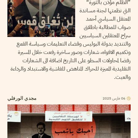
”الظلم مؤذن بالثورة“
التي نظمتها لجنة مساندة
المعتقل السياسي أحمد
صواب للمطالبة باطلاق
سراح المعتقلين السياسيين
والتنديد بدولة البوليس وقضاء التعليمات وسياسة القمع
وتكميم الافواه، شعارات وصور ساخرة رفعت خلال المسيرة
رفضا لمحاولات السطو على التاريخ اضافة الى الشعارات
التقليدية المميزة للحراك المناهض للفاشية والاستبداد والرداءة
والعبث.
2025
مارس
06
مجدي الورفلي