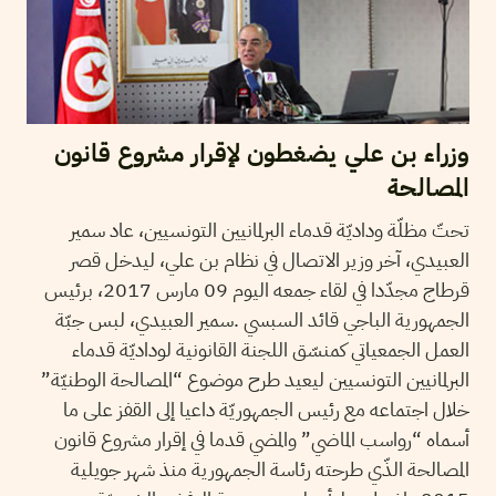
وزراء بن علي يضغطون لإقرار مشروع قانون
المصالحة
تحتّ مظلّة وداديّة قدماء البرلمانيين التونسيين، عاد سمير
العبيدي، آخر وزير الاتصال في نظام بن علي، ليدخل قصر
قرطاج مجدّدا في لقاء جمعه اليوم 09 مارس 2017، برئيس
الجمهورية الباجي قائد السبسي .سمير العبيدي، لبس جبّة
العمل الجمعياتي كمنسّق اللجنة القانونية لوداديّة قدماء
البرلمانيين التونسيين ليعيد طرح موضوع “المصالحة الوطنيّة”
خلال اجتماعه مع رئيس الجمهوريّة داعيا إلى القفز على ما
أسماه “رواسب الماضي” والمضي قدما في إقرار مشروع قانون
المصالحة الذّي طرحته رئاسة الجمهورية منذ شهر جويلية