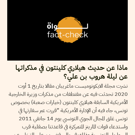
ماذا عن حديث هيلاري كلينتون في مذكراتها
عن ليلة هروب بن علي؟
نشرت مجلة الايكونوميست ماغريبان مقالا بتاريخ 1 أوت
2020 تحدثت فيه عن مقتطفات من مذكرات وزيرة الخارجية
الأمريكية السابقة هيلاري كلينتون (خيارات صعبة) بخصوص
تونس، جاء فيه أن الإدارة الأمريكية ”قررت عبر سفارتها في
تونس غلق المجال الجوي التونسي يوم 14 جانفي 2011
واستدعاء قوات المارينز المتمركزة في قاعدتنا بصقلية قرب
السواحل التونسية وذلك في حال رفض بن علي التخلي عن