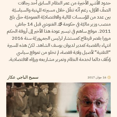
حدود الأشهر الأخيرة من عمر النظام السابق أحد رجالات
الصفّ الأوّل، رغم أنّه تنقّل خلال مسيرته المهنية والسياسيّة
بين عدد من المؤسسات المالية والاقتصاديّة العموميّة حتّى بلغ
منصب وزير ماليّة في حكومة محمّد الغنوشي قبل 14 جانفي
2011. موقع ساهم في تيسير عودة هذا الأخير إلى أروقة الحكم
مرورا بقصر قرطاج كمستشار لرئيس الجمهوريّة سنة 2016
انتهاء بالقصبة كمدير لديوان يوسف الشاهد. لكنّ هذه المسيرة
“التقنية” لأصيل ولاية قفصة، لم تخلو من تموقع سياسي
وُظّف دائما لخدمة النظام وتمرير مشاريعه ورؤاه الاقتصادية.
2017
جوان
16
سميح الباجي عكاز