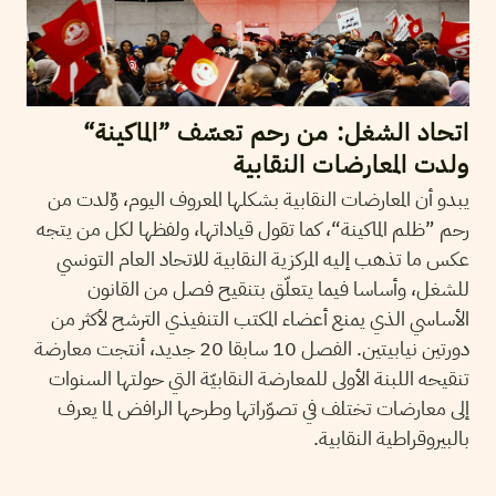
اتحاد الشغل: من رحم تعسّف ”الماكينة“
ولدت المعارضات النقابية
يبدو أن المعارضات النقابية بشكلها المعروف اليوم، وٌلدت من
رحم ”ظلم الماكينة“، كما تقول قياداتها، ولفظها لكل من يتجه
عكس ما تذهب إليه المركزية النقابية للاتحاد العام التونسي
للشغل، وأساسا فيما يتعلّق بتنقيح فصل من القانون
الأساسي الذي يمنع أعضاء المكتب التنفيذي الترشح لأكثر من
دورتين نيابيتين. الفصل 10 سابقا 20 جديد، أنتجت معارضة
تنقيحه اللبنة الأولى للمعارضة النقابيّة التي حولتها السنوات
إلى معارضات تختلف في تصوّراتها وطرحها الرافض لما يعرف
بالبيروقراطية النقابية.