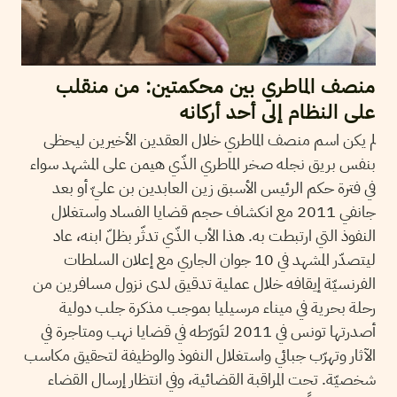
منصف الماطري بين محكمتين: من منقلب
على النظام إلى أحد أركانه
لم يكن اسم منصف الماطري خلال العقدين الأخيرين ليحظى
بنفس بريق نجله صخر الماطري الذّي هيمن على المشهد سواء
في فترة حكم الرئيس الأسبق زين العابدين بن عليّ أو بعد
جانفي 2011 مع انكشاف حجم قضايا الفساد واستغلال
النفوذ التي ارتبطت به. هذا الأب الذّي تدثّر بظلّ ابنه، عاد
ليتصدّر المشهد في 10 جوان الجاري مع إعلان السلطات
الفرنسيّة إيقافه خلال عملية تدقيق لدى نزول مسافرين من
رحلة بحرية في ميناء مرسيليا بموجب مذكرة جلب دولية
أصدرتها تونس في 2011 لتَورّطه في قضايا نهب ومتاجرة في
الآثار وتهرّب جبائي واستغلال النفوذ والوظيفة لتحقيق مكاسب
شخصيّة. تحت المراقبة القضائية، وفي انتظار إرسال القضاء