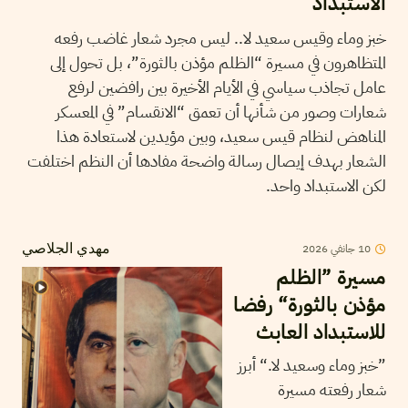
الاستبداد
خبز وماء وقيس سعيد لا.. ليس مجرد شعار غاضب رفعه
المتظاهرون في مسيرة “الظلم مؤذن بالثورة”، بل تحول إلى
عامل تجاذب سياسي في الأيام الأخيرة بين رافضين لرفع
شعارات وصور من شأنها أن تعمق “الانقسام” في المعسكر
المناهض لنظام قيس سعيد، وبين مؤيدين لاستعادة هذا
الشعار بهدف إيصال رسالة واضحة مفادها أن النظم اختلفت
لكن الاستبداد واحد.
2026
جانفي
10
مهدي الجلاصي
مسيرة ”الظلم
مؤذن بالثورة“ رفضا
للاستبداد العابث
”خبز وماء وسعيد لا.“ أبرز
شعار رفعته مسيرة