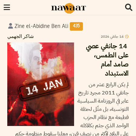
Zine el-Abidine Ben Ali
435
2026
جانفي
14
شاكر الجهمي
14 جانفي عصي
على الطمس،
صامد أمام
الاستبداد
لم يكن الرابع عشر من
جانفي 2011 مجرد تاريخ
عابر في الروزنامة السياسية
التونسية، بل مثّل لحظة
قطيعة مع نظام الحزب
الواحد الذي جثم بكلاكله
على البلاد لأكثر من نصف قرن، معلنا سقوط منظومة حكم