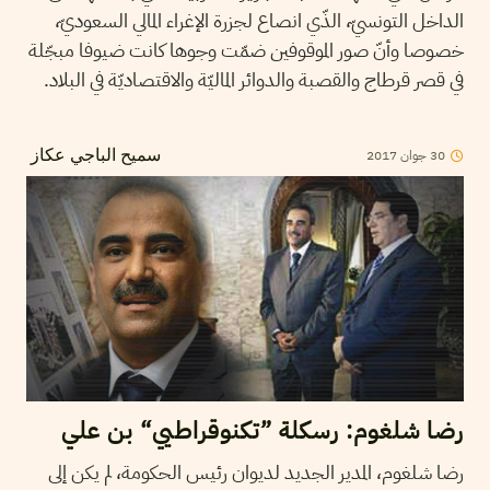
الداخل التونسيّ، الذّي انصاع لجزرة الإغراء المالي السعوديّ،
خصوصا وأنّ صور الموقوفين ضمّت وجوها كانت ضيوفا مبجّلة
في قصر قرطاج والقصبة والدوائر الماليّة والاقتصاديّة في البلاد.
2017
جوان
30
سميح الباجي عكاز
رضا شلغوم: رسكلة ”تكنوقراطيي“ بن علي
رضا شلغوم، المدير الجديد لديوان رئيس الحكومة، لم يكن إلى