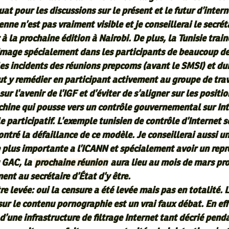
at pour les discussions sur le présent et le futur d’intern
enne n’est pas vraiment visible et je conseillerai le secrét
 à la prochaine édition à Nairobi. De plus, la Tunisie trai
image spécialement dans les participants de beaucoup de
 les incidents des réunions prepcoms (avant le SMSI) et du
ut y remédier en participant activement au groupe de tra
sur l’avenir de l’IGF et d’éviter de s’aligner sur les positi
chine qui pousse vers un contrôle gouvernemental sur In
e participatif. L’exemple tunisien de contrôle d’Internet 
ntré la défaillance de ce modèle. Je conseillerai aussi u
 plus importante a l’ICANN et spécialement avoir un rep
 GAC, la
prochaine réunion
aura lieu au mois de mars pro
ment au secrétaire d’État d’y être.
e levée: oui la censure a été levée mais pas en totalité. 
ur le contenu pornographie est un vrai faux débat. En eff
’une infrastructure de filtrage Internet tant décrié pend