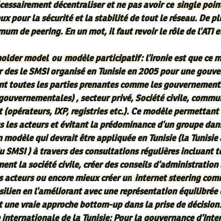
écessairement décentraliser et ne pas avoir ce
single poin
x pour la sécurité et la stabilité de tout le réseau. De plu
imum de
peering
. En un mot, il faut revoir le rôle de l’ATI e
holder model
ou
modèle participatif
: l’ironie est que ce 
r des le SMSI organisé en Tunisie en 2005 pour une gouv
nt toutes les parties prenantes comme les gouvernements
gouvernementales) , secteur privé, Société civile, comm
 (opérateurs, IXP, registries etc.). Ce modèle permettant
s les acteurs et évitant la prédominance d’un groupe dans
n modèle qui devrait être appliquée en Tunisie (la Tunisie
 SMSI ) à travers des consultations régulières incluant t
ent la société civile, créer des conseils d’administration
s acteurs ou encore mieux créer un
internet steering com
silien en l’améliorant avec une représentation équilibrée
et une vraie approche bottom-up dans la prise de décision
internationale de la Tunisie: Pour la gouvernance d’Inter