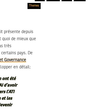
Themes
ait présente depuis
et quoi de mieux que
as très
 certains pays. De
et Governance
lopper en détail:
n ont été
I d’avoir
rs l’ATI
 et les
devenir