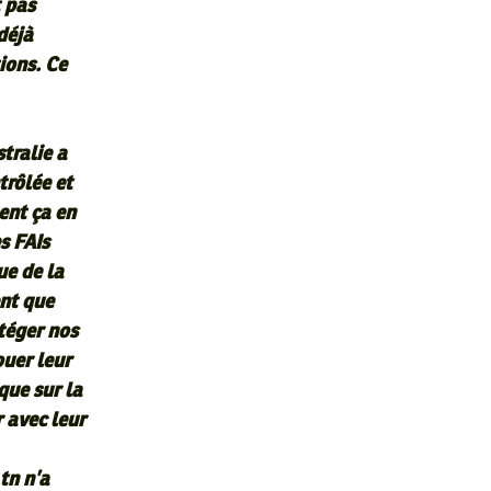
t pas
déjà
ions. Ce
tralie a
trôlée et
ent ça en
s FAIs
ue de la
ent que
otéger nos
ouer leur
que sur la
r avec leur