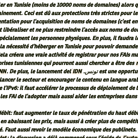
ler en Tunisie (moins de 10000 noms de domaines) alors q
nement. Ceci est dû aux protections très strictes pour le
ntation pour l’acquisition de noms de domaines (c’est en
t libéraliser et ne plus restreindre l’accès aux noms de d
pécialement les personnes physiques. En plus, il faudra l
la nécessité d’héberger en Tunisie pour pouvoir demande
la créera une vraie activité de registrar pour nos FAIs ma
prises tunisiennes qui pourront aussi chercher a être des
ANN
. De plus, le lancement del’
IDN
.تونس est une opportunité non
lancer le secteur et encourager le contenu en langue ara
’IPv6: il faut accélérer le processus de déploiement de l
es FAI de l’adopter mais aussi aider les entreprises dans
ébit: faut augmenter le taux de pénétration du haut débi
en abaissant les prix, mais aussi à créer plus de compétit
hé. Faut aussi revoir le modèle économique des publinets.