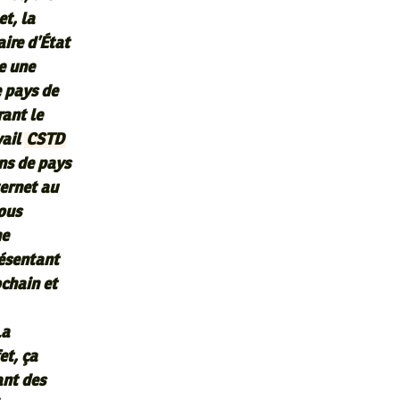
et, la
aire d’État
ne une
 pays de
rant le
vail
CSTD
ons de pays
ternet au
sous
ne
résentant
chain et
La
et, ça
ant des