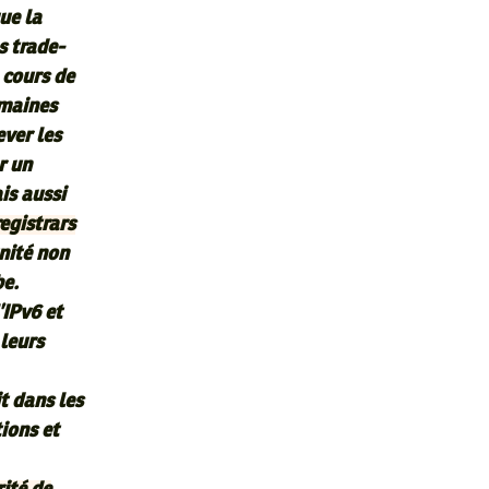
ue la
s trade-
 cours de
omaines
ever les
r un
is aussi
registrars
be.
’IPv6 et
 leurs
t dans les
ions et