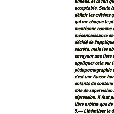
années, et le fait q
acceptable. Seule la
définir les critères
qui me choque le plu
mentionne comme ex
méconnaissance de l
décidé de l’appliqu
secrète, mais les ab
envoyant une liste 
appliquer cela sur l
pédopornographie et
c’est une fausse bon
enfants du contenu “
rôle de supervision 
répression. Il faut p
libre arbitre que de
5.— Libéraliser le domaine .tn et .تونس : il faut 