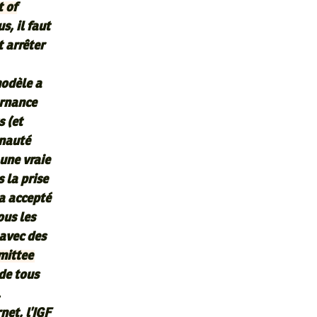
t of
s, il faut
t arrêter
modèle a
ernance
 (et
unauté
 une vraie
 la prise
 a accepté
ous les
 avec des
mittee
 de tous
.
net, l’IGF