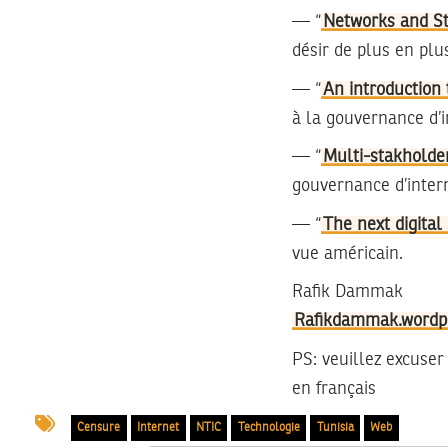
— “
Networks and Sta
désir de plus en plu
— “
An introduction
à la gouvernance d’i
— “
Multi-stakholde
gouvernance d’inter
— “
The next digital
vue américain.
Rafik Dammak
Rafikdammak.wordp
PS: veuillez excuser 
en français
Censure
Internet
NTIC
Technologie
Tunisia
Web