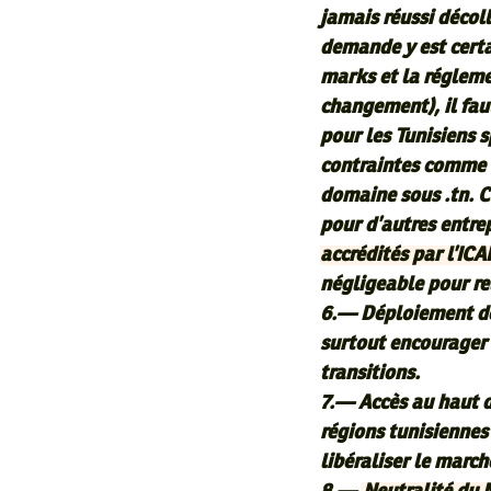
jamais réussi décol
demande y est certai
marks et la régleme
changement), il fau
pour les Tunisiens s
contraintes comme 
domaine sous .tn. Ce
pour d’autres entre
accrédités par l’IC
négligeable pour re
6.— Déploiement de l
surtout encourager l
transitions.
7.— Accès au haut d
régions tunisiennes 
libéraliser le marc