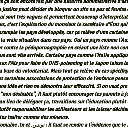
ue ça soit encore fait par une autorité administrative n’es
 justice peut décider de bloquer un site ou pas et faudra 
 qui sont très vagues et permettent beaucoup d’interprétat
s, c’est l’explication du monsieur le secrétaire d’État qui
emple les pays développés, car ça relève d’une certaine
a vraie situation dans ces pays. Oui un pays comme l’Aus
er contre la pédopornographie en créant une liste non con
us sont vite arrivés. Certains pays comme l’Italie appliqu
aux FAIs pour faire du DNS-poisoning et le Japon laisse le
a base du volontariat. Mais tout ça relève du cas spécifiq
 certaines associations de protection de l’enfance pens
ne idée et rien ne démontre leur efficacité. Si on veut pr
non désirable”, il faut plutôt encourager les parents à j
au lieu de déléguer ça, travaillons sur l’éducation plutôt 
lutôt responsabiliser les utilisateurs et les laisser décide
 les traiter comme des mineurs.
se rendre a l’évidence que le .tn n’a