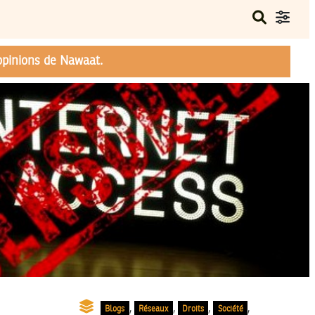
opinions de Nawaat.
,
,
,
,
Blogs
Réseaux
Droits
Société