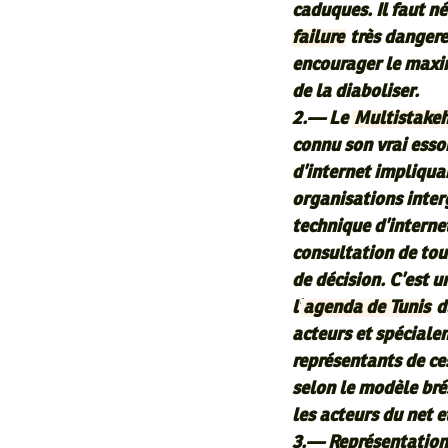
caduques. Il faut n
failure
très dangereu
encourager le max
de la diaboliser.
2.— Le
Multistake
connu son vrai esso
d’internet impliqua
organisations inter
technique d’internet
consultation de tou
de décision. C’est u
l’
agenda de Tunis
du
acteurs et spécialem
représentants de ce
selon le modèle bré
les acteurs du net 
3.— Représentation 