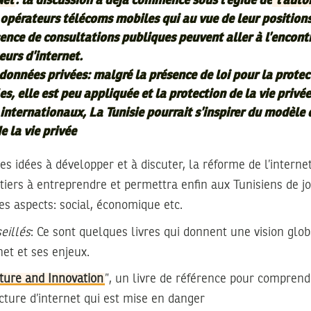
Net
: la discussion a déjà commencé sous l’égide de
l’auto
 opérateurs télécoms mobiles qui au vue de leur position
ence de consultations publiques peuvent aller à l’encont
teurs d’internet.
données privées: malgré la présence de loi pour la protec
, elle est peu appliquée et la protection de la vie privée
internationaux, La Tunisie pourrait s’inspirer du modèle 
e la vie privée
es idées à développer et à discuter, la réforme de l’internet
tiers à entreprendre et permettra enfin aux Tunisiens de jo
ses aspects: social, économique etc.
eillés
: Ce sont quelques livres qui donnent une vision glob
et et ses enjeux.
cture and Innovation
”, un livre de référence pour comprend
ecture d’internet qui est mise en danger