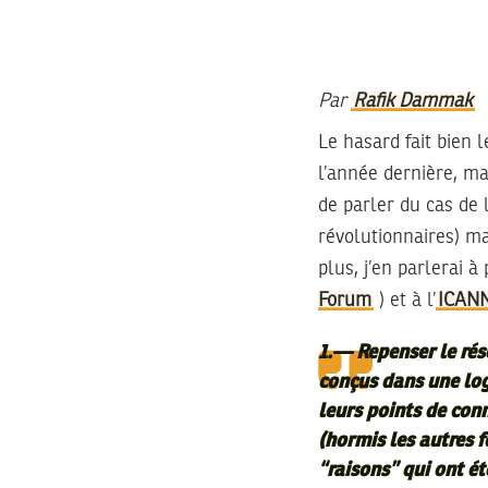
Par
Rafik Dammak
Le hasard fait bien l
l’année dernière, ma
de parler du cas de 
révolutionnaires) ma
plus, j’en parlerai 
Forum
) et à l’
ICAN
1.— Repenser le rése
conçus dans une log
leurs points de con
(hormis les autres f
“raisons” qui ont ét