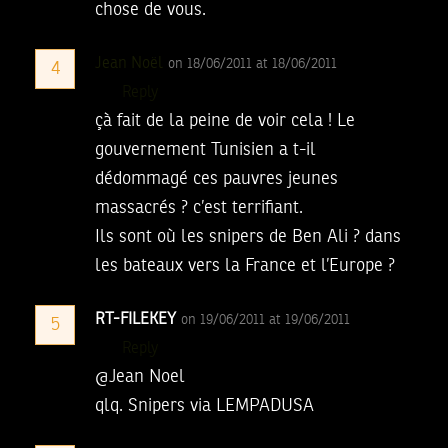
chose de vous.
Jean Noël
on 18/06/2011 at 18/06/2011
4
Reply
çà fait de la peine de voir cela ! Le
gouvernement Tunisien a t-il
dédommagé ces pauvres jeunes
massacrés ? c’est terrifiant.
Ils sont où les snipers de Ben Ali ? dans
les bateaux vers la France et l’Europe ?
RT-FILEKEY
on 19/06/2011 at 19/06/2011
5
Reply
@Jean Noel
qlq. Snipers via LEMPADUSA