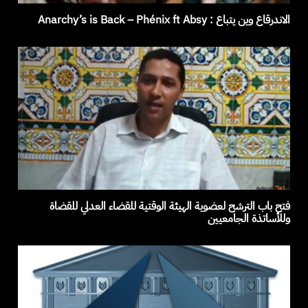
الاندرقاع وين يتباع ‏: Anarchy’s is Back – Phénix ft Absy
فتح باب الترشح لعضوية الهيئة الوقتية للقضاء العدلي للقضاة
وللأساتذة الجامعيين