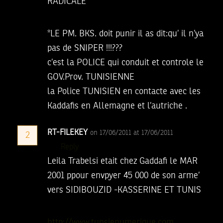
RADICALE
*LE PM. BKS. doit punir il as dit:qu’ il n’ya
pas de SNIPER !!!???
c’est la POLICE qui conduit et controle le
GOV.Prov. TUNISIENNE
la Police TUNISIEN en contacte avec les
Kaddafis en Allemagne et l’autriche .
RT-FILEKEY
on 17/06/2011 at 17/06/2011
2
Reply
Leila Trabelsi etait chez Gaddafi le MAR
2001 ppour envpyer 45 000 de son arme’
vers SIDIBOUZID -KASSERINE ET TUNIS
http://www.tunsienumerique.com