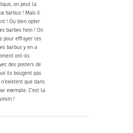
tique, on peut la
ux barbus ! Mais il
ant ! Ou bien opter
des barbes hein ! On
es pour effrayer les
Des barbus y en a
omment ont-ils
avec des posters de
uoi ils bougent pas
à n’existent que dans
ar exemple. C’est la
oisin !