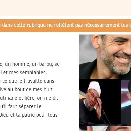
és dans cette rubrique ne reflètent pas nécessairement les 
idéo, un homme, un barbu, se
oi et mes semblables,
ce que je travaille dans
rrive au bout de mes huit
ulmane et fière, on me dit
u’il faut séparer le
 Dieu et la patrie pour tous