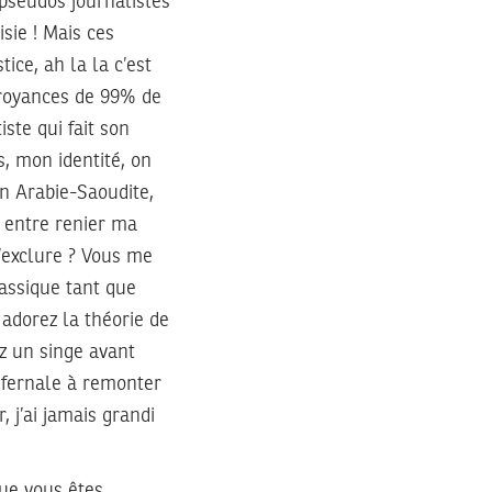
e pseudos journalistes
sie ! Mais ces
ice, ah la la c’est
croyances de 99% de
iste qui fait son
s, mon identité, on
en Arabie-Saoudite,
r entre renier ma
m’exclure ? Vous me
rassique tant que
adorez la théorie de
ez un singe avant
nfernale à remonter
, j’ai jamais grandi
que vous êtes