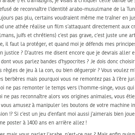
 en arabe !) et d’amazighs, je visais à critiquer cette bande d
fusé de reconnaître l’identité arabo-musulmane de la Tuni
oujours pas plu, certains voudraient même me traîner en just
nd une athée réalise un film s’attaquant directement aux 
ans, juifs et chrétiens) c’est pas grave, c’est juste une art
e, il faut la protéger, et quand moi je défends mes principe
n justice ? D’autres me disent encore que je devrais aller 
e dont vous parlez bandes d’hypocrites ? Je dois donc choisi
os règles de jeu à la con, ou bien déguerpir ? Vous voulez 
es berbères mais pourquoi vous ne remontez pas à l’ère ju
uoi ne pas remonter le temps vers l’homme-singe, vous qui 
oi ne pas reconnaître alors vos origines animales, vous éti
 vous amusez à manipuler les boutons de votre machine i
on !? Si c’est un jeu d’enfant moi aussi j’aimerais bien jouer
me poster à 1400 ans en arrière allez !
es mais vous parlez l’arabe, n’est-ce pas ? Mais enfin puis