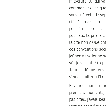
m’exclure, lui qui va
comment est-ce que v
sous prétexte de sépa
effarée, mais je me r
peut être, il se dira
pour eux la prière c’
laïcité non ? Que cha
des conventions socia
jeûner s’abstienne s
sûr je suis allé tro
J’aurais dû me rense
s’en acquitter à l’h
Rêveries quand tu no
premiers moments, q
pas dites, j’avais b