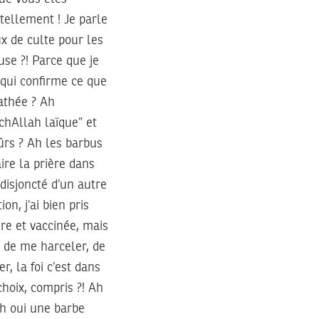
 tellement ! Je parle
x de culte pour les
use ?! Parce que je
 qui confirme ce que
 athée ? Ah
nchAllah laïque” et
ûrs ? Ah les barbus
ire la prière dans
isjoncté d’un autre
on, j’ai bien pris
ure et vaccinée, mais
é de me harceler, de
, la foi c’est dans
choix, compris ?! Ah
h oui une barbe