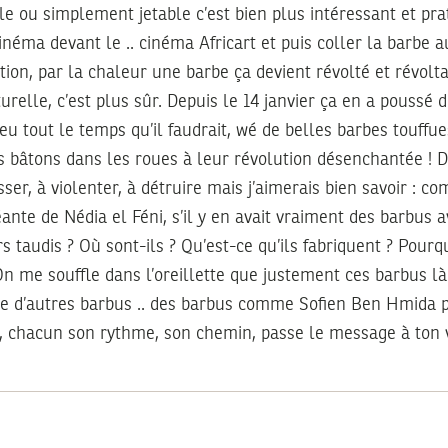
le ou simplement jetable c’est bien plus intéressant et pra
inéma devant le .. cinéma Africart et puis coller la barbe a
ntion, par la chaleur une barbe ça devient révolté et révolt
relle, c’est plus sûr. Depuis le 14 janvier ça en a poussé 
t eu tout le temps qu’il faudrait, wé de belles barbes touffu
s bâtons dans les roues à leur révolution désenchantée ! 
sser, à violenter, à détruire mais j’aimerais bien savoir : c
nte de Nédia el Féni, s’il y en avait vraiment des barbus 
 taudis ? Où sont-ils ? Qu’est-ce qu’ils fabriquent ? Pourq
! On me souffle dans l’oreillette que justement ces barbus l
e d’autres barbus .. des barbus comme Sofien Ben Hmida p
, chacun son rythme, son chemin, passe le message à ton v