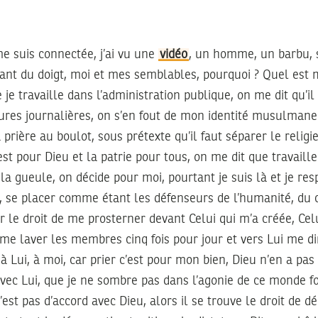
 me suis connectée, j’ai vu une
vidéo
, un homme, un barbu, 
tant du doigt, moi et mes semblables, pourquoi ? Quel est
e travaille dans l’administration publique, on me dit qu’il 
res journalières, on s’en fout de mon identité musulmane e
la prière au boulot, sous prétexte qu’il faut séparer le religi
’est pour Dieu et la patrie pour tous, on me dit que travaill
la gueule, on décide pour moi, pourtant je suis là et je res
, se placer comme étant les défenseurs de l’humanité, du c
er le droit de me prosterner devant Celui qui m’a créée, Cel
me laver les membres cinq fois pour jour et vers Lui me di
 Lui, à moi, car prier c’est pour mon bien, Dieu n’en a pas 
avec Lui, que je ne sombre pas dans l’agonie de ce monde f
est pas d’accord avec Dieu, alors il se trouve le droit de d