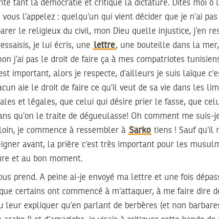
nte tant la démocratie et critique la dictature. Dites moi ô
ous l’appelez : quelqu’un qui vient décider que je n’ai pas 
rer le religieux du civil, mon Dieu quelle injustice, j’en r
essaisis, je lui écris, une
lettre
, une bouteille dans la mer, 
 non j’ai pas le droit de faire ça à mes compatriotes tunisiens
est important, alors je respecte, d’ailleurs je suis laïque c’
cun aie le droit de faire ce qu’il veut de sa vie dans les li
les et légales, que celui qui désire prier le fasse, que cel
ans qu’on le traite de dégueulasse! Oh comment me suis-je 
p loin, je commence à ressembler à
Sarko
tiens ! Sauf qu’il 
igner avant, la prière c’est très important pour les musulm
eure et au bon moment.
us prend. A peine ai-je envoyé ma lettre et une fois dépas
ue certains ont commencé à m’attaquer, à me faire dire de
eau leur expliquer qu’en parlant de berbères (et non barb