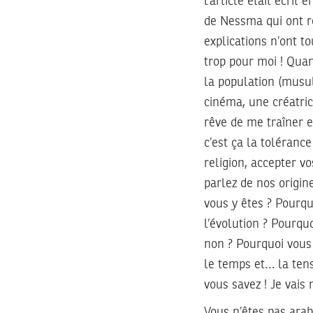
l’article était écrit
de Nessma qui ont re
explications n’ont t
trop pour moi ! Qua
la population (musulm
cinéma, une créatric
rêve de me traîner e
c’est ça la toléranc
religion, accepter v
parlez de nos origin
vous y êtes ? Pourq
l’évolution ? Pourqu
non ? Pourquoi vous
le temps et… la tensi
vous savez ! Je vais 
Vous n’êtes pas arab