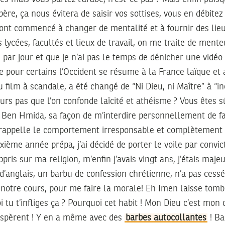
ère, ça nous évitera de saisir vos sottises, vous en débitez
 ont commencé à changer de mentalité et à fournir des lieu
ycées, facultés et lieux de travail, on me traite de mente
s par jour et que je n’ai pas le temps de dénicher une vidéo
que pour certains l’Occident se résume à la France laïque et
u film à scandale, a été changé de “Ni Dieu, ni Maître” à “i
urs pas que l’on confonde laïcité et athéisme ? Vous êtes s
n Ben Hmida, sa façon de m’interdire personnellement de fa
appelle le comportement irresponsable et complètement d
xième année prépa, j’ai décidé de porter le voile par convicti
pris sur ma religion, m’enfin j’avais vingt ans, j’étais maje
d’anglais, un barbu de confession chrétienne, n’a pas cess
 notre cours, pour me faire la morale! Eh Imen laisse tomber
 tu t’infliges ça ? Pourquoi cet habit ! Mon Dieu c’est mon 
xaspèrent ! Y en a même avec des
barbes autocollantes
! Ba