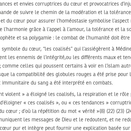
ces et envies corruptrices du cœur et provocatrices d’inju
ande de suivre le chemin de la modération et la tolérance;
g et du cœur pour assurer l’homéostasie symbolise l’aspect
e l’harmonie grâce à l’appel à l’amour, la tolérance et la so
ophète et sa polygamie : le combat de l’humanité doit être
 symbole du cœur, “les coalisés” qui l’assiégèrent à Médine
ent les ennemis de l’intégrité,ou les différents maux et te
comme celles qui poussent certains à voir en l’islam autr
sque la compatibilité des globules rouges a été prise pour 
t immunitaire du sang a été interprété en combats.
 violent » a éloigné les coalisés, la respiration et le rôle
d’éloigner « ces coalisés », ou « ces tendances » corruptri
 du cœur ; d’où la répétition du mot « vérité »(8) (22) (23) (24
muniquent les messages de Dieu et le redoutent, et ne red
 cœur pur et intègre peut fournir une explication basée sur 