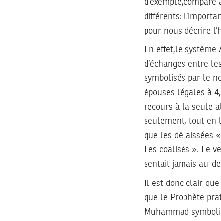
d’exemple,comparé a
différents: l’import
pour nous décrire l’
En effet,le système 
d’échanges entre les
symbolisés par le n
épouses légales à 
recours à la seule al
seulement, tout en l
que les délaissées «
Les coalisés ». Le ve
sentait jamais au-des
Il est donc clair qu
que le Prophète prat
Muhammad symbolise 