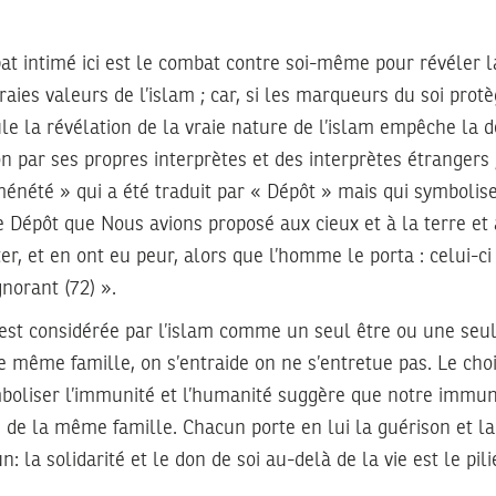
bat intimé ici est le combat contre soi-même pour révéler la
vraies valeurs de l’islam ; car, si les marqueurs du soi pro
le la révélation de la vraie nature de l’islam empêche la 
n par ses propres interprètes et des interprètes étrangers ;
énété » qui a été traduit par « Dépôt » mais qui symbolise
le Dépôt que Nous avions proposé aux cieux et à la terre et
er, et en ont eu peur, alors que l’homme le porta : celui-ci 
gnorant (72) ».
 est considérée par l’islam comme un seul être ou une seul
 même famille, on s’entraide on ne s’entretue pas. Le ch
oliser l’immunité et l’humanité suggère que notre immun
e la même famille. Chacun porte en lui la guérison et la v
la solidarité et le don de soi au-delà de la vie est le pilie