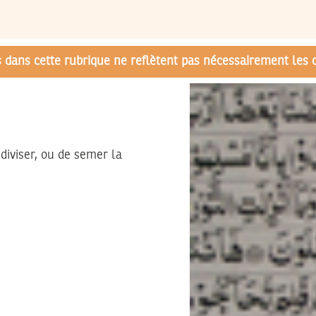
és dans cette rubrique ne reflètent pas nécessairement les 
 diviser, ou de semer la