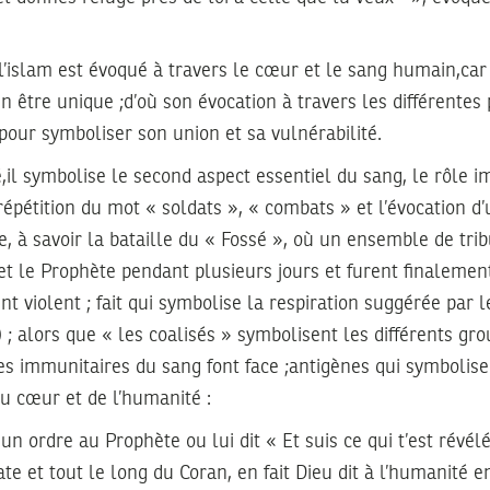
l’islam est évoqué à travers le cœur et le sang humain,car 
être unique ;d’où son évocation à travers les différentes p
our symboliser son union et sa vulnérabilité.
,il symbolise le second aspect essentiel du sang, le rôle i
répétition du mot « soldats », « combats » et l’évocation d’
te, à savoir la bataille du « Fossé », où un ensemble de tri
t le Prophète pendant plusieurs jours et furent finalemen
nt violent ; fait qui symbolise la respiration suggérée par l
 ; alors que « les coalisés » symbolisent les différents gr
es immunitaires du sang font face ;antigènes qui symbolis
u cœur et de l’humanité :
n ordre au Prophète ou lui dit « Et suis ce qui t’est révél
ate et tout le long du Coran, en fait Dieu dit à l’humanité e