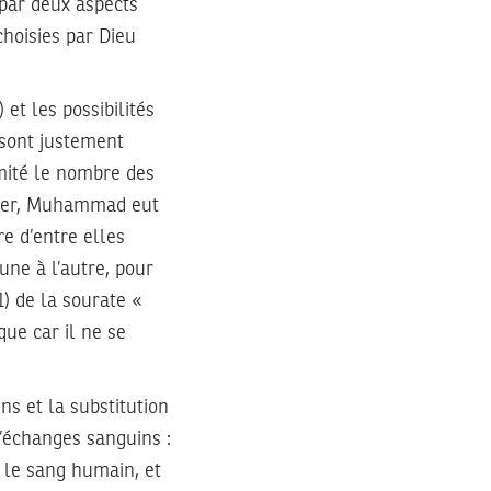
 par deux aspects
choisies par Dieu
et les possibilités
 sont justement
mité le nombre des
rcer, Muhammad eut
re d’entre elles
une à l’autre, pour
1) de la sourate «
que car il ne se
ns et la substitution
d’échanges sanguins :
 le sang humain, et