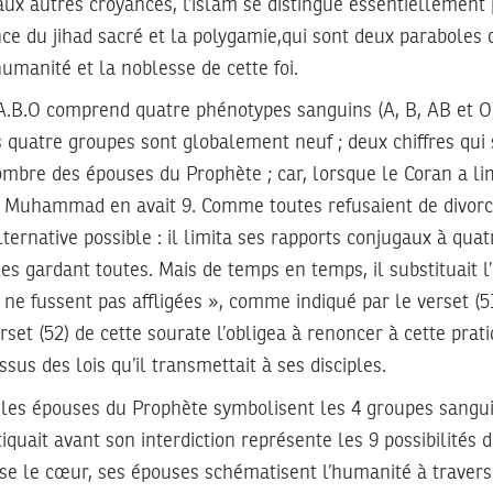
ux autres croyances, l’islam se distingue essentiellement
ance du jihad sacré et la polygamie,qui sont deux paraboles 
humanité et la noblesse de cette foi.
A.B.O comprend quatre phénotypes sanguins (A, B, AB et O) 
 quatre groupes sont globalement neuf ; deux chiffres qui
ombre des épouses du Prophète ; car, lorsque le Coran a li
4, Muhammad en avait 9. Comme toutes refusaient de divo
ternative possible : il limita ses rapports conjugaux à quat
es gardant toutes. Mais de temps en temps, il substituait l’
 ne fussent pas affligées », comme indiqué par le verset (5
rset (52) de cette sourate l’obligea à renoncer à cette prati
sus des lois qu’il transmettait à ses disciples.
e les épouses du Prophète symbolisent les 4 groupes sangui
iquait avant son interdiction représente les 9 possibilités 
le cœur, ses épouses schématisent l’humanité à travers