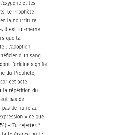
l’oxygène et les
ts, le Prophète
ter la nourriture
e, il est lui-même
rs que la
e : l’adoption;
néficier d’un sang
nt l’origine signifie
ine du Prophète,
car cet acte
 la répétition du
 eut pas de
e pas de nuire au
’expression « ce que
1) « Tu rejettes *
 la tolérance ou le