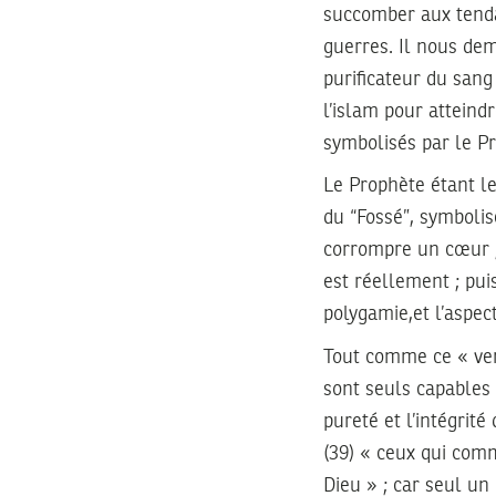
succomber aux tendan
guerres. Il nous dem
purificateur du san
l’islam pour atteindr
symbolisés par le Pr
Le Prophète étant le
du “Fossé”, symbolis
corrompre un cœur ; 
est réellement ; pui
polygamie,et l’aspec
Tout comme ce « vent
sont seuls capables 
pureté et l’intégrité
(39) « ceux qui com
Dieu » ; car seul un