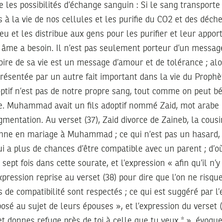
 les possibilités d’échange sanguin : Si le sang transporte 
 à la vie de nos cellules et les purifie du CO2 et des déche
eu et les distribue aux gens pour les purifier et leur appor
r âme a besoin. Il n’est pas seulement porteur d’un messag
oire de sa vie est un message d’amour et de tolérance ; alo
présentée par un autre fait important dans la vie du Prophèt
optif n’est pas de notre propre sang, tout comme on peut bé
re. Muhammad avait un fils adoptif nommé Zaid, mot arabe do
ugmentation. Au verset (37), Zaid divorce de Zaineb, la cous
nne en mariage à Muhammad ; ce qui n’est pas un hasard, 
i a plus de chances d’être compatible avec un parent ; d’où
ept fois dans cette sourate, et l’expression « afin qu’il n’y
expression reprise au verset (38) pour dire que l’on ne risqu
s de compatibilité sont respectés ; ce qui est suggéré par l
sé au sujet de leurs épouses », et l’expression du verset (5
et donnes refuge près de toi à celle que tu veux * », évoque