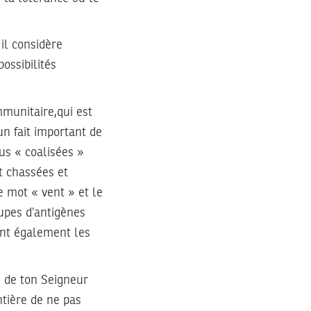
il considère
ossibilités
mmunitaire,qui est
un fait important de
bus « coalisées »
t chassées et
e mot « vent » et le
oupes d’antigènes
ent également les
é de ton Seigneur
ntière de ne pas