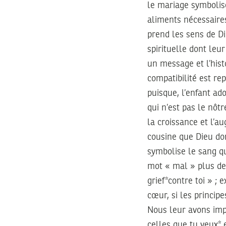
le mariage symbolise
aliments nécessaires
prend les sens de Di
spirituelle dont leu
un message et l’hist
compatibilité est re
puisque, l’enfant ad
qui n’est pas le nôt
la croissance et l’a
cousine que Dieu do
symbolise le sang qu
mot « mal » plus de s
grief*contre toi » ; 
cœur, si les principe
Nous leur avons impo
celles que tu veux* 