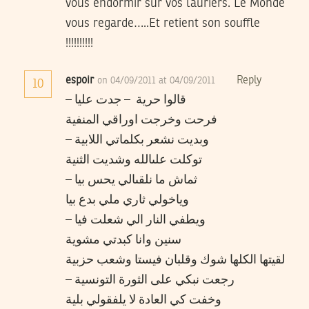
vous endormir sur vos lauriers. Le Monde
vous regarde…..Et retient son souffle
!!!!!!!!!!
espoir
Reply
on 04/09/2011 at 04/09/2011
10
قالوا حرية – جدت عليا –
فرحت وخرجت اوراقي المنفية
وبديت نشعر بكلماتي اللابية –
توكلت علىالله وشديت الثنية
ثماش ما نلقىالي يحس بيا –
وياخولي ثاري ملي بدع بيا
ويطفي النار الي شعلت فيا –
سنين وانا كبدتي مشوية
لقيتها الكلها شوك وقلبان فيستا وشعب حزبية
رجعت نبكي على الثورة التونسية –
وخفت كي العادة لا يلفقولي بلية