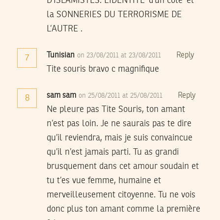
D’ISLAMISTES: L’IDENTITE’ d’un cote’ et
la SONNERIES DU TERRORISME DE
L’AUTRE .
Tunisian
Reply
on 23/08/2011 at 23/08/2011
7
Tite souris bravo c magnifique
sam sam
Reply
on 25/08/2011 at 25/08/2011
8
Ne pleure pas Tite Souris, ton amant
n’est pas loin. Je ne saurais pas te dire
qu’il reviendra, mais je suis convaincue
qu’il n’est jamais parti. Tu as grandi
brusquement dans cet amour soudain et
tu t’es vue femme, humaine et
merveilleusement citoyenne. Tu ne vois
donc plus ton amant comme la première