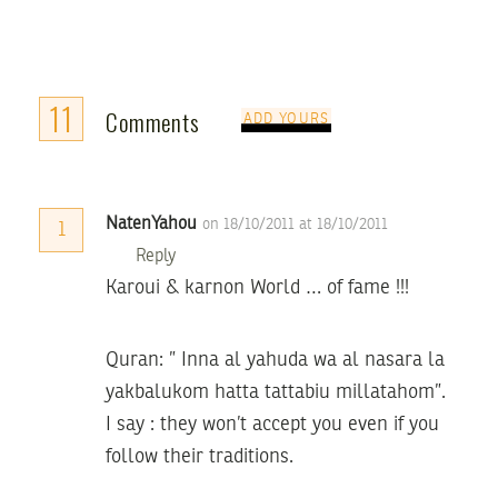
11
Comments
ADD YOURS
NatenYahou
on 18/10/2011 at 18/10/2011
1
Reply
Karoui & karnon World … of fame !!!
Quran: ” Inna al yahuda wa al nasara la
yakbalukom hatta tattabiu millatahom”.
I say : they won’t accept you even if you
follow their traditions.