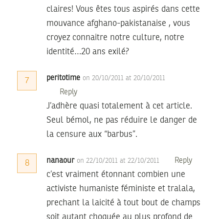
claires! Vous êtes tous aspirés dans cette
mouvance afghano-pakistanaise , vous
croyez connaitre notre culture, notre
identité…20 ans exilé?
peritotime
on 20/10/2011 at 20/10/2011
7
Reply
J’adhère quasi totalement à cet article.
Seul bémol, ne pas réduire le danger de
la censure aux “barbus”.
nanaour
Reply
on 22/10/2011 at 22/10/2011
8
c’est vraiment étonnant combien une
activiste humaniste féministe et tralala,
prechant la laicité à tout bout de champs
soit autant choquée au plus profond de