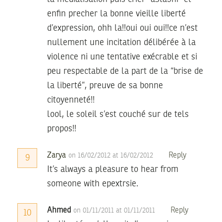
enfin precher la bonne vieille liberté
d’expression, ohh la!!oui oui oui!!ce n’est
nullement une incitation délibérée à la
violence ni une tentative exécrable et si
peu respectable de la part de la “brise de
la liberté”, preuve de sa bonne
citoyenneté!!
lool, le soleil s’est couché sur de tels
propos!!
Zarya
Reply
on 16/02/2012 at 16/02/2012
9
It’s always a pleasure to hear from
someone with epextrsie.
Ahmed
Reply
on 01/11/2011 at 01/11/2011
10