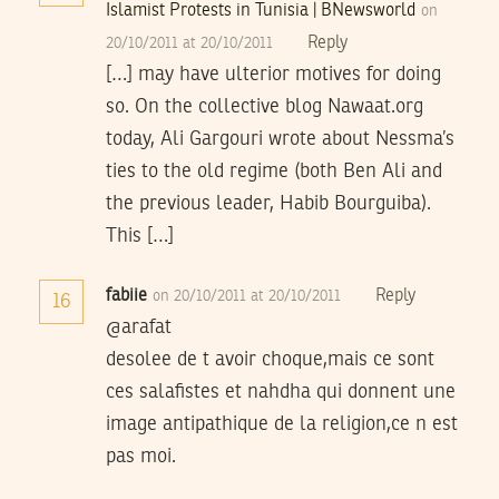
Islamist Protests in Tunisia | BNewsworld
on
Reply
20/10/2011 at 20/10/2011
[…] may have ulterior motives for doing
so. On the collective blog Nawaat.org
today, Ali Gargouri wrote about Nessma’s
ties to the old regime (both Ben Ali and
the previous leader, Habib Bourguiba).
This […]
fabiie
Reply
on 20/10/2011 at 20/10/2011
16
@arafat
desolee de t avoir choque,mais ce sont
ces salafistes et nahdha qui donnent une
image antipathique de la religion,ce n est
pas moi.