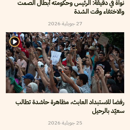
نواة في دقيقة: الرئيس وحكومته أبطال الصمت
والاختفاء وقت الشدة
2026
جويلية
27
رفضا للاستبداد العابث، مظاهرة حاشدة تطالب
سعيّد بالرحيل
2026
جويلية
25