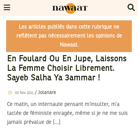
Les articles publiés dans cette rubrique ne
reflètent pas nécessairement les opinions de
Nawaat.
En Foulard Ou En Jupe, Laissons
La Femme Choisir Librement.
Sayeb Salha Ya 3ammar !
/
Jolanare
03
Nov
2011
Ce matin, un internaute pensant m’insulter, m’a
taclée de féministe enragée, même si je ne me suis
jamais prévalue de […]