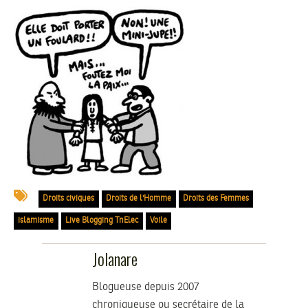
Droits civiques
Droits de l'Homme
Droits des Femmes
islamisme
Live Blogging TnElec
Voile
Jolanare
Blogueuse depuis 2007
chroniqueuse ou secrétaire de la