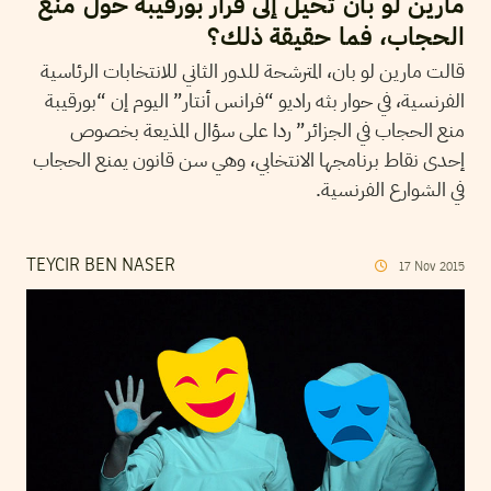
مارين لو بان تحيل إلى قرار بورقيبة حول منع
الحجاب، فما حقيقة ذلك؟
قالت مارين لو بان، المترشحة للدور الثاني للانتخابات الرئاسية
الفرنسية، في حوار بثه راديو “فرانس أنتار” اليوم إن “بورقيبة
منع الحجاب في الجزائر” ردا على سؤال المذيعة بخصوص
إحدى نقاط برنامجها الانتخابي، وهي سن قانون يمنع الحجاب
في الشوارع الفرنسية.
TEYCIR BEN NASER
17
Nov
2015