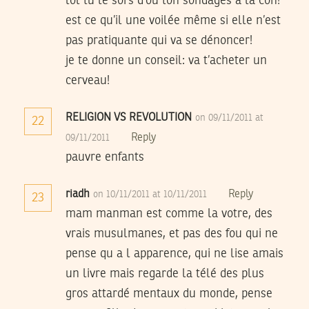
lol tu le sors d’où ton sondages à la con!
est ce qu’il une voilée même si elle n’est
pas pratiquante qui va se dénoncer!
je te donne un conseil: va t’acheter un
cerveau!
RELIGION VS REVOLUTION
on 09/11/2011 at
22
Reply
09/11/2011
pauvre enfants
riadh
Reply
on 10/11/2011 at 10/11/2011
23
mam manman est comme la votre, des
vrais musulmanes, et pas des fou qui ne
pense qu a l apparence, qui ne lise amais
un livre mais regarde la télé des plus
gros attardé mentaux du monde, pense