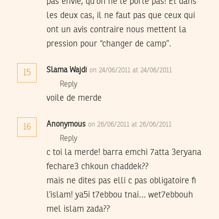
pas envie, qu’on ne le porte pas! Et dans
les deux cas, il ne faut pas que ceux qui
ont un avis contraire nous mettent la
pression pour “changer de camp”.
Slama Wajdi
on 24/06/2011 at 24/06/2011
15
Reply
voile de merde
Anonymous
on 26/06/2011 at 26/06/2011
16
Reply
c toi la merde! barra emchi 7atta 3eryana
fechare3 chkoun chaddek??
mais ne dites pas elli c pas obligatoire fi
l’islam! ya5i t7ebbou tnai… wet7ebbouh
mel islam zada??