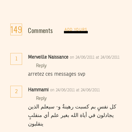
149
Comments
ADD YOURS
Merveille Naissance
on 24/06/2011 at 24/06/2011
1
Reply
arretez ces messages svp
Hammami
on 24/06/2011 at 24/06/2011
2
Reply
كل نفسٍ بم كسبت رهينةٌ و- سيعلم الذين
يجادلون في أياة الله بغير علم أي منقلبٍ
ينقلبون