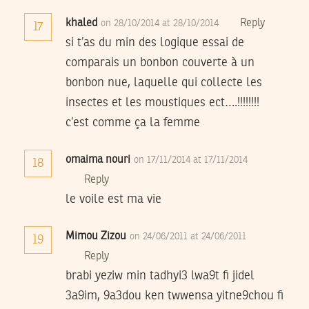
khaled
Reply
on 28/10/2014 at 28/10/2014
17
si t’as du min des logique essai de
comparais un bonbon couverte à un
bonbon nue, laquelle qui collecte les
insectes et les moustiques ect….!!!!!!!!
c’est comme ça la femme
omaima nouri
on 17/11/2014 at 17/11/2014
18
Reply
le voile est ma vie
Mimou Zizou
on 24/06/2011 at 24/06/2011
19
Reply
brabi yeziw min tadhyi3 lwa9t fi jidel
3a9im, 9a3dou ken twwensa yitne9chou fi