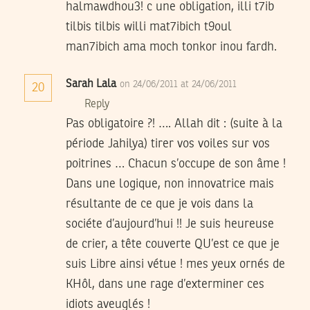
halmawdhou3! c une obligation, illi t7ib
tilbis tilbis willi mat7ibich t9oul
man7ibich ama moch tonkor inou fardh.
Sarah Lala
on 24/06/2011 at 24/06/2011
20
Reply
Pas obligatoire ?! …. Allah dit : (suite à la
période Jahilya) tirer vos voiles sur vos
poitrines … Chacun s’occupe de son âme !
Dans une logique, non innovatrice mais
résultante de ce que je vois dans la
sociéte d’aujourd’hui !! Je suis heureuse
de crier, a tête couverte QU’est ce que je
suis Libre ainsi vétue ! mes yeux ornés de
KHôl, dans une rage d’exterminer ces
idiots aveuglés !