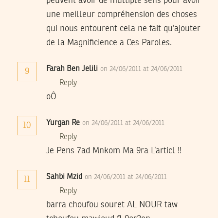
peuvent avoir de multiple sens pour avoir
une meilleur compréhension des choses
qui nous entourent cela ne fait qu’ajouter
de la Magnificience a Ces Paroles.
Farah Ben Jelili
on 24/06/2011 at 24/06/2011
9
Reply
oÔ
Yurgan Re
on 24/06/2011 at 24/06/2011
10
Reply
Je Pens 7ad Mnkom Ma 9ra L’articl !!
Sahbi Mzid
on 24/06/2011 at 24/06/2011
11
Reply
barra choufou souret AL NOUR taw