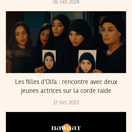
06
Feb
2024
Les filles d’Olfa : rencontre avec deux
jeunes actrices sur la corde raide
17
Oct
2023