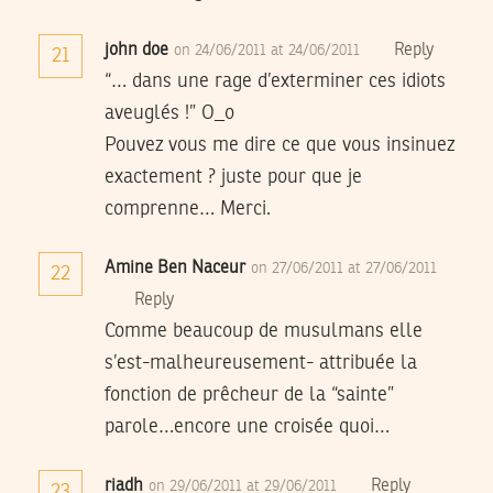
john doe
Reply
on 24/06/2011 at 24/06/2011
21
“… dans une rage d’exterminer ces idiots
aveuglés !” O_o
Pouvez vous me dire ce que vous insinuez
exactement ? juste pour que je
comprenne… Merci.
Amine Ben Naceur
on 27/06/2011 at 27/06/2011
22
Reply
Comme beaucoup de musulmans elle
s’est-malheureusement- attribuée la
fonction de prêcheur de la “sainte”
parole…encore une croisée quoi…
riadh
Reply
on 29/06/2011 at 29/06/2011
23