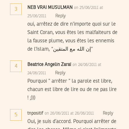
NEB VRAI MUSULMAN
on 25/06/2011 at
3
Reply
25/06/2011
oui, arrêtez de dire n’importe quoi sur le
Saint Coran, vous êtes les malfaiteurs de
la fausse plume, vous étes les ennemis
de l’Islam, “إن الله مع المتقين”
Beatrice Angelin Zaraï
on 24/06/2011 at
4
Reply
24/06/2011
Pourquoi ” arrêter ” la parole est libre,
chacun est libre de lire ou de ne pas lire
! ;)))
tnpositif
Reply
on 26/06/2011 at 26/06/2011
5
Oui, je suis d’accord. Pourquoi arrêter de