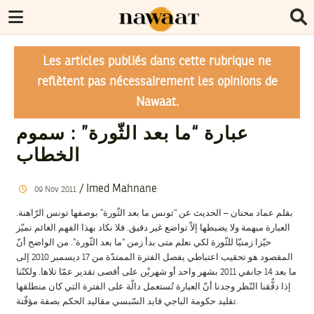
Les articles publiés dans cette rubrique ne
reflètent pas nécessairement les opinions de
Nawaat.
عبارة “ما بعد الثّورة” : سموم
الخطاب
/
Imed Mahnane
09
Nov
2011
بقلم عماد محنان – الحديث عن “تونس ما بعد الثّورة” بوصفها تونس الرّاهنة.
العبارة مبهمة ولا يضبطها إلاّ تواضع غير دقيق. فلا نكاد بهذا الفهم الغائم نميّز
حيّزا زمنيّا للثّورة لكي نعلم متى بدأ زمن “ما بعد الثّورة”. من الواضح أنّ
المقصود هو تحقيب اعتباطي يفصل الفترة الممتدّة من 17 ديسمبر 2010 إلى
ما بعد 14 جانفي 2011 بشهر واحد أو شهريْن على أقصى تقدير عمّا تلاها. ولكنّنا
إذا دقٌّقنا النّظر وجدنا أنّ العبارة تُستعمل دالّة على الفترة التي كان منطلقها
تقليد حكومة الباجي قايد السّبسي مقاليد الحكم بصفة مؤقّتة.