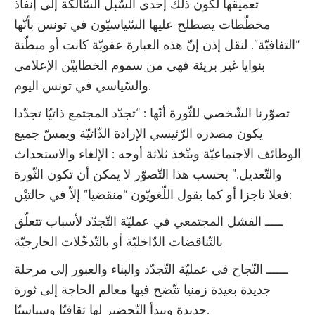
تعميقها لكون ذلك إحدى السّبل السّالكة إلى إنفاذ
مخطّطات يصطلح عليها السّياسيّون في تونس بأنّها
“التفافيّة”. لنقل إذن إنّ هذه العبارة عفويّة كانت أو مبطّنة
بنوايا غير بريئة فهي من سموم الخطابيْن الإعلامي
والسّياسي في تونس اليوم.
تصوّرنا الشّخصي للثّورة أنّها : “تجدّد المجتمع ذاتيّا تجدّدا
يكون مصدره الرّئيسي الإرادة الذّاتيّة ويمسّ جميع
الوظائف الاجتماعيّة ويتّخذ ثلاثة أوجه : الإلغاء والاستحداث
والتّعديل.” بحسب هذا التّصوّر لا يمكن أن تكون الثّورة
فعلا ناجزا أو كما يقول اللّغويّون “منقضيا” إلاّ في حالتيْن:
ـــــ الفشل المجتمعي في عمليّة التّجدّد لأسباب تتعلّق
بالتّناقضات الدّاخليّة أو بالتّدخّلات الخارجيّة
ــــــ النّجاح في عمليّة التّجدّد والبناء والعبور إلى مرحلة
جديدة بعيدة زمنيا تتّضح فيها معالم الحاجة إلى ثورة
جديدة ويبدأ التّحضير لها ثقافيّا وسياسيّا.