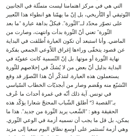
التي هي في مركز اهتمامنا ليست متمثّلة في الجانبين
التّوثيقي أو التّأريخي، بل إنّ ما يهمّنا هو انطواء هذا التّعبير
على تصوّر محدّد لــ”الثّورة”. فبكلّ بداهة عبارة “ما بعد
الثّورة” تعني أنّ الثّورة بدأت وانتهت، وصارت من
الماضي. وأنا استبعد أن تكون العبارة اُطلقت في البداية
عن قصود يتخفّى وراءها إغراق اللاّوعي الجمعي بفكرة
نهاية الثّورة أو موتها. بل إنّ التّسمية كانت عفويّة في
البداية بدليل أنّ بعض من لا يُشكّ في إخلاصهم للثّورة
يستعملون هذه العبارة. لنتذكّر أنّ هذا التّصوّر قد وقع
التّشبّع منه وهُضم وصار من أبجديّات الخطاب السّياسي
في تونس. آية ذلك أنّه في غمرة أحداث ما عُرف
بـ”القصبة 3″ أطلق الشّباب المحتجّ شعارا يؤكّد هذه
الحقيقة وهو : “الشّعب يريد الثّورة من جديد”. هذا ما
يمكن، بل قل ما يجب أن نسميه أزمة في الوعي الثّوري.
وهي أزمة تُستثمر على أوسع نطاق اليوم سعيا إلى مزيد