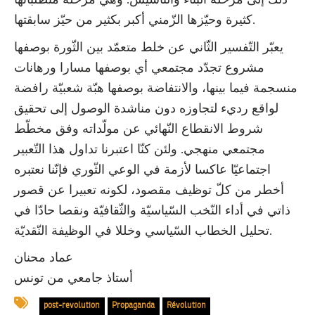
كثيرة وحيّزها الزّمني أكبر بكثير من حيّز سابقتها.
يعبّر التّفسير الثّاني عن خلط متعمّد بين الثّورة بوصفها
مشروع تجدّد مجتمعي أي بوصفها مسارا ورهانات
منسجمة فيما بينها، والانتفاضة بوصفها هبّة شعبيّة رافضة
لواقع رديء لتجاوزه دون مناشدة الوصول إلى تحقيق
شروط الانقطاع النّهائي عن مولّداته وفق مخطّط
مجتمعي منهجي. ولئن كنّا اعتبرنا تداول هذا التّعبير
اجتماعيّا عاكسا لأزمة في الوعي الثّوري فإنّنا نعتبره
أخطر من كلّ توظيف مقصود، لكونه تعبيرا عن قصور
ذاتي في أداء النّخب السّياسيّة والثّقافيّة ونقصا حادّا في
تحليل الخطاب السّياسي وخللا في الوظيفة النّقديّة.
عماد محنان
أستاذ جامعي من تونس
post-revolution
Propaganda
Révolution