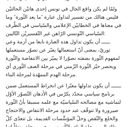
ولمّا لم يكن واقع الحال في تونس إحدى هاتيْن الحالتيْن
فليس هنالك من تفسير لتداول عبارة “ما بعد الثّورة” وما
في معناها في الخطابيْن الإعلامي والسّياسي في الظّرف
السّياسي التّونسي الرّاهن غير التّفسيريْن التّاليين:
ــــــ أن يكون تداول هذه العبارة نابعا من أزمة وعي
ثوريّ، بمعنى أنّ استعمالها يعبّر عن تصوّر مستعملها
لمفهوم الثّورة بصفته تصوّرا لا يميّز بين الانتفاضة والثّورة
ويحصر حيّز الثّورة الزّمني في مرحلة العنف الثّوري أي
مرحلة الهدم الممهّدة لمرحلة البناء.
ـــــــ أن يكون تداولها معبّرا عن انخراط المستعمل ضمن
برنامج سياسي محدّد يكرّس في الأذهان التّصوّر الأوّل
لتماشيه مع مصالحه السّياسيّة مع علمه مسبقا بأنّ الثّورة
صيرورة ولا تتوقّف عند حدود مرحلة الانتفاض والاحتجاج
والخلع والنّقض وحلّ المؤسٍّسات القديمة، بل تتعدّى كلّ
ذلك إلى مرحلة البناء والتّأسيس. وهي مرحلة متطلّباتها