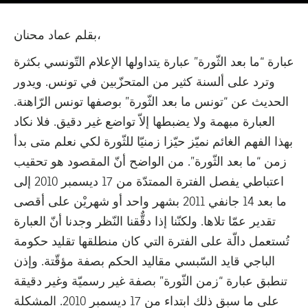
بقلم عماد محنان،
عبارة “ما بعد الثّورة” عبارة يتداولها الإعلام التّونسي بكثرة
وترد على ألسنة كثير من المتحزّبين في تونس. ويدور
الحديث عن “تونس ما بعد الثّورة” بوصفها تونس الرّاهنة.
العبارة مبهمة ولا يضبطها إلاّ تواضع غير دقيق. فلا نكاد
بهذا الفهم الغائم نميّز حيّزا زمنيّا للثّورة لكي نعلم متى بدأ
زمن “ما بعد الثّورة”. من الواضح أنّ المقصود هو تحقيب
اعتباطي يفصل الفترة الممتدّة من 17 ديسمبر 2010 إلى
ما بعد 14 جانفي 2011 بشهر واحد أو شهريْن على أقصى
تقدير عمّا تلاها. ولكنّنا إذا دقٌّقنا النّظر وجدنا أنّ العبارة
تُستعمل دالّة على الفترة التي كان منطلقها تقليد حكومة
الباجي قايد السّبسي مقاليد الحكم بصفة مؤقّتة. وإذن
تنطبق عبارة “زمن الثّورة” بصفة غير رسميّة وغير دقيقة
على ما سبق ذلك ابتداء من 17 ديسمبر 2010. المشكلة