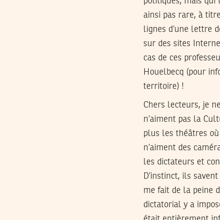
politiques, mais qui
ainsi pas rare, à tit
lignes d’une lettre 
sur des sites Interne
cas de ces professeu
Houelbecq (pour info
territoire) !
Chers lecteurs, je n
n’aiment pas la Cult
plus les théâtres où
n’aiment des caméra
les dictateurs et co
D’instinct, ils save
me fait de la peine d
dictatorial y a impo
était entièrement in