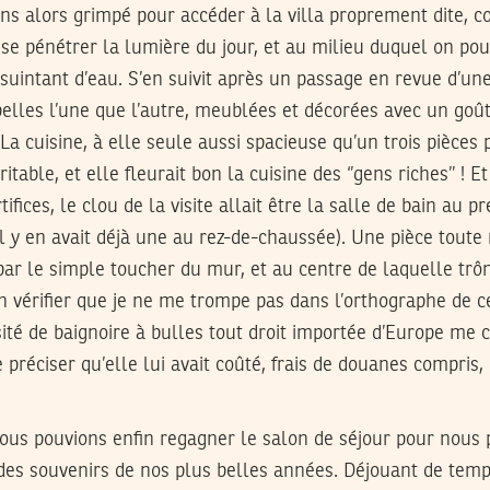
s alors grimpé pour accéder à la villa proprement dite, c
isse pénétrer la lumière du jour, et au milieu duquel on po
suintant d’eau. S’en suivit après un passage en revue d’un
belles l’une que l’autre, meublées et décorées avec un goû
La cuisine, à elle seule aussi spacieuse qu’un trois pièces p
itable, et elle fleurait bon la cuisine des ‘’gens riches’’ 
tifices, le clou de la visite allait être la salle de bain au p
il y en avait déjà une au rez-de-chaussée). Une pièce toute
 par le simple toucher du mur, et au centre de laquelle trô
ien vérifier que je ne me trompe pas dans l’orthographe de 
osité de baignoire à bulles tout droit importée d’Europe me 
préciser qu’elle lui avait coûté, frais de douanes compris, 
nous pouvions enfin regagner le salon de séjour pour nous 
es souvenirs de nos plus belles années. Déjouant de temps