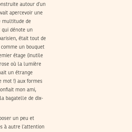
onstruite autour d’un
uvait apercevoir une
e multitude de
t qui dénote un
arisien, était tout de
! Et comme un bouquet
remier étage (inutile
 rose où la lumière
nait un étrange
ce mot !) aux formes
confiait mon ami,
la bagatelle de dix-
poser un peu et
 à autre l’attention