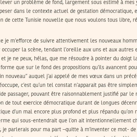
ulever un problème de fond, largement sous estimé à mes y
eser dans le contexte actuel de gestation démocratique, e
on de cette Tunisie nouvelle que nous voulons tous libre, r
ue je m’efforce de suivre attentivement les nouveaux homm
 occuper la scène, tendant l’oreille aux uns et aux autres 
, et je ne peux, hélas, que me résoudre à pointer du doigt l
a forme que sur le fond des propositions qu’ils avancent pou
tin nouveau’’ auquel j’ai appelé de mes vœux dans un précéd
ccupe, c’est qu’un tel constat n’apparait pas être simple
ide passager, pouvant être raisonnablement justifié par l
tion de tout exercice démocratique durant de longues décen
ique d’un mal encore plus profond et plus répandu qu’on n
terme qui sous-entendrait que l’on ait intentionnellement ch
er, je parlerais pour ma part –quitte à m’inventer ce mot- de