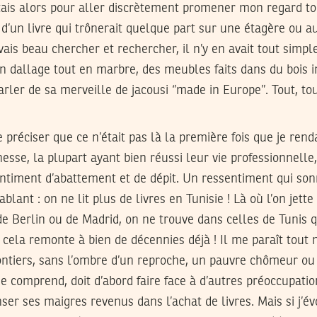
tais alors pour aller discrètement promener mon regard to
 d’un livre qui trônerait quelque part sur une étagère ou 
ais beau chercher et rechercher, il n’y en avait tout simp
 un dallage tout en marbre, des meubles faits dans du bois 
parler de sa merveille de jacousi ‘’made in Europe’’. Tout, t
de préciser que ce n’était pas là la première fois que je renda
esse, la plupart ayant bien réussi leur vie professionnelle, 
ntiment d’abattement et de dépit. Un ressentiment qui s
blant : on ne lit plus de livres en Tunisie ! Là où l’on jette
de Berlin ou de Madrid, on ne trouve dans celles de Tunis 
t cela remonte à bien de décennies déjà ! Il me paraît tout 
lontiers, sans l’ombre d’un reproche, un pauvre chômeur ou
 se comprend, doit d’abord faire face à d’autres préoccupatio
ser ses maigres revenus dans l’achat de livres. Mais si j’é