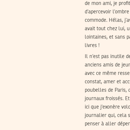
de mon ami, je profi
d’apercevoir l’ombre
commode. Hélas, j’av
avait tout chez lui,
lointaines, et sans 
livres !
Il n’est pas inutile 
anciens amis de jeun
avec ce même resse
constat, amer et acca
poubelles de Paris, 
journaux froissés. E
ici que j’exonère vo
journalier qui, cela
penser à aller dépen