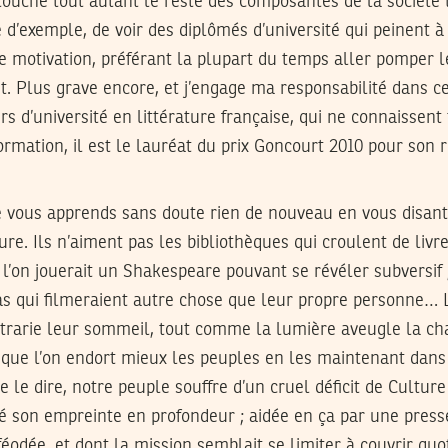
 touche tout autant le reste des composantes de la société t
re d’exemple, de voir des diplômés d’université qui peinent 
de motivation, préférant la plupart du temps aller pomper le
t. Plus grave encore, et j’engage ma responsabilité dans ce 
rs d’université en littérature française, qui ne connaissent
rmation, il est le lauréat du prix Goncourt 2010 pour son 
e vous apprends sans doute rien de nouveau en vous disant
ure. Ils n’aiment pas les bibliothèques qui croulent de livr
 l’on jouerait un Shakespeare pouvant se révéler subversif ;
s qui filmeraient autre chose que leur propre personne…
ntrarie leur sommeil, tout comme la lumière aveugle la ch
nt que l’on endort mieux les peuples en les maintenant dans 
e le dire, notre peuple souffre d’un cruel déficit de Cultur
sé son empreinte en profondeur ; aidée en ça par une press
féodée, et dont la mission semblait se limiter à couvrir qu