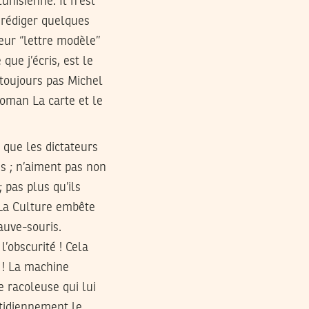
unisienne. Il n’est
à rédiger quelques
ur ‘’lettre modèle’’
que j’écris, est le
 toujours pas Michel
roman La carte et le
 que les dictateurs
es ; n’aiment pas non
 pas plus qu’ils
 La Culture embête
auve-souris.
l’obscurité ! Cela
e ! La machine
e racoleuse qui lui
otidiennement le