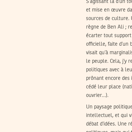
S’agissant là d’un t
et mise en œuvre dan
sources de culture.
règne de Ben Ali ; r
écarter tout support 
officielle, faite d’u
visait qu’à marginali
le peuple. Cela, j’y
politiques avec à le
prônant encore des i
cédé leur place (na
ouvrier…).
Un paysage politique
intellectuel, et qui 
débat d’idées. Une 