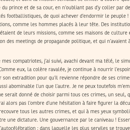
 du prince et de sa cour, en n’oubliant pas d’y coller par de
tés footballistiques, de quoi achever d’endormir le peuple ! 
tutions, comme les hommes placés à leur tête. Des instituti
 étaient de leurs missions, comme ses maisons de culture
ion des meetings de propagande politique, et qui n’avaient à
s compatriotes, j’ai suivi, avachi devant ma télé, le simu
Comme eux, la colère ravalée, je continue à nourrir l’espoi
r son extradition pour qu’il revienne répondre de ses crimes
ssi abominable l’un que l’autre. Je ne peux toutefois m’e
me serait donné de choisir parmi tous ces crimes, un seul, q
rai alors pas l’ombre d’une hésitation à faire figurer la déc
 recouvre tous les autres crimes, et qui à mes yeux symboli
tre une dictature. Une gouvernance par le caniveau ! Esse
 l’autocélébration ; dans laquelle les plus serviles se trouv