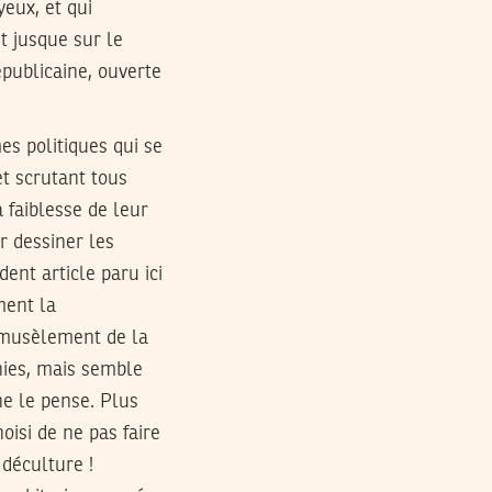
eux, et qui
t jusque sur le
épublicaine, ouverte
es politiques qui se
et scrutant tous
a faiblesse de leur
r dessiner les
ent article paru ici
ment la
e musèlement de la
nies, mais semble
e le pense. Plus
oisi de ne pas faire
 déculture !