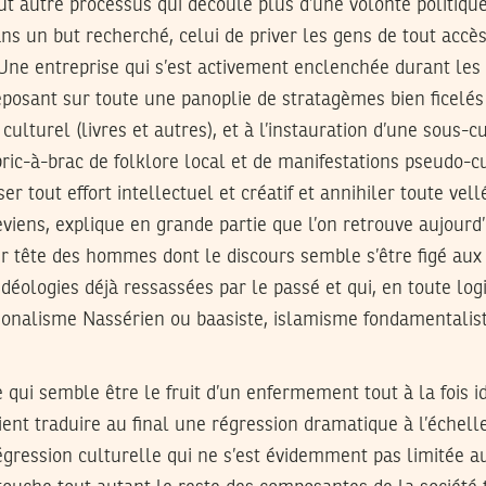
out autre processus qui découle plus d’une volonté politique
s un but recherché, celui de priver les gens de tout accès
 Une entreprise qui s’est activement enclenchée durant les
eposant sur toute une panoplie de stratagèmes bien ficelés 
culturel (livres et autres), et à l’instauration d’une sous-c
n bric-à-brac de folklore local et de manifestations pseudo-c
ser tout effort intellectuel et créatif et annihiler toute vel
 reviens, explique en grande partie que l’on retrouve aujourd
ur tête des hommes dont le discours semble s’être figé aux
déologies déjà ressassées par le passé et qui, en toute log
tionalisme Nassérien ou baasiste, islamisme fondamental
 qui semble être le fruit d’un enfermement tout à la fois i
vient traduire au final une régression dramatique à l’échelle
régression culturelle qui ne s’est évidemment pas limitée