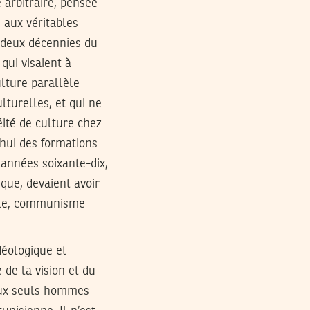
 arbitraire, pensée
 aux véritables
 deux décennies du
qui visaient à
ulture parallèle
ulturelles, et qui ne
léité de culture chez
’hui des formations
 années soixante-dix,
ique, devaient avoir
iste, communisme
déologique et
 de la vision et du
 aux seuls hommes