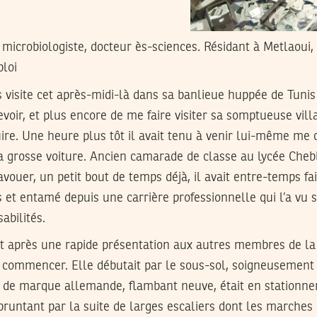
, microbiologiste, docteur ès-sciences. Résidant à Metlaoui,
ploi
s visite cet après-midi-là dans sa banlieue huppée de Tunis a
oir, et plus encore de me faire visiter sa somptueuse villa 
ire. Une heure plus tôt il avait tenu à venir lui-même me
a grosse voiture. Ancien camarade de classe au lycée Chebbi
’avouer, un petit bout de temps déjà, il avait entre-temps fai
s et entamé depuis une carrière professionnelle qui l’a vu 
abilités.
 et après une rapide présentation aux autres membres de la f
 commencer. Elle débutait par le sous-sol, soigneusement 
 de marque allemande, flambant neuve, était en stationnem
runtant par la suite de larges escaliers dont les marches 