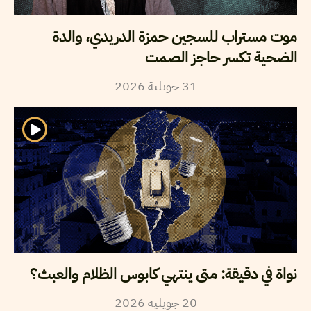
موت مستراب للسجين حمزة الدريدي، والدة
الضحية تكسر حاجز الصمت
2026
جويلية
31
نواة في دقيقة: متى ينتهي كابوس الظلام والعبث؟
2026
جويلية
20