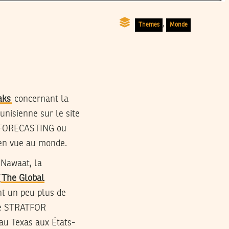
,
Themes
Monde
aks
concernant la
unisienne sur le site
C FORECASTING ou
 en vue au monde.
 Nawaat, la
(
The Global
 un peu plus de
ine STRATFOR
 au Texas aux États-