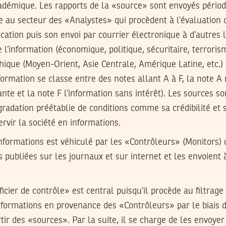
cadémique. Les rapports de la «source» sont envoyés pério
e au secteur des «Analystes» qui procèdent à l’évaluation d
ication puis son envoi par courrier électronique à d’autres 
 l’information (économique, politique, sécuritaire, terrorisme
hique (Moyen-Orient, Asie Centrale, Amérique Latine, etc.)
nformation se classe entre des notes allant A à F, la note A
nte et la note F l’information sans intérêt). Les sources son
radation préétablie de conditions comme sa crédibilité et 
ervir la société en informations.
nformations est véhiculé par les «Contrôleurs» (Monitors) 
s publiées sur les journaux et sur internet et les envoient à
ficier de contrôle» est central puisqu’il procède au filtrage 
informations en provenance des «Contrôleurs» par le biais 
tir des «sources». Par la suite, il se charge de les envoyer