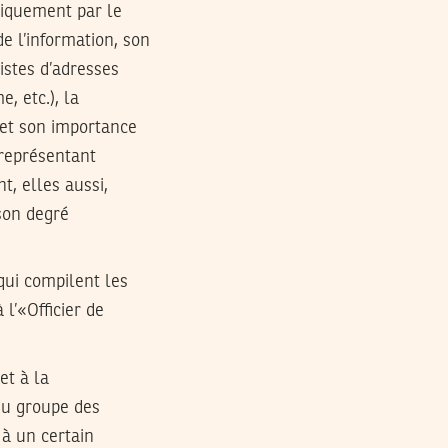
diquement par le
e l’information, son
listes d’adresses
, etc.), la
 et son importance
 représentant
t, elles aussi,
son degré
qui compilent les
 l’«Officier de
et à la
du groupe des
 à un certain