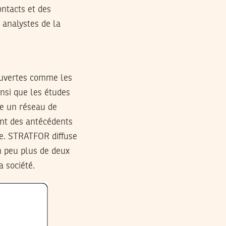
ontacts et des
 analystes de la
ouvertes comme les
insi que les études
te un réseau de
nt des antécédents
ue. STRATFOR diffuse
n peu plus de deux
a société.