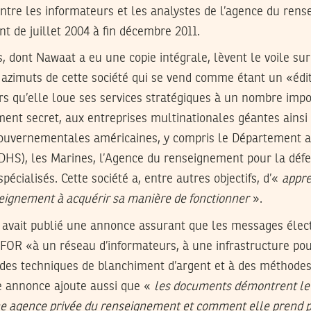
entre les informateurs et les analystes de l’agence du ren
nt de juillet 2004 à fin décembre 2011.
 dont Nawaat a eu une copie intégrale, lèvent le voile sur l
azimuts de cette société qui se vend comme étant un «édi
s qu’elle loue ses services stratégiques à un nombre impo
ent secret, aux entreprises multinationales géantes ainsi 
uvernementales américaines, y compris le Département a
(DHS), les Marines, l’Agence du renseignement pour la défe
écialisés. Cette société a, entre autres objectifs, d’«
appre
eignement à acquérir sa manière de fonctionner
».
s avait publié une annonce assurant que les messages élec
FOR «à un réseau d’informateurs, à une infrastructure pou
 des techniques de blanchiment d’argent et à des méthode
e annonce ajoute aussi que «
les documents démontrent le 
e agence privée du renseignement et comment elle prend p