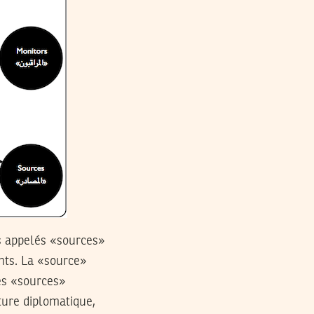
s appelés «sources»
ents. La «source»
ces «sources»
ture diplomatique,